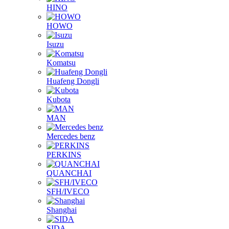
FAW
FOTON
Hengtong
HINO
HOWO
Isuzu
Komatsu
Huafeng Dongli
Kubota
MAN
Mercedes benz
PERKINS
QUANCHAI