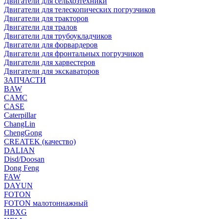
Двигатели для сельхозтехники
Двигатели для телескопических погрузчиков
Двигатели для тракторов
Двигатели для тралов
Двигатели для трубоукладчиков
Двигатели для форвардеров
Двигатели для фронтальных погрузчиков
Двигатели для харвестеров
Двигатели для экскаваторов
ЗАПЧАСТИ
BAW
CAMC
CASE
Caterpillar
ChangLin
ChengGong
CREATEK (качество)
DALIAN
Disd/Doosan
Dong Feng
FAW
DAYUN
FOTON
FOTON малотоннажный
HBXG