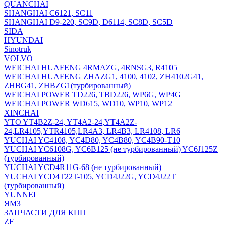
QUANCHAI
SHANGHAI C6121, SC11
SHANGHAI D9-220, SC9D, D6114, SC8D, SC5D
SIDA
HYUNDAI
Sinotruk
VOLVO
WEICHAI HUAFENG 4RMAZG, 4RNSG3, R4105
WEICHAI HUAFENG ZHAZG1, 4100, 4102, ZH4102G41,
ZHBG41, ZHBZG1(турбированный)
WEICHAI POWER TD226, TBD226, WP6G, WP4G
WEICHAI POWER WD615, WD10, WP10, WP12
XINCHAI
YTO YT4B2Z-24, YT4A2-24,YT4A2Z-
24,LR4105,YTR4105,LR4A3, LR4B3, LR4108, LR6
YUCHAI YC4108, YC4D80, YC4B80, YC4B90-T10
YUCHAI YC6108G, YC6B125 (не турбированный) YC6J125Z
(турбированный)
YUCHAI YCD4R11G-68 (не турбированный)
YUCHAI YCD4T22T-105, YCD4J22G, YCD4J22T
(турбированный)
YUNNEI
ЯМЗ
ЗАПЧАСТИ ДЛЯ КПП
ZF