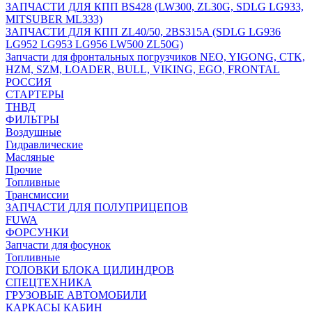
ЗАПЧАСТИ ДЛЯ КПП BS428 (LW300, ZL30G, SDLG LG933,
MITSUBER ML333)
ЗАПЧАСТИ ДЛЯ КПП ZL40/50, 2BS315A (SDLG LG936
LG952 LG953 LG956 LW500 ZL50G)
Запчасти для фронтальных погрузчиков NEO, YIGONG, CTK,
HZM, SZM, LOADER, BULL, VIKING, EGO, FRONTAL
РОССИЯ
СТАРТЕРЫ
ТНВД
ФИЛЬТРЫ
Воздушные
Гидравлические
Масляные
Прочие
Топливные
Трансмиссии
ЗАПЧАСТИ ДЛЯ ПОЛУПРИЦЕПОВ
FUWA
ФОРСУНКИ
Запчасти для фосунок
Топливные
ГОЛОВКИ БЛОКА ЦИЛИНДРОВ
СПЕЦТЕХНИКА
ГРУЗОВЫЕ АВТОМОБИЛИ
КАРКАСЫ КАБИН