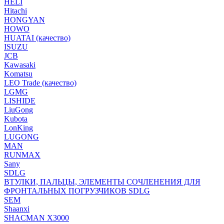
HELI
Hitachi
HONGYAN
HOWO
HUATAI (качество)
ISUZU
JCB
Kawasaki
Komatsu
LEO Trade (качество)
LGMG
LISHIDE
LiuGong
Kubota
LonKing
LUGONG
MAN
RUNMAX
Sany
SDLG
ВТУЛКИ, ПАЛЬЦЫ, ЭЛЕМЕНТЫ СОЧЛЕНЕНИЯ ДЛЯ
ФРОНТАЛЬНЫХ ПОГРУЗЧИКОВ SDLG
SEM
Shaanxi
SHACMAN X3000