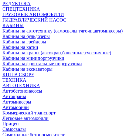
РЕДУКТОРА
СПЕЦТЕХНИКА
ГРУЗОВЫЕ АВТОМОБИЛИ
ГИДРАВЛИЧЕСКИЙ НАСОС
КАБИНЫ
Кабины на автотехнику (самосвалы,тягочи,автомиксеры)
Кабины на бульдозеры
Кабины на грейдеры
Кабины на катки
Кабины на краны (автокран,башенные,гусеничные)
Кабины на минипоргрузчики
Кабины на фронтальные поргрузчики
Кабины на экскаваторы
КПП В СБОРЕ
ТЕХНИКА
АВТОТЕХНИКА
Автобетононасосы
Автокраны
Автомиксеры
Автомобили
Коммерческий транспорт
Легковые автомобили
Прицеп
Самосвалы
Самоходные бетоносмесители