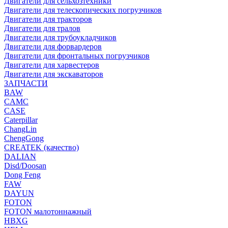
Двигатели для сельхозтехники
Двигатели для телескопических погрузчиков
Двигатели для тракторов
Двигатели для тралов
Двигатели для трубоукладчиков
Двигатели для форвардеров
Двигатели для фронтальных погрузчиков
Двигатели для харвестеров
Двигатели для экскаваторов
ЗАПЧАСТИ
BAW
CAMC
CASE
Caterpillar
ChangLin
ChengGong
CREATEK (качество)
DALIAN
Disd/Doosan
Dong Feng
FAW
DAYUN
FOTON
FOTON малотоннажный
HBXG