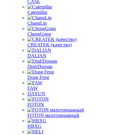
CASE
Caterpillar
ChangLin
ChengGong
CREATEK (качество)
DALIAN
Disd/Doosan
Dong Feng
FAW
DAYUN
FOTON
FOTON малотоннажный
HBXG