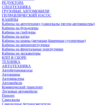
РЕДУКТОРА
СПЕЦТЕХНИКА
ГРУЗОВЫЕ АВТОМОБИЛИ
ГИДРАВЛИЧЕСКИЙ НАСОС
КАБИНЫ
Кабины на автотехнику (самосвалы,тягочи,автомиксеры)
Кабины на бульдозеры
Кабины на грейдеры
Кабины на катки
Кабины на краны (автокран,башенные,гусеничные)
Кабины на минипоргрузчики
Кабины на фронтальные поргрузчики
Кабины на экскаваторы
КПП В СБОРЕ
ТЕХНИКА
АВТОТЕХНИКА
Автобетононасосы
Автокраны
Автомиксеры
Автомобили
Коммерческий транспорт
Легковые автомобили
Прицеп
Самосвалы
Самоходные бетоносмесители