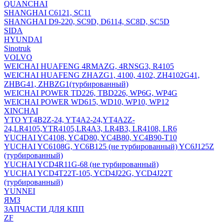
QUANCHAI
SHANGHAI C6121, SC11
SHANGHAI D9-220, SC9D, D6114, SC8D, SC5D
SIDA
HYUNDAI
Sinotruk
VOLVO
WEICHAI HUAFENG 4RMAZG, 4RNSG3, R4105
WEICHAI HUAFENG ZHAZG1, 4100, 4102, ZH4102G41,
ZHBG41, ZHBZG1(турбированный)
WEICHAI POWER TD226, TBD226, WP6G, WP4G
WEICHAI POWER WD615, WD10, WP10, WP12
XINCHAI
YTO YT4B2Z-24, YT4A2-24,YT4A2Z-
24,LR4105,YTR4105,LR4A3, LR4B3, LR4108, LR6
YUCHAI YC4108, YC4D80, YC4B80, YC4B90-T10
YUCHAI YC6108G, YC6B125 (не турбированный) YC6J125Z
(турбированный)
YUCHAI YCD4R11G-68 (не турбированный)
YUCHAI YCD4T22T-105, YCD4J22G, YCD4J22T
(турбированный)
YUNNEI
ЯМЗ
ЗАПЧАСТИ ДЛЯ КПП
ZF