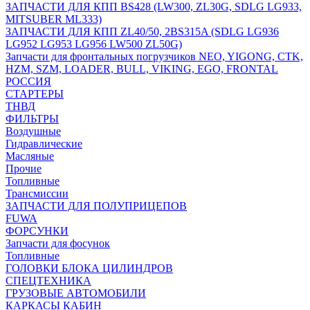
ЗАПЧАСТИ ДЛЯ КПП BS428 (LW300, ZL30G, SDLG LG933,
MITSUBER ML333)
ЗАПЧАСТИ ДЛЯ КПП ZL40/50, 2BS315A (SDLG LG936
LG952 LG953 LG956 LW500 ZL50G)
Запчасти для фронтальных погрузчиков NEO, YIGONG, CTK,
HZM, SZM, LOADER, BULL, VIKING, EGO, FRONTAL
РОССИЯ
СТАРТЕРЫ
ТНВД
ФИЛЬТРЫ
Воздушные
Гидравлические
Масляные
Прочие
Топливные
Трансмиссии
ЗАПЧАСТИ ДЛЯ ПОЛУПРИЦЕПОВ
FUWA
ФОРСУНКИ
Запчасти для фосунок
Топливные
ГОЛОВКИ БЛОКА ЦИЛИНДРОВ
СПЕЦТЕХНИКА
ГРУЗОВЫЕ АВТОМОБИЛИ
КАРКАСЫ КАБИН