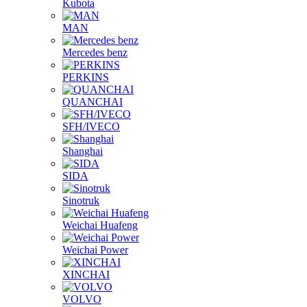
Kubota
MAN
Mercedes benz
PERKINS
QUANCHAI
SFH/IVECO
Shanghai
SIDA
Sinotruk
Weichai Huafeng
Weichai Power
XINCHAI
VOLVO