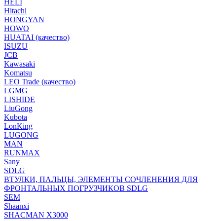
HELI
Hitachi
HONGYAN
HOWO
HUATAI (качество)
ISUZU
JCB
Kawasaki
Komatsu
LEO Trade (качество)
LGMG
LISHIDE
LiuGong
Kubota
LonKing
LUGONG
MAN
RUNMAX
Sany
SDLG
ВТУЛКИ, ПАЛЬЦЫ, ЭЛЕМЕНТЫ СОЧЛЕНЕНИЯ ДЛЯ
ФРОНТАЛЬНЫХ ПОГРУЗЧИКОВ SDLG
SEM
Shaanxi
SHACMAN X3000