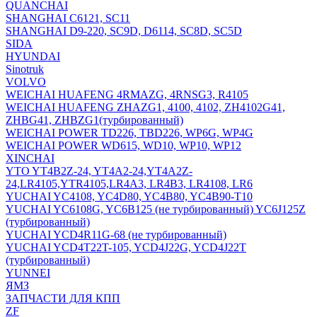
QUANCHAI
SHANGHAI C6121, SC11
SHANGHAI D9-220, SC9D, D6114, SC8D, SC5D
SIDA
HYUNDAI
Sinotruk
VOLVO
WEICHAI HUAFENG 4RMAZG, 4RNSG3, R4105
WEICHAI HUAFENG ZHAZG1, 4100, 4102, ZH4102G41,
ZHBG41, ZHBZG1(турбированный)
WEICHAI POWER TD226, TBD226, WP6G, WP4G
WEICHAI POWER WD615, WD10, WP10, WP12
XINCHAI
YTO YT4B2Z-24, YT4A2-24,YT4A2Z-
24,LR4105,YTR4105,LR4A3, LR4B3, LR4108, LR6
YUCHAI YC4108, YC4D80, YC4B80, YC4B90-T10
YUCHAI YC6108G, YC6B125 (не турбированный) YC6J125Z
(турбированный)
YUCHAI YCD4R11G-68 (не турбированный)
YUCHAI YCD4T22T-105, YCD4J22G, YCD4J22T
(турбированный)
YUNNEI
ЯМЗ
ЗАПЧАСТИ ДЛЯ КПП
ZF