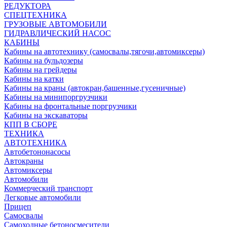
РЕДУКТОРА
СПЕЦТЕХНИКА
ГРУЗОВЫЕ АВТОМОБИЛИ
ГИДРАВЛИЧЕСКИЙ НАСОС
КАБИНЫ
Кабины на автотехнику (самосвалы,тягочи,автомиксеры)
Кабины на бульдозеры
Кабины на грейдеры
Кабины на катки
Кабины на краны (автокран,башенные,гусеничные)
Кабины на минипоргрузчики
Кабины на фронтальные поргрузчики
Кабины на экскаваторы
КПП В СБОРЕ
ТЕХНИКА
АВТОТЕХНИКА
Автобетононасосы
Автокраны
Автомиксеры
Автомобили
Коммерческий транспорт
Легковые автомобили
Прицеп
Самосвалы
Самоходные бетоносмесители