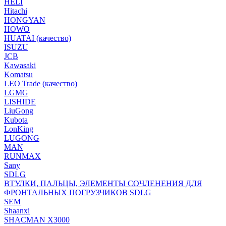
HELI
Hitachi
HONGYAN
HOWO
HUATAI (качество)
ISUZU
JCB
Kawasaki
Komatsu
LEO Trade (качество)
LGMG
LISHIDE
LiuGong
Kubota
LonKing
LUGONG
MAN
RUNMAX
Sany
SDLG
ВТУЛКИ, ПАЛЬЦЫ, ЭЛЕМЕНТЫ СОЧЛЕНЕНИЯ ДЛЯ
ФРОНТАЛЬНЫХ ПОГРУЗЧИКОВ SDLG
SEM
Shaanxi
SHACMAN X3000