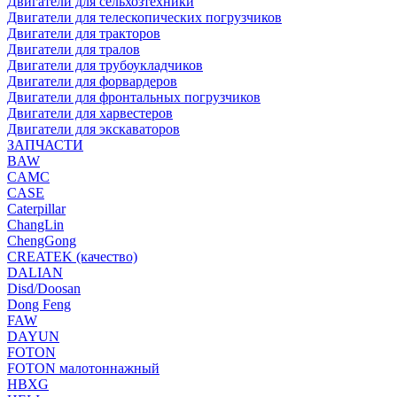
Двигатели для сельхозтехники
Двигатели для телескопических погрузчиков
Двигатели для тракторов
Двигатели для тралов
Двигатели для трубоукладчиков
Двигатели для форвардеров
Двигатели для фронтальных погрузчиков
Двигатели для харвестеров
Двигатели для экскаваторов
ЗАПЧАСТИ
BAW
CAMC
CASE
Caterpillar
ChangLin
ChengGong
CREATEK (качество)
DALIAN
Disd/Doosan
Dong Feng
FAW
DAYUN
FOTON
FOTON малотоннажный
HBXG