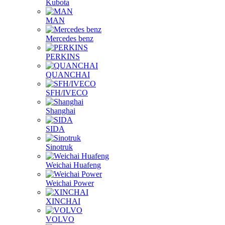
Kubota
MAN
Mercedes benz
PERKINS
QUANCHAI
SFH/IVECO
Shanghai
SIDA
Sinotruk
Weichai Huafeng
Weichai Power
XINCHAI
VOLVO