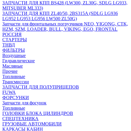
ЗАПЧАСТИ ДЛЯ КПП BS428 (LW300, ZL30G, SDLG LG933,
MITSUBER ML333)
ЗАПЧАСТИ ДЛЯ КПП ZL40/50, 2BS315A (SDLG LG936
LG952 LG953 LG956 LW500 ZL50G)
Запчасти для фронтальных погрузчиков NEO, YIGONG, CTK,
HZM, SZM, LOADER, BULL, VIKING, EGO, FRONTAL
РОССИЯ
СТАРТЕРЫ
ТНВД
ФИЛЬТРЫ
Воздушные
Гидравлические
Масляные
Прочие
Топливные
Трансмиссии
ЗАПЧАСТИ ДЛЯ ПОЛУПРИЦЕПОВ
FUWA
ФОРСУНКИ
Запчасти для фосунок
Топливные
ГОЛОВКИ БЛОКА ЦИЛИНДРОВ
СПЕЦТЕХНИКА
ГРУЗОВЫЕ АВТОМОБИЛИ
КАРКАСЫ КАБИН