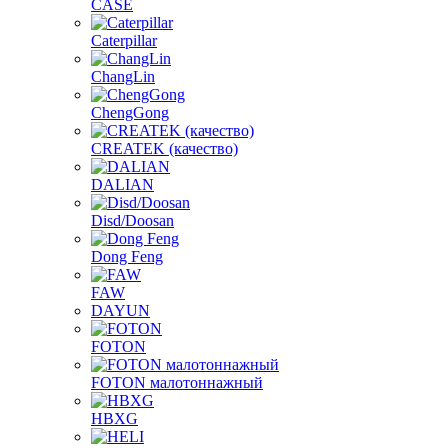
CASE
Caterpillar
ChangLin
ChengGong
CREATEK (качество)
DALIAN
Disd/Doosan
Dong Feng
FAW
DAYUN
FOTON
FOTON малотоннажный
HBXG