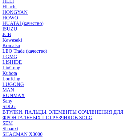
HELI
Hitachi
HONGYAN
HOWO
HUATAI (качество)
ISUZU
JCB
Kawasaki
Komatsu
LEO Trade (качество)
LGMG
LISHIDE
LiuGong
Kubota
LonKing
LUGONG
MAN
RUNMAX
Sany
SDLG
ВТУЛКИ, ПАЛЬЦЫ, ЭЛЕМЕНТЫ СОЧЛЕНЕНИЯ ДЛЯ
ФРОНТАЛЬНЫХ ПОГРУЗЧИКОВ SDLG
SEM
Shaanxi
SHACMAN X3000