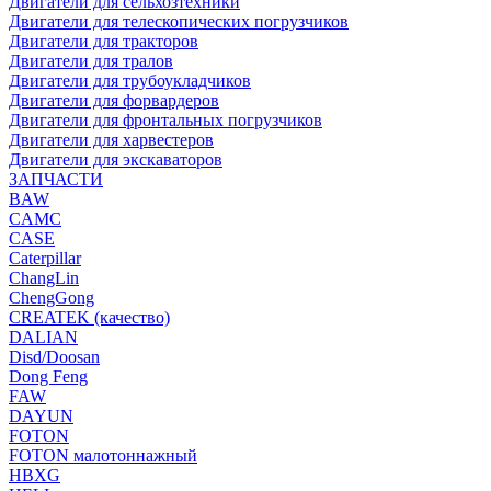
Двигатели для сельхозтехники
Двигатели для телескопических погрузчиков
Двигатели для тракторов
Двигатели для тралов
Двигатели для трубоукладчиков
Двигатели для форвардеров
Двигатели для фронтальных погрузчиков
Двигатели для харвестеров
Двигатели для экскаваторов
ЗАПЧАСТИ
BAW
CAMC
CASE
Caterpillar
ChangLin
ChengGong
CREATEK (качество)
DALIAN
Disd/Doosan
Dong Feng
FAW
DAYUN
FOTON
FOTON малотоннажный
HBXG