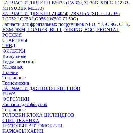
ЗАПЧАСТИ ДЛЯ КПП BS428 (LW300, ZL30G, SDLG LG933,
MITSUBER ML333)
ЗАПЧАСТИ ДЛЯ КПП ZL40/50, 2BS315A (SDLG LG936
LG952 LG953 LG956 LW500 ZL50G)
Запчасти для фронтальных погрузчиков NEO, YIGONG, CTK,
HZM, SZM, LOADER, BULL, VIKING, EGO, FRONTAL
РОССИЯ
СТАРТЕРЫ
ТНВД
ФИЛЬТРЫ
Воздушные
Гидравлические
Масляные
Прочие
Топливные
Трансмиссии
ЗАПЧАСТИ ДЛЯ ПОЛУПРИЦЕПОВ
FUWA
ФОРСУНКИ
Запчасти для фосунок
Топливные
ГОЛОВКИ БЛОКА ЦИЛИНДРОВ
СПЕЦТЕХНИКА
ГРУЗОВЫЕ АВТОМОБИЛИ
КАРКАСЫ КАБИН