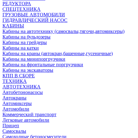
РЕДУКТОРА
СПЕЦТЕХНИКА
ГРУЗОВЫЕ АВТОМОБИЛИ
ГИДРАВЛИЧЕСКИЙ НАСОС
КАБИНЫ
Кабины на автотехнику (самосвалы,тягочи,автомиксеры)
Кабины на бульдозеры
Кабины на грейдеры
Кабины на катки
Кабины на краны (автокран,башенные,гусеничные)
Кабины на минипоргрузчики
Кабины на фронтальные поргрузчики
Кабины на экскаваторы
КПП В СБОРЕ
ТЕХНИКА
АВТОТЕХНИКА
Автобетононасосы
Автокраны
Автомиксеры
Автомобили
Коммерческий транспорт
Легковые автомобили
Прицеп
Самосвалы
Самоходные бетоносмесители