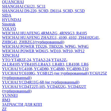
QUANCHAI
SHANGHAI C6121, SC11
SHANGHAI D9-220, SC9D, D6114, SC8D, SC5D
SIDA
HYUNDAI
Sinotruk
VOLVO
WEICHAI HUAFENG 4RMAZG, 4RNSG3, R4105
WEICHAI HUAFENG ZHAZG1, 4100, 4102, ZH4102G41,
ZHBG41, ZHBZG1(турбированный)
WEICHAI POWER TD226, TBD226, WP6G, WP4G
WEICHAI POWER WD615, WD10, WP10, WP12
XINCHAI
YTO YT4B2Z-24, YT4A2-24,YT4A2Z-
24,LR4105,YTR4105,LR4A3, LR4B3, LR4108, LR6
YUCHAI YC4108, YC4D80, YC4B80, YC4B90-T10
YUCHAI YC6108G, YC6B125 (не турбированный) YC6J125Z
(турбированный)
YUCHAI YCD4R11G-68 (не турбированный)
YUCHAI YCD4T22T-105, YCD4J22G, YCD4J22T
(турбированный)
YUNNEI
ЯМЗ
ЗАПЧАСТИ ДЛЯ КПП
ZF