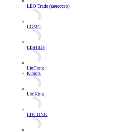
LEO Trade (качество)
LGMG
LISHIDE
LiuGong
Kubota
LonKing
LUGONG