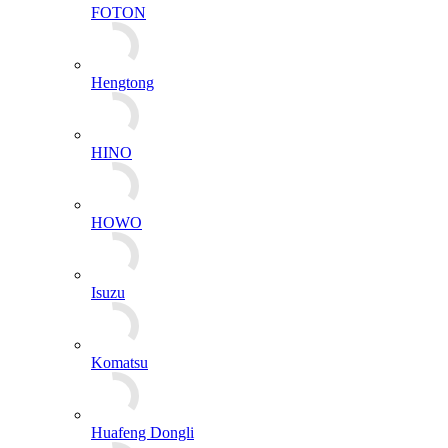
FOTON
Hengtong
HINO
HOWO
Isuzu
Komatsu
Huafeng Dongli