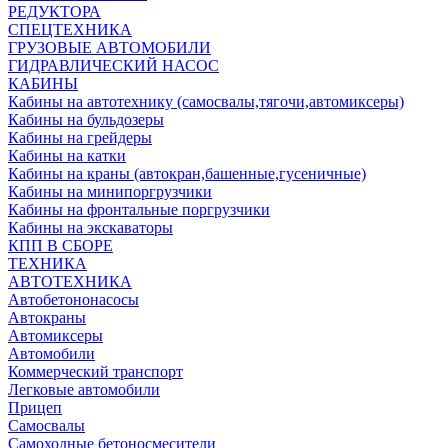
РЕДУКТОРА
СПЕЦТЕХНИКА
ГРУЗОВЫЕ АВТОМОБИЛИ
ГИДРАВЛИЧЕСКИЙ НАСОС
КАБИНЫ
Кабины на автотехнику (самосвалы,тягочи,автомиксеры)
Кабины на бульдозеры
Кабины на грейдеры
Кабины на катки
Кабины на краны (автокран,башенные,гусеничные)
Кабины на минипоргрузчики
Кабины на фронтальные поргрузчики
Кабины на экскаваторы
КПП В СБОРЕ
ТЕХНИКА
АВТОТЕХНИКА
Автобетононасосы
Автокраны
Автомиксеры
Автомобили
Коммерческий транспорт
Легковые автомобили
Прицеп
Самосвалы
Самоходные бетоносмесители