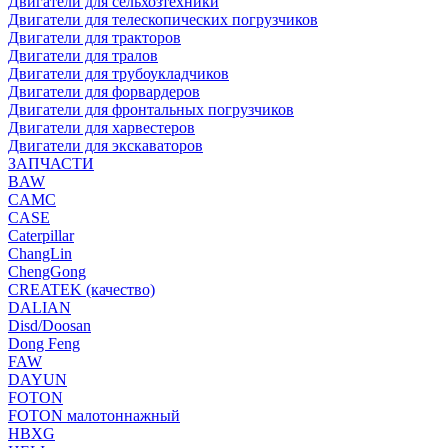
Двигатели для сельхозтехники
Двигатели для телескопических погрузчиков
Двигатели для тракторов
Двигатели для тралов
Двигатели для трубоукладчиков
Двигатели для форвардеров
Двигатели для фронтальных погрузчиков
Двигатели для харвестеров
Двигатели для экскаваторов
ЗАПЧАСТИ
BAW
CAMC
CASE
Caterpillar
ChangLin
ChengGong
CREATEK (качество)
DALIAN
Disd/Doosan
Dong Feng
FAW
DAYUN
FOTON
FOTON малотоннажный
HBXG