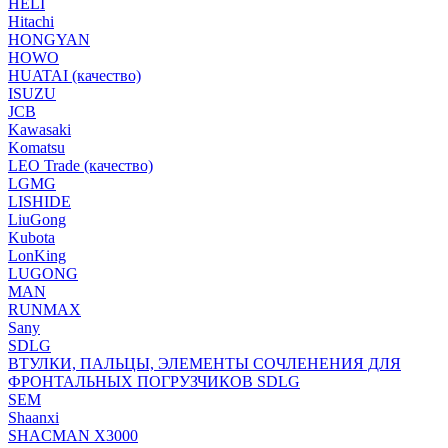
HELI
Hitachi
HONGYAN
HOWO
HUATAI (качество)
ISUZU
JCB
Kawasaki
Komatsu
LEO Trade (качество)
LGMG
LISHIDE
LiuGong
Kubota
LonKing
LUGONG
MAN
RUNMAX
Sany
SDLG
ВТУЛКИ, ПАЛЬЦЫ, ЭЛЕМЕНТЫ СОЧЛЕНЕНИЯ ДЛЯ
ФРОНТАЛЬНЫХ ПОГРУЗЧИКОВ SDLG
SEM
Shaanxi
SHACMAN X3000