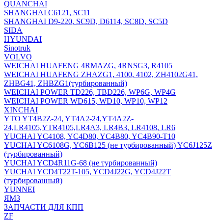
QUANCHAI
SHANGHAI C6121, SC11
SHANGHAI D9-220, SC9D, D6114, SC8D, SC5D
SIDA
HYUNDAI
Sinotruk
VOLVO
WEICHAI HUAFENG 4RMAZG, 4RNSG3, R4105
WEICHAI HUAFENG ZHAZG1, 4100, 4102, ZH4102G41,
ZHBG41, ZHBZG1(турбированный)
WEICHAI POWER TD226, TBD226, WP6G, WP4G
WEICHAI POWER WD615, WD10, WP10, WP12
XINCHAI
YTO YT4B2Z-24, YT4A2-24,YT4A2Z-
24,LR4105,YTR4105,LR4A3, LR4B3, LR4108, LR6
YUCHAI YC4108, YC4D80, YC4B80, YC4B90-T10
YUCHAI YC6108G, YC6B125 (не турбированный) YC6J125Z
(турбированный)
YUCHAI YCD4R11G-68 (не турбированный)
YUCHAI YCD4T22T-105, YCD4J22G, YCD4J22T
(турбированный)
YUNNEI
ЯМЗ
ЗАПЧАСТИ ДЛЯ КПП
ZF