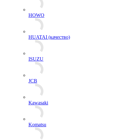
HOWO
HUATAI (качество)
ISUZU
JCB
Kawasaki
Komatsu