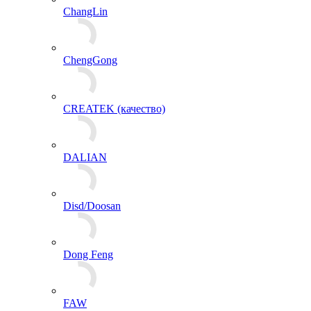
ChangLin
ChengGong
CREATEK (качество)
DALIAN
Disd/Doosan
Dong Feng
FAW