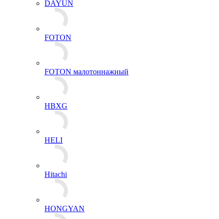
DAYUN
FOTON
FOTON малотоннажный
HBXG
HELI
Hitachi
HONGYAN