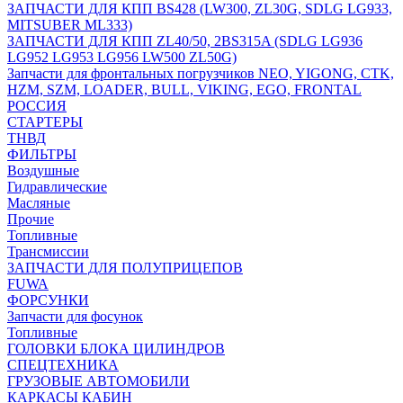
ЗАПЧАСТИ ДЛЯ КПП BS428 (LW300, ZL30G, SDLG LG933,
MITSUBER ML333)
ЗАПЧАСТИ ДЛЯ КПП ZL40/50, 2BS315A (SDLG LG936
LG952 LG953 LG956 LW500 ZL50G)
Запчасти для фронтальных погрузчиков NEO, YIGONG, CTK,
HZM, SZM, LOADER, BULL, VIKING, EGO, FRONTAL
РОССИЯ
СТАРТЕРЫ
ТНВД
ФИЛЬТРЫ
Воздушные
Гидравлические
Масляные
Прочие
Топливные
Трансмиссии
ЗАПЧАСТИ ДЛЯ ПОЛУПРИЦЕПОВ
FUWA
ФОРСУНКИ
Запчасти для фосунок
Топливные
ГОЛОВКИ БЛОКА ЦИЛИНДРОВ
СПЕЦТЕХНИКА
ГРУЗОВЫЕ АВТОМОБИЛИ
КАРКАСЫ КАБИН