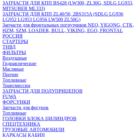
ЗАПЧАСТИ ДЛЯ КПП BS428 (LW300, ZL30G, SDLG LG933,
MITSUBER ML333)
ЗАПЧАСТИ ДЛЯ КПП ZL40/50, 2BS315A (SDLG LG936
LG952 LG953 LG956 LW500 ZL50G)
Запчасти для фронтальных погрузчиков NEO, YIGONG, CTK,
HZM, SZM, LOADER, BULL, VIKING, EGO, FRONTAL
РОССИЯ
СТАРТЕРЫ
ТНВД
ФИЛЬТРЫ
Воздушные
Гидравлические
Масляные
Прочие
Топливные
Трансмиссии
ЗАПЧАСТИ ДЛЯ ПОЛУПРИЦЕПОВ
FUWA
ФОРСУНКИ
Запчасти для фосунок
Топливные
ГОЛОВКИ БЛОКА ЦИЛИНДРОВ
СПЕЦТЕХНИКА
ГРУЗОВЫЕ АВТОМОБИЛИ
КАРКАСЫ КАБИН