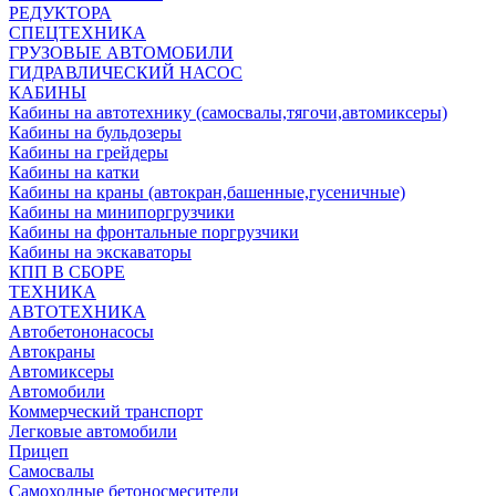
РЕДУКТОРА
СПЕЦТЕХНИКА
ГРУЗОВЫЕ АВТОМОБИЛИ
ГИДРАВЛИЧЕСКИЙ НАСОС
КАБИНЫ
Кабины на автотехнику (самосвалы,тягочи,автомиксеры)
Кабины на бульдозеры
Кабины на грейдеры
Кабины на катки
Кабины на краны (автокран,башенные,гусеничные)
Кабины на минипоргрузчики
Кабины на фронтальные поргрузчики
Кабины на экскаваторы
КПП В СБОРЕ
ТЕХНИКА
АВТОТЕХНИКА
Автобетононасосы
Автокраны
Автомиксеры
Автомобили
Коммерческий транспорт
Легковые автомобили
Прицеп
Самосвалы
Самоходные бетоносмесители