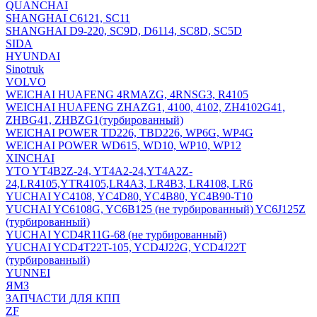
QUANCHAI
SHANGHAI C6121, SC11
SHANGHAI D9-220, SC9D, D6114, SC8D, SC5D
SIDA
HYUNDAI
Sinotruk
VOLVO
WEICHAI HUAFENG 4RMAZG, 4RNSG3, R4105
WEICHAI HUAFENG ZHAZG1, 4100, 4102, ZH4102G41,
ZHBG41, ZHBZG1(турбированный)
WEICHAI POWER TD226, TBD226, WP6G, WP4G
WEICHAI POWER WD615, WD10, WP10, WP12
XINCHAI
YTO YT4B2Z-24, YT4A2-24,YT4A2Z-
24,LR4105,YTR4105,LR4A3, LR4B3, LR4108, LR6
YUCHAI YC4108, YC4D80, YC4B80, YC4B90-T10
YUCHAI YC6108G, YC6B125 (не турбированный) YC6J125Z
(турбированный)
YUCHAI YCD4R11G-68 (не турбированный)
YUCHAI YCD4T22T-105, YCD4J22G, YCD4J22T
(турбированный)
YUNNEI
ЯМЗ
ЗАПЧАСТИ ДЛЯ КПП
ZF