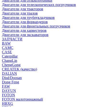
Двигатели для сельхозтехники
Двигатели для телескопических погрузчиков
Двигатели для тракторов
Двигатели для тралов
Двигатели для трубоукладчиков
Двигатели для форвардеров
Двигатели для фронтальных погрузчиков
Двигатели для харвестеров
Двигатели для экскаваторов
ЗАПЧАСТИ
BAW
CAMC
CASE
Caterpillar
ChangLin
ChengGong
CREATEK (качество)
DALIAN
Disd/Doosan
Dong Feng
FAW
DAYUN
FOTON
FOTON малотоннажный
HBXG