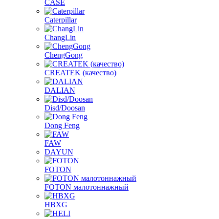
CASE
Caterpillar
ChangLin
ChengGong
CREATEK (качество)
DALIAN
Disd/Doosan
Dong Feng
FAW
DAYUN
FOTON
FOTON малотоннажный
HBXG