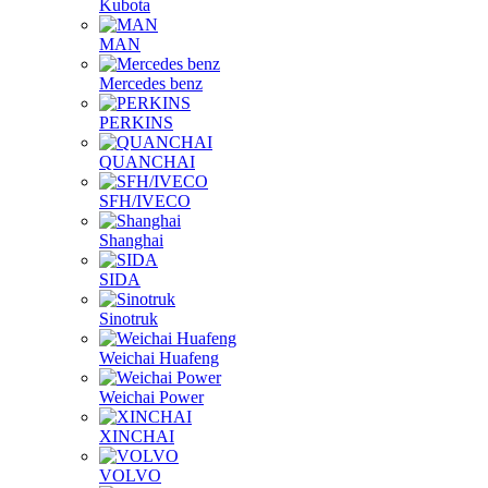
Kubota
MAN
Mercedes benz
PERKINS
QUANCHAI
SFH/IVECO
Shanghai
SIDA
Sinotruk
Weichai Huafeng
Weichai Power
XINCHAI
VOLVO