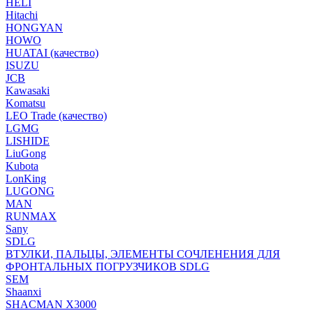
HELI
Hitachi
HONGYAN
HOWO
HUATAI (качество)
ISUZU
JCB
Kawasaki
Komatsu
LEO Trade (качество)
LGMG
LISHIDE
LiuGong
Kubota
LonKing
LUGONG
MAN
RUNMAX
Sany
SDLG
ВТУЛКИ, ПАЛЬЦЫ, ЭЛЕМЕНТЫ СОЧЛЕНЕНИЯ ДЛЯ
ФРОНТАЛЬНЫХ ПОГРУЗЧИКОВ SDLG
SEM
Shaanxi
SHACMAN X3000