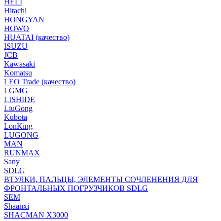
HELI
Hitachi
HONGYAN
HOWO
HUATAI (качество)
ISUZU
JCB
Kawasaki
Komatsu
LEO Trade (качество)
LGMG
LISHIDE
LiuGong
Kubota
LonKing
LUGONG
MAN
RUNMAX
Sany
SDLG
ВТУЛКИ, ПАЛЬЦЫ, ЭЛЕМЕНТЫ СОЧЛЕНЕНИЯ ДЛЯ
ФРОНТАЛЬНЫХ ПОГРУЗЧИКОВ SDLG
SEM
Shaanxi
SHACMAN X3000