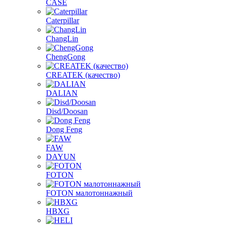
CASE
Caterpillar
ChangLin
ChengGong
CREATEK (качество)
DALIAN
Disd/Doosan
Dong Feng
FAW
DAYUN
FOTON
FOTON малотоннажный
HBXG