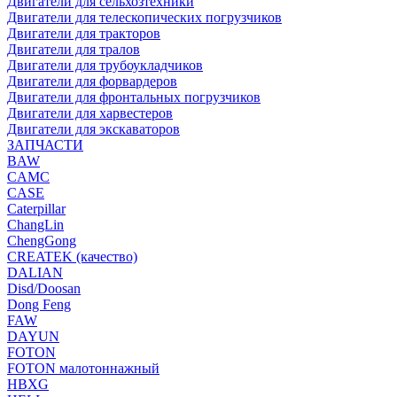
Двигатели для сельхозтехники
Двигатели для телескопических погрузчиков
Двигатели для тракторов
Двигатели для тралов
Двигатели для трубоукладчиков
Двигатели для форвардеров
Двигатели для фронтальных погрузчиков
Двигатели для харвестеров
Двигатели для экскаваторов
ЗАПЧАСТИ
BAW
CAMC
CASE
Caterpillar
ChangLin
ChengGong
CREATEK (качество)
DALIAN
Disd/Doosan
Dong Feng
FAW
DAYUN
FOTON
FOTON малотоннажный
HBXG