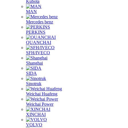
Kubota
MAN
Mercedes benz
PERKINS
QUANCHAI
SFH/IVECO
Shanghai
SIDA
Sinotruk
Weichai Huafeng
Weichai Power
XINCHAI
VOLVO