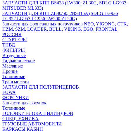
ЗАПЧАСТИ ДЛЯ КПП BS428 (LW300, ZL30G, SDLG LG933,
MITSUBER ML333)
ЗАПЧАСТИ ДЛЯ КПП ZL40/50, 2BS315A (SDLG LG936
LG952 LG953 LG956 LW500 ZL50G)
Запчасти для фронтальных погрузчиков NEO, YIGONG, CTK,
HZM, SZM, LOADER, BULL, VIKING, EGO, FRONTAL
РОССИЯ
СТАРТЕРЫ
ТНВД
ФИЛЬТРЫ
Воздушные
Гидравлические
Масляные
Прочие
Топливные
Трансмиссии
ЗАПЧАСТИ ДЛЯ ПОЛУПРИЦЕПОВ
FUWA
ФОРСУНКИ
Запчасти для фосунок
Топливные
ГОЛОВКИ БЛОКА ЦИЛИНДРОВ
СПЕЦТЕХНИКА
ГРУЗОВЫЕ АВТОМОБИЛИ
КАРКАСЫ КАБИН