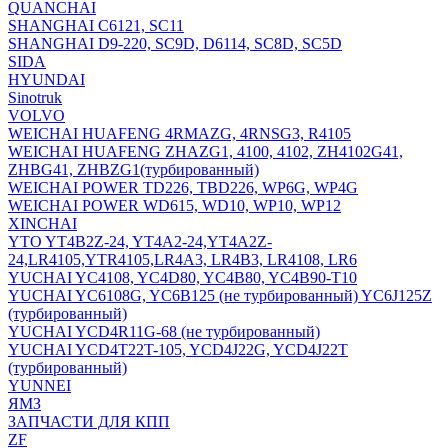
QUANCHAI
SHANGHAI C6121, SC11
SHANGHAI D9-220, SC9D, D6114, SC8D, SC5D
SIDA
HYUNDAI
Sinotruk
VOLVO
WEICHAI HUAFENG 4RMAZG, 4RNSG3, R4105
WEICHAI HUAFENG ZHAZG1, 4100, 4102, ZH4102G41,
ZHBG41, ZHBZG1(турбированный)
WEICHAI POWER TD226, TBD226, WP6G, WP4G
WEICHAI POWER WD615, WD10, WP10, WP12
XINCHAI
YTO YT4B2Z-24, YT4A2-24,YT4A2Z-
24,LR4105,YTR4105,LR4A3, LR4B3, LR4108, LR6
YUCHAI YC4108, YC4D80, YC4B80, YC4B90-T10
YUCHAI YC6108G, YC6B125 (не турбированный) YC6J125Z
(турбированный)
YUCHAI YCD4R11G-68 (не турбированный)
YUCHAI YCD4T22T-105, YCD4J22G, YCD4J22T
(турбированный)
YUNNEI
ЯМЗ
ЗАПЧАСТИ ДЛЯ КПП
ZF