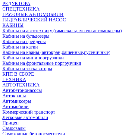
РЕДУКТОРА
СПЕЦТЕХНИКА
ГРУЗОВЫЕ АВТОМОБИЛИ
ГИДРАВЛИЧЕСКИЙ НАСОС
КАБИНЫ
Кабины на автотехнику (самосвалы,тягочи,автомиксеры)
Кабины на бульдозеры
Кабины на грейдеры
Кабины на катки
Кабины на краны (автокран,башенные,гусеничные)
Кабины на минипоргрузчики
Кабины на фронтальные поргрузчики
Кабины на экскаваторы
КПП В СБОРЕ
ТЕХНИКА
АВТОТЕХНИКА
Автобетононасосы
Автокраны
Автомиксеры
Автомобили
Коммерческий транспорт
Легковые автомобили
Прицеп
Самосвалы
Самоходные бетоносмесители