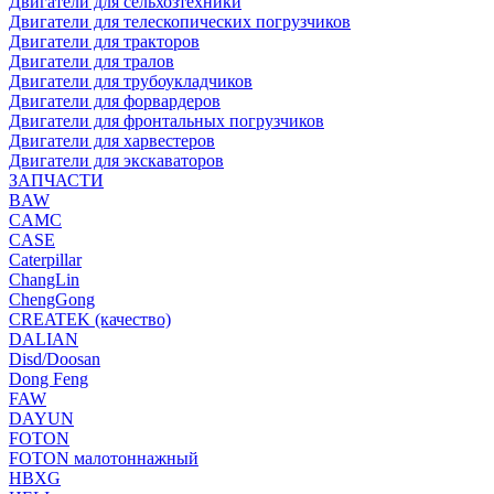
Двигатели для сельхозтехники
Двигатели для телескопических погрузчиков
Двигатели для тракторов
Двигатели для тралов
Двигатели для трубоукладчиков
Двигатели для форвардеров
Двигатели для фронтальных погрузчиков
Двигатели для харвестеров
Двигатели для экскаваторов
ЗАПЧАСТИ
BAW
CAMC
CASE
Caterpillar
ChangLin
ChengGong
CREATEK (качество)
DALIAN
Disd/Doosan
Dong Feng
FAW
DAYUN
FOTON
FOTON малотоннажный
HBXG