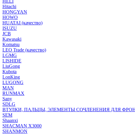
HELI
Hitachi
HONGYAN
HOWO
HUATAI (качество)
ISUZU
JCB
Kawasaki
Komatsu
LEO Trade (качество)
LGMG
LISHIDE
LiuGong
Kubota
LonKing
LUGONG
MAN
RUNMAX
Sany
SDLG
ВТУЛКИ, ПАЛЬЦЫ, ЭЛЕМЕНТЫ СОЧЛЕНЕНИЯ ДЛЯ ФРО
SEM
Shaanxi
SHACMAN X3000
SHANMON