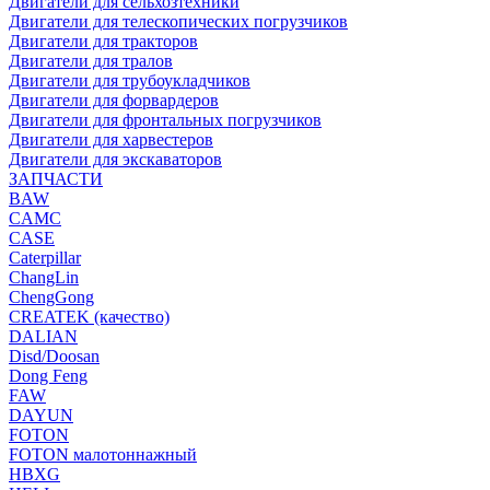
Двигатели для сельхозтехники
Двигатели для телескопических погрузчиков
Двигатели для тракторов
Двигатели для тралов
Двигатели для трубоукладчиков
Двигатели для форвардеров
Двигатели для фронтальных погрузчиков
Двигатели для харвестеров
Двигатели для экскаваторов
ЗАПЧАСТИ
BAW
CAMC
CASE
Caterpillar
ChangLin
ChengGong
CREATEK (качество)
DALIAN
Disd/Doosan
Dong Feng
FAW
DAYUN
FOTON
FOTON малотоннажный
HBXG