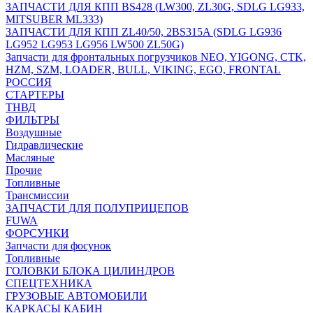
ЗАПЧАСТИ ДЛЯ КПП BS428 (LW300, ZL30G, SDLG LG933,
MITSUBER ML333)
ЗАПЧАСТИ ДЛЯ КПП ZL40/50, 2BS315A (SDLG LG936
LG952 LG953 LG956 LW500 ZL50G)
Запчасти для фронтальных погрузчиков NEO, YIGONG, CTK,
HZM, SZM, LOADER, BULL, VIKING, EGO, FRONTAL
РОССИЯ
СТАРТЕРЫ
ТНВД
ФИЛЬТРЫ
Воздушные
Гидравлические
Масляные
Прочие
Топливные
Трансмиссии
ЗАПЧАСТИ ДЛЯ ПОЛУПРИЦЕПОВ
FUWA
ФОРСУНКИ
Запчасти для фосунок
Топливные
ГОЛОВКИ БЛОКА ЦИЛИНДРОВ
СПЕЦТЕХНИКА
ГРУЗОВЫЕ АВТОМОБИЛИ
КАРКАСЫ КАБИН