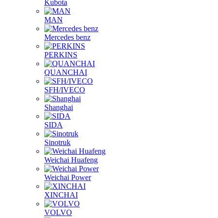
Kubota
MAN
Mercedes benz
PERKINS
QUANCHAI
SFH/IVECO
Shanghai
SIDA
Sinotruk
Weichai Huafeng
Weichai Power
XINCHAI
VOLVO