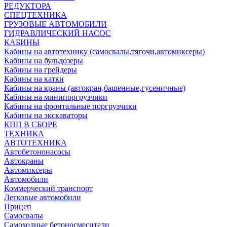
РЕДУКТОРА
СПЕЦТЕХНИКА
ГРУЗОВЫЕ АВТОМОБИЛИ
ГИДРАВЛИЧЕСКИЙ НАСОС
КАБИНЫ
Кабины на автотехнику (самосвалы,тягочи,автомиксеры)
Кабины на бульдозеры
Кабины на грейдеры
Кабины на катки
Кабины на краны (автокран,башенные,гусеничные)
Кабины на минипоргрузчики
Кабины на фронтальные поргрузчики
Кабины на экскаваторы
КПП В СБОРЕ
ТЕХНИКА
АВТОТЕХНИКА
Автобетононасосы
Автокраны
Автомиксеры
Автомобили
Коммерческий транспорт
Легковые автомобили
Прицеп
Самосвалы
Самоходные бетоносмесители