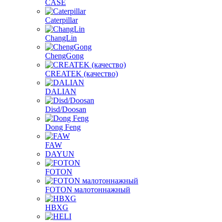
CASE
Caterpillar
ChangLin
ChengGong
CREATEK (качество)
DALIAN
Disd/Doosan
Dong Feng
FAW
DAYUN
FOTON
FOTON малотоннажный
HBXG