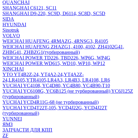
QUANCHAI
SHANGHAI C6121, SC11
SHANGHAI D9-220, SC9D, D6114, SC8D, SC5D
SIDA
HYUNDAI
Sinotruk
VOLVO
WEICHAI HUAFENG 4RMAZG, 4RNSG3, R4105
WEICHAI HUAFENG ZHAZG1, 4100, 4102, ZH4102G41,
ZHBG41, ZHBZG1(турбированный)
WEICHAI POWER TD226, TBD226, WP6G, WP4G
WEICHAI POWER WD615, WD10, WP10, WP12
XINCHAI
YTO YT4B2Z-24, YT4A2-24,YT4A2Z-
24,LR4105,YTR4105,LR4A3, LR4B3, LR4108, LR6
YUCHAI YC4108, YC4D80, YC4B80, YC4B90-T10
YUCHAI YC6108G, YC6B125 (не турбированный) YC6J125Z
(турбированный)
YUCHAI YCD4R11G-68 (не турбированный)
YUCHAI YCD4T22T-105, YCD4J22G, YCD4J22T
(турбированный)
YUNNEI
ЯМЗ
ЗАПЧАСТИ ДЛЯ КПП
ZF