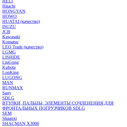
HELI
Hitachi
HONGYAN
HOWO
HUATAI (качество)
ISUZU
JCB
Kawasaki
Komatsu
LEO Trade (качество)
LGMG
LISHIDE
LiuGong
Kubota
LonKing
LUGONG
MAN
RUNMAX
Sany
SDLG
ВТУЛКИ, ПАЛЬЦЫ, ЭЛЕМЕНТЫ СОЧЛЕНЕНИЯ ДЛЯ
ФРОНТАЛЬНЫХ ПОГРУЗЧИКОВ SDLG
SEM
Shaanxi
SHACMAN X3000