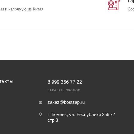
ы
Га
ии и напрямую из Китая
Соо
ТАКТЫ
8 999 366 77 22
ЗАКАЗАТЬ ЗВОНОК
zakaz@bostzap.ru
г. Тюмень, ул. Республики 256 к2
стр.3