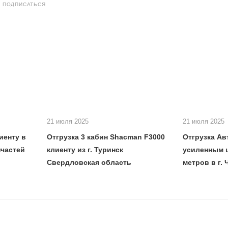
ПОДПИСАТЬСЯ
21 июля 2025
21 июля 2025
иенту в
Отгрузка 3 кабин Shacman F3000
Отгрузка А
пчастей
клиенту из г. Туринск
усиленным ш
Свердловская область
метров в г.