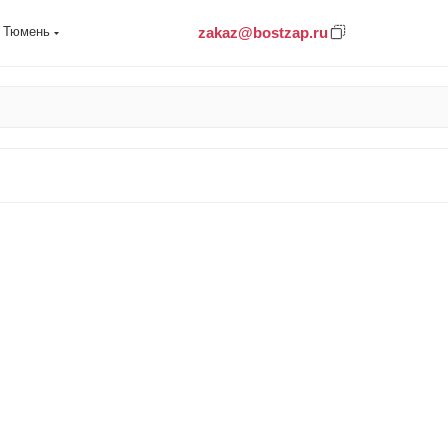
zakaz@bostzap.ru
Тюмень
асти для