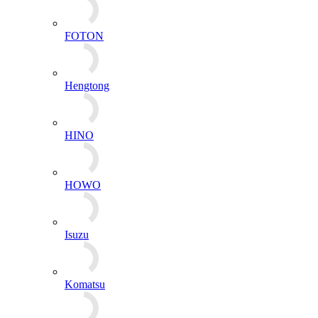
Hengtong
HINO
HOWO
Isuzu
Komatsu
Huafeng Dongli
Kubota
MAN
Mercedes benz
PERKINS