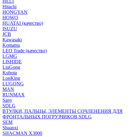
HELI
Hitachi
HONGYAN
HOWO
HUATAI (качество)
ISUZU
JCB
Kawasaki
Komatsu
LEO Trade (качество)
LGMG
LISHIDE
LiuGong
Kubota
LonKing
LUGONG
MAN
RUNMAX
Sany
SDLG
ВТУЛКИ, ПАЛЬЦЫ, ЭЛЕМЕНТЫ СОЧЛЕНЕНИЯ ДЛЯ
ФРОНТАЛЬНЫХ ПОГРУЗЧИКОВ SDLG
SEM
Shaanxi
SHACMAN X3000