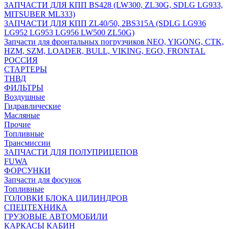
ЗАПЧАСТИ ДЛЯ КПП BS428 (LW300, ZL30G, SDLG LG933,
MITSUBER ML333)
ЗАПЧАСТИ ДЛЯ КПП ZL40/50, 2BS315A (SDLG LG936
LG952 LG953 LG956 LW500 ZL50G)
Запчасти для фронтальных погрузчиков NEO, YIGONG, CTK,
HZM, SZM, LOADER, BULL, VIKING, EGO, FRONTAL
РОССИЯ
СТАРТЕРЫ
ТНВД
ФИЛЬТРЫ
Воздушные
Гидравлические
Масляные
Прочие
Топливные
Трансмиссии
ЗАПЧАСТИ ДЛЯ ПОЛУПРИЦЕПОВ
FUWA
ФОРСУНКИ
Запчасти для фосунок
Топливные
ГОЛОВКИ БЛОКА ЦИЛИНДРОВ
СПЕЦТЕХНИКА
ГРУЗОВЫЕ АВТОМОБИЛИ
КАРКАСЫ КАБИН