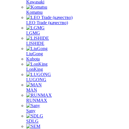
Kawasaki
Komatsu
LEO Trade (качество)
LGMG
LISHIDE
LiuGong
Kubota
LonKing
LUGONG
MAN
RUNMAX
Sany
SDLG