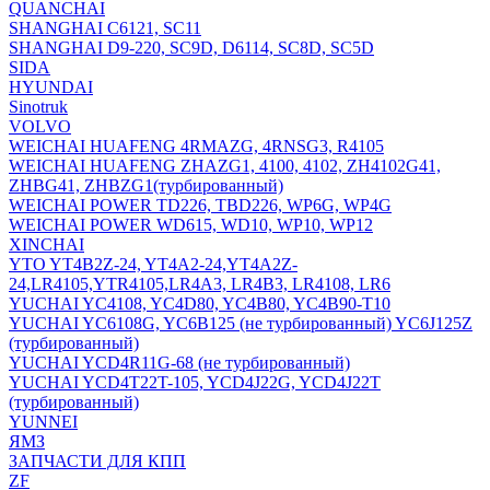
QUANCHAI
SHANGHAI C6121, SC11
SHANGHAI D9-220, SC9D, D6114, SC8D, SC5D
SIDA
HYUNDAI
Sinotruk
VOLVO
WEICHAI HUAFENG 4RMAZG, 4RNSG3, R4105
WEICHAI HUAFENG ZHAZG1, 4100, 4102, ZH4102G41,
ZHBG41, ZHBZG1(турбированный)
WEICHAI POWER TD226, TBD226, WP6G, WP4G
WEICHAI POWER WD615, WD10, WP10, WP12
XINCHAI
YTO YT4B2Z-24, YT4A2-24,YT4A2Z-
24,LR4105,YTR4105,LR4A3, LR4B3, LR4108, LR6
YUCHAI YC4108, YC4D80, YC4B80, YC4B90-T10
YUCHAI YC6108G, YC6B125 (не турбированный) YC6J125Z
(турбированный)
YUCHAI YCD4R11G-68 (не турбированный)
YUCHAI YCD4T22T-105, YCD4J22G, YCD4J22T
(турбированный)
YUNNEI
ЯМЗ
ЗАПЧАСТИ ДЛЯ КПП
ZF