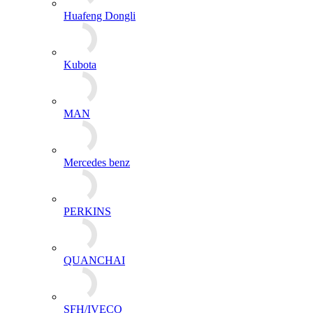
QUANCHAI
SFH/IVECO
Shanghai
SIDA
Sinotruk
Weichai Huafeng