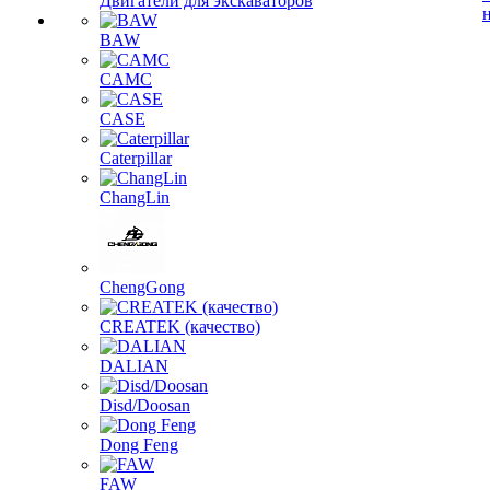
Двигатели для экскаваторов
BAW
CAMC
CASE
Caterpillar
ChangLin
ChengGong
CREATEK (качество)
DALIAN
Disd/Doosan
Dong Feng
FAW