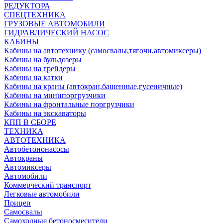
РЕДУКТОРА
СПЕЦТЕХНИКА
ГРУЗОВЫЕ АВТОМОБИЛИ
ГИДРАВЛИЧЕСКИЙ НАСОС
КАБИНЫ
Кабины на автотехнику (самосвалы,тягочи,автомиксеры)
Кабины на бульдозеры
Кабины на грейдеры
Кабины на катки
Кабины на краны (автокран,башенные,гусеничные)
Кабины на минипоргрузчики
Кабины на фронтальные поргрузчики
Кабины на экскаваторы
КПП В СБОРЕ
ТЕХНИКА
АВТОТЕХНИКА
Автобетононасосы
Автокраны
Автомиксеры
Автомобили
Коммерческий транспорт
Легковые автомобили
Прицеп
Самосвалы
Самоходные бетоносмесители