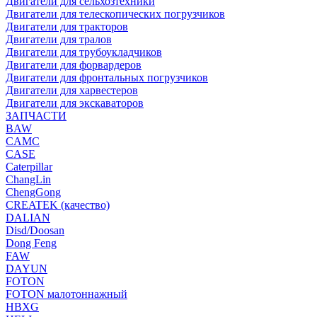
Двигатели для сельхозтехники
Двигатели для телескопических погрузчиков
Двигатели для тракторов
Двигатели для тралов
Двигатели для трубоукладчиков
Двигатели для форвардеров
Двигатели для фронтальных погрузчиков
Двигатели для харвестеров
Двигатели для экскаваторов
ЗАПЧАСТИ
BAW
CAMC
CASE
Caterpillar
ChangLin
ChengGong
CREATEK (качество)
DALIAN
Disd/Doosan
Dong Feng
FAW
DAYUN
FOTON
FOTON малотоннажный
HBXG