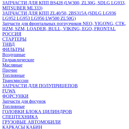
ЗАПЧАСТИ ДЛЯ КПП BS428 (LW300, ZL30G, SDLG LG933,
MITSUBER ML333)
ЗАПЧАСТИ ДЛЯ КПП ZL40/50, 2BS315A (SDLG LG936
LG952 LG953 LG956 LW500 ZL50G)
Запчасти для фронтальных погрузчиков NEO, YIGONG, CTK,
HZM, SZM, LOADER, BULL, VIKING, EGO, FRONTAL
РОССИЯ
СТАРТЕРЫ
ТНВД
ФИЛЬТРЫ
Воздушные
Гидравлические
Масляные
Прочие
Топливные
Трансмиссии
ЗАПЧАСТИ ДЛЯ ПОЛУПРИЦЕПОВ
FUWA
ФОРСУНКИ
Запчасти для фосунок
Топливные
ГОЛОВКИ БЛОКА ЦИЛИНДРОВ
СПЕЦТЕХНИКА
ГРУЗОВЫЕ АВТОМОБИЛИ
КАРКАСЫ КАБИН