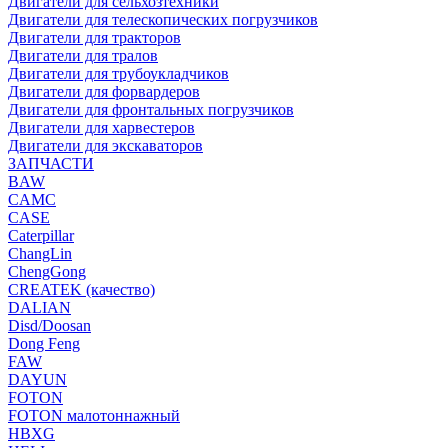
Двигатели для сельхозтехники
Двигатели для телескопических погрузчиков
Двигатели для тракторов
Двигатели для тралов
Двигатели для трубоукладчиков
Двигатели для форвардеров
Двигатели для фронтальных погрузчиков
Двигатели для харвестеров
Двигатели для экскаваторов
ЗАПЧАСТИ
BAW
CAMC
CASE
Caterpillar
ChangLin
ChengGong
CREATEK (качество)
DALIAN
Disd/Doosan
Dong Feng
FAW
DAYUN
FOTON
FOTON малотоннажный
HBXG