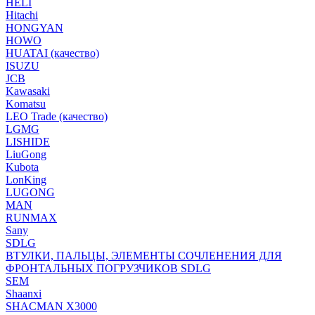
HELI
Hitachi
HONGYAN
HOWO
HUATAI (качество)
ISUZU
JCB
Kawasaki
Komatsu
LEO Trade (качество)
LGMG
LISHIDE
LiuGong
Kubota
LonKing
LUGONG
MAN
RUNMAX
Sany
SDLG
ВТУЛКИ, ПАЛЬЦЫ, ЭЛЕМЕНТЫ СОЧЛЕНЕНИЯ ДЛЯ
ФРОНТАЛЬНЫХ ПОГРУЗЧИКОВ SDLG
SEM
Shaanxi
SHACMAN X3000