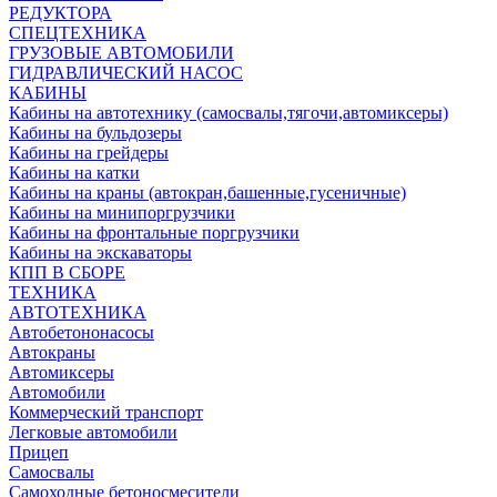
РЕДУКТОРА
СПЕЦТЕХНИКА
ГРУЗОВЫЕ АВТОМОБИЛИ
ГИДРАВЛИЧЕСКИЙ НАСОС
КАБИНЫ
Кабины на автотехнику (самосвалы,тягочи,автомиксеры)
Кабины на бульдозеры
Кабины на грейдеры
Кабины на катки
Кабины на краны (автокран,башенные,гусеничные)
Кабины на минипоргрузчики
Кабины на фронтальные поргрузчики
Кабины на экскаваторы
КПП В СБОРЕ
ТЕХНИКА
АВТОТЕХНИКА
Автобетононасосы
Автокраны
Автомиксеры
Автомобили
Коммерческий транспорт
Легковые автомобили
Прицеп
Самосвалы
Самоходные бетоносмесители