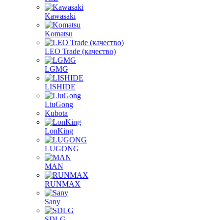
Kawasaki
Komatsu
LEO Trade (качество)
LGMG
LISHIDE
LiuGong
Kubota
LonKing
LUGONG
MAN
RUNMAX
Sany
SDLG