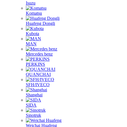
FOTON
Hengtong
HINO
HOWO
Isuzu
Komatsu
Huafeng Dongli
Kubota
MAN
Mercedes benz
PERKINS
QUANCHAI
SFH/IVECO