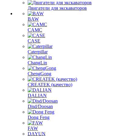
Двигатели для экскаваторов
BAW
CAMC
CASE
Caterpillar
ChangLin
ChengGong
CREATEK (качество)
DALIAN
Disd/Doosan
Dong Feng
FAW
DAYUN