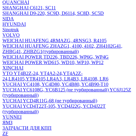
QUANCHAI
SHANGHAI C6121, SC11
SHANGHAI D9-220, SC9D, D6114, SC8D, SC5D
SIDA
HYUNDAI
Sinotruk
VOLVO
WEICHAI HUAFENG 4RMAZG, 4RNSG3, R4105
WEICHAI HUAFENG ZHAZG1, 4100, 4102, ZH4102G41,
ZHBG41, ZHBZG1(турбированный)
WEICHAI POWER TD226, TBD226, WP6G, WP4G
WEICHAI POWER WD615, WD10, WP10, WP12
XINCHAI
YTO YT4B2Z-24, YT4A2-24,YT4A2Z-
24,LR4105,YTR4105,LR4A3, LR4B3, LR4108, LR6
YUCHAI YC4108, YC4D80, YC4B80, YC4B90-T10
YUCHAI YC6108G, YC6B125 (не турбированный) YC6J125Z
(турбированный)
YUCHAI YCD4R11G-68 (не турбированный)
YUCHAI YCD4T22T-105, YCD4J22G, YCD4J22T
(турбированный)
YUNNEI
ЯМЗ
ЗАПЧАСТИ ДЛЯ КПП
ZF