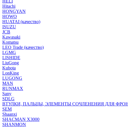
HELI
Hitachi
HONGYAN
HOWO
HUATAI (качество)
ISUZU
JCB
Kawasaki
Komatsu
LEO Trade (качество)
LGMG
LISHIDE
LiuGong
Kubota
LonKing
LUGONG
MAN
RUNMAX
Sany
SDLG
ВТУЛКИ, ПАЛЬЦЫ, ЭЛЕМЕНТЫ СОЧЛЕНЕНИЯ ДЛЯ ФРО
SEM
Shaanxi
SHACMAN X3000
SHANMON