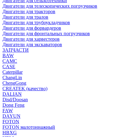
Двигатели для сельхозтехники
Двигатели для телескопических погрузчиков
Двигатели для тракторов
Двигатели для тралов
Двигатели для трубоукладчиков
Двигатели для форвардеров
Двигатели для фронтальных погрузчиков
Двигатели для харвестеров
Двигатели для экскаваторов
ЗАПЧАСТИ
BAW
CAMC
CASE
Caterpillar
ChangLin
ChengGong
CREATEK (качество)
DALIAN
Disd/Doosan
Dong Feng
FAW
DAYUN
FOTON
FOTON малотоннажный
HBXG