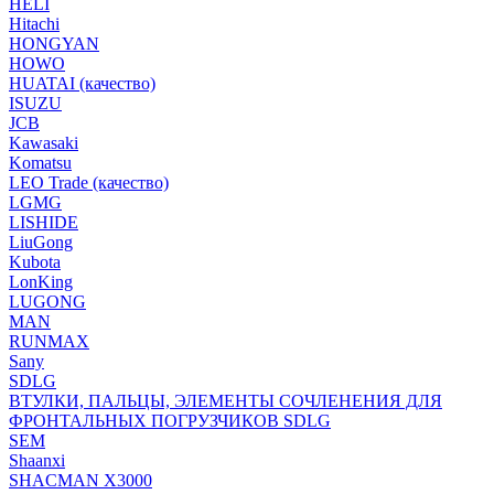
HELI
Hitachi
HONGYAN
HOWO
HUATAI (качество)
ISUZU
JCB
Kawasaki
Komatsu
LEO Trade (качество)
LGMG
LISHIDE
LiuGong
Kubota
LonKing
LUGONG
MAN
RUNMAX
Sany
SDLG
ВТУЛКИ, ПАЛЬЦЫ, ЭЛЕМЕНТЫ СОЧЛЕНЕНИЯ ДЛЯ
ФРОНТАЛЬНЫХ ПОГРУЗЧИКОВ SDLG
SEM
Shaanxi
SHACMAN X3000