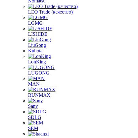
Komatsu
LEO Trade (качество)
LGMG
LISHIDE
LiuGong
Kubota
LonKing
LUGONG
MAN
RUNMAX
Sany
SDLG
SEM