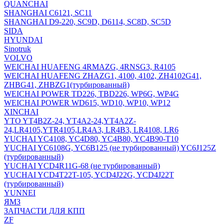
QUANCHAI
SHANGHAI C6121, SC11
SHANGHAI D9-220, SC9D, D6114, SC8D, SC5D
SIDA
HYUNDAI
Sinotruk
VOLVO
WEICHAI HUAFENG 4RMAZG, 4RNSG3, R4105
WEICHAI HUAFENG ZHAZG1, 4100, 4102, ZH4102G41,
ZHBG41, ZHBZG1(турбированный)
WEICHAI POWER TD226, TBD226, WP6G, WP4G
WEICHAI POWER WD615, WD10, WP10, WP12
XINCHAI
YTO YT4B2Z-24, YT4A2-24,YT4A2Z-
24,LR4105,YTR4105,LR4A3, LR4B3, LR4108, LR6
YUCHAI YC4108, YC4D80, YC4B80, YC4B90-T10
YUCHAI YC6108G, YC6B125 (не турбированный) YC6J125Z
(турбированный)
YUCHAI YCD4R11G-68 (не турбированный)
YUCHAI YCD4T22T-105, YCD4J22G, YCD4J22T
(турбированный)
YUNNEI
ЯМЗ
ЗАПЧАСТИ ДЛЯ КПП
ZF