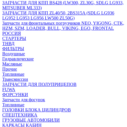
ЗАПЧАСТИ ДЛЯ КПП BS428 (LW300, ZL30G, SDLG LG933,
MITSUBER ML333)
ЗАПЧАСТИ ДЛЯ КПП ZL40/50, 2BS315A (SDLG LG936
LG952 LG953 LG956 LW500 ZL50G)
Запчасти для фронтальных погрузчиков NEO, YIGONG, CTK,
HZM, SZM, LOADER, BULL, VIKING, EGO, FRONTAL
РОССИЯ
СТАРТЕРЫ
ТНВД
ФИЛЬТРЫ
Воздушные
Гидравлические
Масляные
Прочие
Топливные
Трансмиссии
ЗАПЧАСТИ ДЛЯ ПОЛУПРИЦЕПОВ
FUWA
ФОРСУНКИ
Запчасти для фосунок
Топливные
ГОЛОВКИ БЛОКА ЦИЛИНДРОВ
СПЕЦТЕХНИКА
ГРУЗОВЫЕ АВТОМОБИЛИ
КАРКАСЫ КАБИН