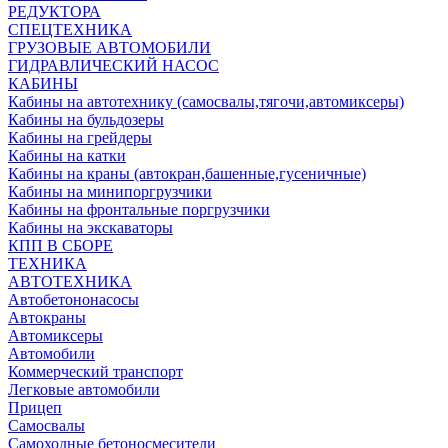
РЕДУКТОРА
СПЕЦТЕХНИКА
ГРУЗОВЫЕ АВТОМОБИЛИ
ГИДРАВЛИЧЕСКИЙ НАСОС
КАБИНЫ
Кабины на автотехнику (самосвалы,тягочи,автомиксеры)
Кабины на бульдозеры
Кабины на грейдеры
Кабины на катки
Кабины на краны (автокран,башенные,гусеничные)
Кабины на минипоргрузчики
Кабины на фронтальные поргрузчики
Кабины на экскаваторы
КПП В СБОРЕ
ТЕХНИКА
АВТОТЕХНИКА
Автобетононасосы
Автокраны
Автомиксеры
Автомобили
Коммерческий транспорт
Легковые автомобили
Прицеп
Самосвалы
Самоходные бетоносмесители