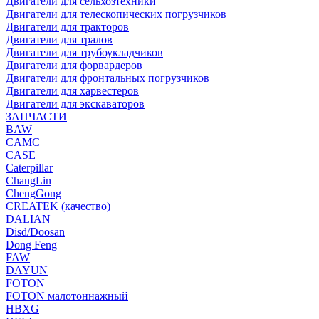
Двигатели для сельхозтехники
Двигатели для телескопических погрузчиков
Двигатели для тракторов
Двигатели для тралов
Двигатели для трубоукладчиков
Двигатели для форвардеров
Двигатели для фронтальных погрузчиков
Двигатели для харвестеров
Двигатели для экскаваторов
ЗАПЧАСТИ
BAW
CAMC
CASE
Caterpillar
ChangLin
ChengGong
CREATEK (качество)
DALIAN
Disd/Doosan
Dong Feng
FAW
DAYUN
FOTON
FOTON малотоннажный
HBXG