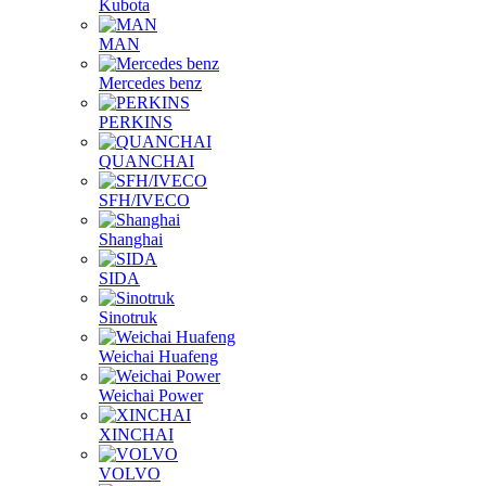
Kubota
MAN
Mercedes benz
PERKINS
QUANCHAI
SFH/IVECO
Shanghai
SIDA
Sinotruk
Weichai Huafeng
Weichai Power
XINCHAI
VOLVO