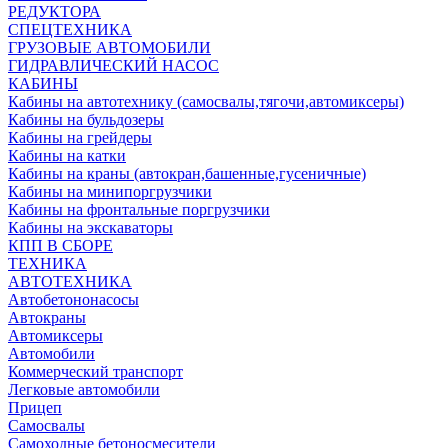
РЕДУКТОРА
СПЕЦТЕХНИКА
ГРУЗОВЫЕ АВТОМОБИЛИ
ГИДРАВЛИЧЕСКИЙ НАСОС
КАБИНЫ
Кабины на автотехнику (самосвалы,тягочи,автомиксеры)
Кабины на бульдозеры
Кабины на грейдеры
Кабины на катки
Кабины на краны (автокран,башенные,гусеничные)
Кабины на минипоргрузчики
Кабины на фронтальные поргрузчики
Кабины на экскаваторы
КПП В СБОРЕ
ТЕХНИКА
АВТОТЕХНИКА
Автобетононасосы
Автокраны
Автомиксеры
Автомобили
Коммерческий транспорт
Легковые автомобили
Прицеп
Самосвалы
Самоходные бетоносмесители