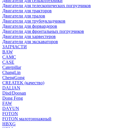
Двигатели для сельхозтехники
Двигатели для телескопических погрузчиков
Двигатели для тракторов
Двигатели для тралов
Двигатели для трубоукладчиков
Двигатели для форвардеров
Двигатели для фронтальных погрузчиков
Двигатели для харвестеров
Двигатели для экскаваторов
ЗАПЧАСТИ
BAW
CAMC
CASE
Caterpillar
ChangLin
ChengGong
CREATEK (качество)
DALIAN
Disd/Doosan
Dong Feng
FAW
DAYUN
FOTON
FOTON малотоннажный
HBXG