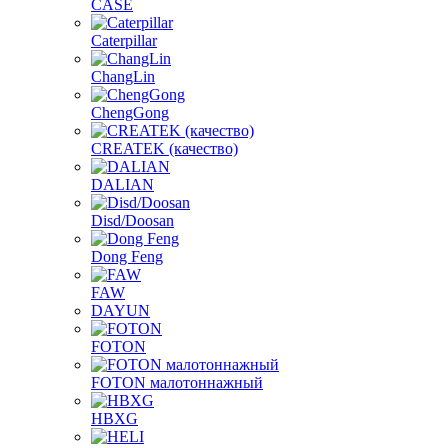
CASE
Caterpillar
ChangLin
ChengGong
CREATEK (качество)
DALIAN
Disd/Doosan
Dong Feng
FAW
DAYUN
FOTON
FOTON малотоннажный
HBXG