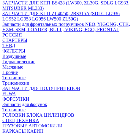
ЗАПЧАСТИ ДЛЯ КПП BS428 (LW300, ZL30G, SDLG LG933,
MITSUBER ML333)
ЗАПЧАСТИ ДЛЯ КПП ZL40/50, 2BS315A (SDLG LG936
LG952 LG953 LG956 LW500 ZL50G)
Запчасти для фронтальных погрузчиков NEO, YIGONG, CTK,
HZM, SZM, LOADER, BULL, VIKING, EGO, FRONTAL
РОССИЯ
СТАРТЕРЫ
ТНВД
ФИЛЬТРЫ
Воздушные
Гидравлические
Масляные
Прочие
Топливные
Трансмиссии
ЗАПЧАСТИ ДЛЯ ПОЛУПРИЦЕПОВ
FUWA
ФОРСУНКИ
Запчасти для фосунок
Топливные
ГОЛОВКИ БЛОКА ЦИЛИНДРОВ
СПЕЦТЕХНИКА
ГРУЗОВЫЕ АВТОМОБИЛИ
КАРКАСЫ КАБИН