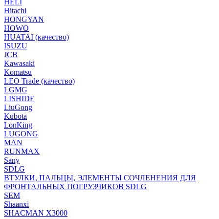
HELI
Hitachi
HONGYAN
HOWO
HUATAI (качество)
ISUZU
JCB
Kawasaki
Komatsu
LEO Trade (качество)
LGMG
LISHIDE
LiuGong
Kubota
LonKing
LUGONG
MAN
RUNMAX
Sany
SDLG
ВТУЛКИ, ПАЛЬЦЫ, ЭЛЕМЕНТЫ СОЧЛЕНЕНИЯ ДЛЯ
ФРОНТАЛЬНЫХ ПОГРУЗЧИКОВ SDLG
SEM
Shaanxi
SHACMAN X3000