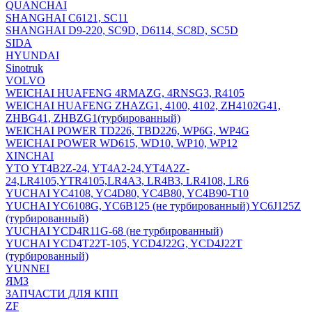
QUANCHAI
SHANGHAI C6121, SC11
SHANGHAI D9-220, SC9D, D6114, SC8D, SC5D
SIDA
HYUNDAI
Sinotruk
VOLVO
WEICHAI HUAFENG 4RMAZG, 4RNSG3, R4105
WEICHAI HUAFENG ZHAZG1, 4100, 4102, ZH4102G41,
ZHBG41, ZHBZG1(турбированный)
WEICHAI POWER TD226, TBD226, WP6G, WP4G
WEICHAI POWER WD615, WD10, WP10, WP12
XINCHAI
YTO YT4B2Z-24, YT4A2-24,YT4A2Z-
24,LR4105,YTR4105,LR4A3, LR4B3, LR4108, LR6
YUCHAI YC4108, YC4D80, YC4B80, YC4B90-T10
YUCHAI YC6108G, YC6B125 (не турбированный) YC6J125Z
(турбированный)
YUCHAI YCD4R11G-68 (не турбированный)
YUCHAI YCD4T22T-105, YCD4J22G, YCD4J22T
(турбированный)
YUNNEI
ЯМЗ
ЗАПЧАСТИ ДЛЯ КПП
ZF