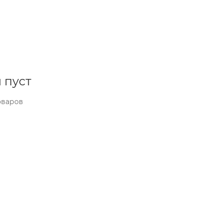
 пуст
оваров