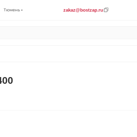
zakaz@bostzap.ru
Тюмень
400