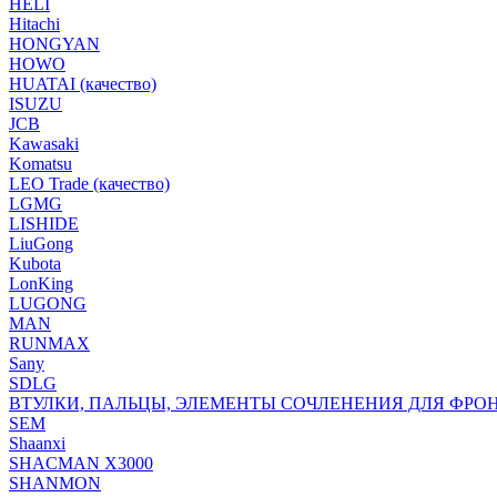
HELI
Hitachi
HONGYAN
HOWO
HUATAI (качество)
ISUZU
JCB
Kawasaki
Komatsu
LEO Trade (качество)
LGMG
LISHIDE
LiuGong
Kubota
LonKing
LUGONG
MAN
RUNMAX
Sany
SDLG
ВТУЛКИ, ПАЛЬЦЫ, ЭЛЕМЕНТЫ СОЧЛЕНЕНИЯ ДЛЯ ФРО
SEM
Shaanxi
SHACMAN X3000
SHANMON