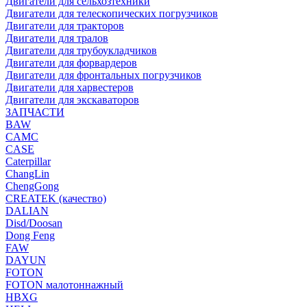
Двигатели для сельхозтехники
Двигатели для телескопических погрузчиков
Двигатели для тракторов
Двигатели для тралов
Двигатели для трубоукладчиков
Двигатели для форвардеров
Двигатели для фронтальных погрузчиков
Двигатели для харвестеров
Двигатели для экскаваторов
ЗАПЧАСТИ
BAW
CAMC
CASE
Caterpillar
ChangLin
ChengGong
CREATEK (качество)
DALIAN
Disd/Doosan
Dong Feng
FAW
DAYUN
FOTON
FOTON малотоннажный
HBXG