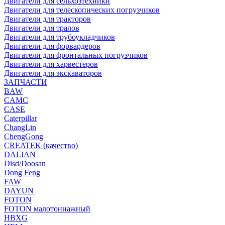
Двигатели для сельхозтехники
Двигатели для телескопических погрузчиков
Двигатели для тракторов
Двигатели для тралов
Двигатели для трубоукладчиков
Двигатели для форвардеров
Двигатели для фронтальных погрузчиков
Двигатели для харвестеров
Двигатели для экскаваторов
ЗАПЧАСТИ
BAW
CAMC
CASE
Caterpillar
ChangLin
ChengGong
CREATEK (качество)
DALIAN
Disd/Doosan
Dong Feng
FAW
DAYUN
FOTON
FOTON малотоннажный
HBXG