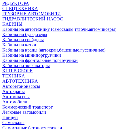
РЕДУКТОРА
СПЕЦТЕХНИКА
ГРУЗОВЫЕ АВТОМОБИЛИ
ГИДРАВЛИЧЕСКИЙ НАСОС
КАБИНЫ
Кабины на автотехнику (самосвалы,тягочи,автомиксеры)
Кабины на бульдозеры
Кабины на грейдеры
Кабины на катки
Кабины на краны (автокран,башенные,гусеничные)
Кабины на минипоргрузчики
Кабины на фронтальные поргрузчики
Кабины на экскаваторы
КПП В СБОРЕ
ТЕХНИКА
АВТОТЕХНИКА
Автобетононасосы
Автокраны
Автомиксеры
Автомобили
Коммерческий транспорт
Легковые автомобили
Прицеп
Самосвалы
Самоходные бетоносмесители