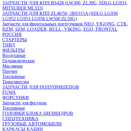
ЗАПЧАСТИ ДЛЯ КПП BS428 (LW300, ZL30G, SDLG LG933,
MITSUBER ML333)
ЗАПЧАСТИ ДЛЯ КПП ZL40/50, 2BS315A (SDLG LG936
LG952 LG953 LG956 LW500 ZL50G)
Запчасти для фронтальных погрузчиков NEO, YIGONG, CTK,
HZM, SZM, LOADER, BULL, VIKING, EGO, FRONTAL
РОССИЯ
СТАРТЕРЫ
ТНВД
ФИЛЬТРЫ
Воздушные
Гидравлические
Масляные
Прочие
Топливные
Трансмиссии
ЗАПЧАСТИ ДЛЯ ПОЛУПРИЦЕПОВ
FUWA
ФОРСУНКИ
Запчасти для фосунок
Топливные
ГОЛОВКИ БЛОКА ЦИЛИНДРОВ
СПЕЦТЕХНИКА
ГРУЗОВЫЕ АВТОМОБИЛИ
КАРКАСЫ КАБИН