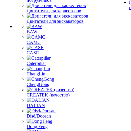
погрузчиков
Двигатели для харвестеров
Двигатели для экскаваторов
BAW
CAMC
CASE
Caterpillar
ChangLin
ChengGong
CREATEK (качество)
DALIAN
Disd/Doosan
Dong Feng