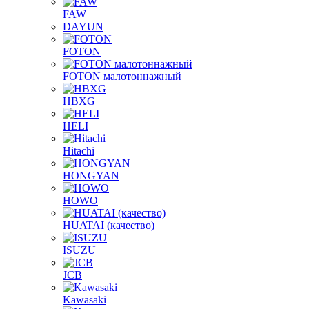
FAW
DAYUN
FOTON
FOTON малотоннажный
HBXG
HELI
Hitachi
HONGYAN
HOWO
HUATAI (качество)
ISUZU
JCB
Kawasaki