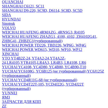
QUANCHAI
SHANGHAI C6121, SC11
SHANGHAI D9-220, SC9D, D6114, SC8D, SC5D
SIDA
HYUNDAI
Sinotruk
VOLVO
WEICHAI HUAFENG 4RMAZG, 4RNSG3, R4105
WEICHAI HUAFENG ZHAZG1, 4100, 4102, ZH4102G41,
ZHBG41, ZHBZG1(турбированный)
WEICHAI POWER TD226, TBD226, WP6G, WP4G
WEICHAI POWER WD615, WD10, WP10, WP12
XINCHAI
YTO YT4B2Z-24, YT4A2-24,YT4A2Z-
24,LR4105,YTR4105,LR4A3, LR4B3, LR4108, LR6
YUCHAI YC4108, YC4D80, YC4B80, YC4B90-T10
YUCHAI YC6108G, YC6B125 (не турбированный) YC6J125Z
(турбированный)
YUCHAI YCD4R11G-68 (не турбированный)
YUCHAI YCD4T22T-105, YCD4J22G, YCD4J22T
(турбированный)
YUNNEI
ЯМЗ
ЗАПЧАСТИ ДЛЯ КПП
ZF