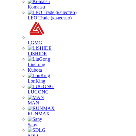
Komatsu
LEO Trade (качество)
LGMG
LISHIDE
LiuGong
Kubota
LonKing
LUGONG
MAN
RUNMAX
Sany
SDLG