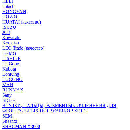
HELI
Hitachi
HONGYAN
HOWO
HUATAI (качество)
ISUZU
JCB
Kawasaki
Komatsu
LEO Trade (качество)
LGMG
LISHIDE
LiuGong
Kubota
LonKing
LUGONG
MAN
RUNMAX
Sany
SDLG
ВТУЛКИ, ПАЛЬЦЫ, ЭЛЕМЕНТЫ СОЧЛЕНЕНИЯ ДЛЯ
ФРОНТАЛЬНЫХ ПОГРУЗЧИКОВ SDLG
SEM
Shaanxi
SHACMAN X3000