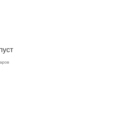
пуст
варов