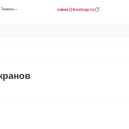
zakaz@bostzap.ru
Тюмень
кранов