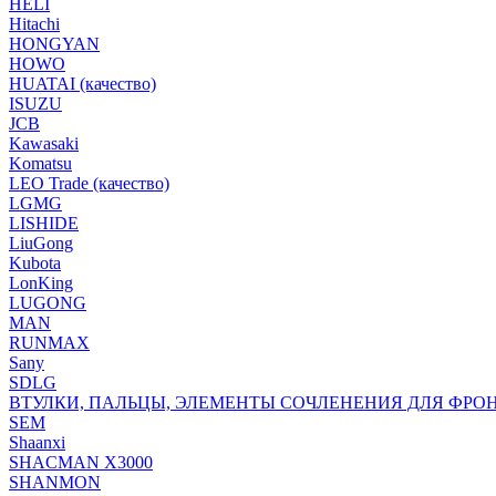
HELI
Hitachi
HONGYAN
HOWO
HUATAI (качество)
ISUZU
JCB
Kawasaki
Komatsu
LEO Trade (качество)
LGMG
LISHIDE
LiuGong
Kubota
LonKing
LUGONG
MAN
RUNMAX
Sany
SDLG
ВТУЛКИ, ПАЛЬЦЫ, ЭЛЕМЕНТЫ СОЧЛЕНЕНИЯ ДЛЯ ФРО
SEM
Shaanxi
SHACMAN X3000
SHANMON