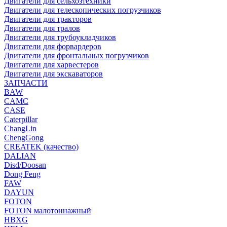
Двигатели для сельхозтехники
Двигатели для телескопических погрузчиков
Двигатели для тракторов
Двигатели для тралов
Двигатели для трубоукладчиков
Двигатели для форвардеров
Двигатели для фронтальных погрузчиков
Двигатели для харвестеров
Двигатели для экскаваторов
ЗАПЧАСТИ
BAW
CAMC
CASE
Caterpillar
ChangLin
ChengGong
CREATEK (качество)
DALIAN
Disd/Doosan
Dong Feng
FAW
DAYUN
FOTON
FOTON малотоннажный
HBXG