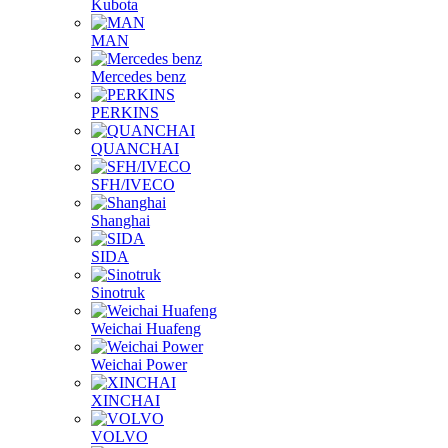
Kubota
MAN
Mercedes benz
PERKINS
QUANCHAI
SFH/IVECO
Shanghai
SIDA
Sinotruk
Weichai Huafeng
Weichai Power
XINCHAI
VOLVO