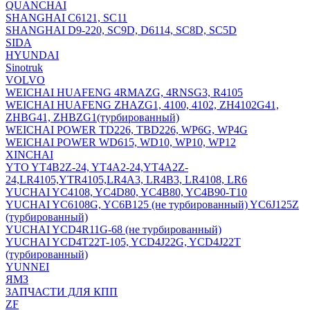
QUANCHAI
SHANGHAI C6121, SC11
SHANGHAI D9-220, SC9D, D6114, SC8D, SC5D
SIDA
HYUNDAI
Sinotruk
VOLVO
WEICHAI HUAFENG 4RMAZG, 4RNSG3, R4105
WEICHAI HUAFENG ZHAZG1, 4100, 4102, ZH4102G41,
ZHBG41, ZHBZG1(турбированный)
WEICHAI POWER TD226, TBD226, WP6G, WP4G
WEICHAI POWER WD615, WD10, WP10, WP12
XINCHAI
YTO YT4B2Z-24, YT4A2-24,YT4A2Z-
24,LR4105,YTR4105,LR4A3, LR4B3, LR4108, LR6
YUCHAI YC4108, YC4D80, YC4B80, YC4B90-T10
YUCHAI YC6108G, YC6B125 (не турбированный) YC6J125Z
(турбированный)
YUCHAI YCD4R11G-68 (не турбированный)
YUCHAI YCD4T22T-105, YCD4J22G, YCD4J22T
(турбированный)
YUNNEI
ЯМЗ
ЗАПЧАСТИ ДЛЯ КПП
ZF