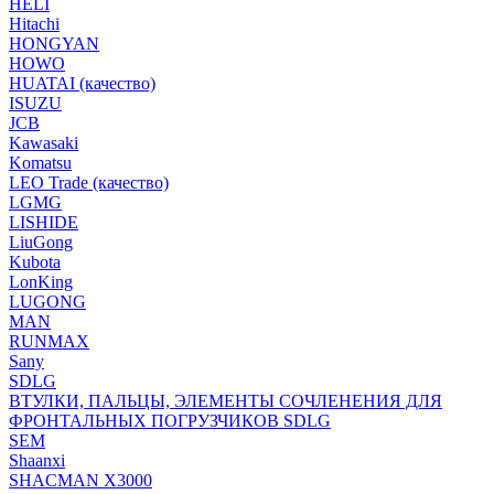
HELI
Hitachi
HONGYAN
HOWO
HUATAI (качество)
ISUZU
JCB
Kawasaki
Komatsu
LEO Trade (качество)
LGMG
LISHIDE
LiuGong
Kubota
LonKing
LUGONG
MAN
RUNMAX
Sany
SDLG
ВТУЛКИ, ПАЛЬЦЫ, ЭЛЕМЕНТЫ СОЧЛЕНЕНИЯ ДЛЯ
ФРОНТАЛЬНЫХ ПОГРУЗЧИКОВ SDLG
SEM
Shaanxi
SHACMAN X3000