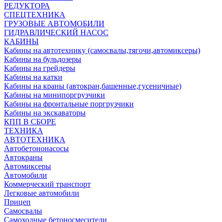
РЕДУКТОРА
СПЕЦТЕХНИКА
ГРУЗОВЫЕ АВТОМОБИЛИ
ГИДРАВЛИЧЕСКИЙ НАСОС
КАБИНЫ
Кабины на автотехнику (самосвалы,тягочи,автомиксеры)
Кабины на бульдозеры
Кабины на грейдеры
Кабины на катки
Кабины на краны (автокран,башенные,гусеничные)
Кабины на минипоргрузчики
Кабины на фронтальные поргрузчики
Кабины на экскаваторы
КПП В СБОРЕ
ТЕХНИКА
АВТОТЕХНИКА
Автобетононасосы
Автокраны
Автомиксеры
Автомобили
Коммерческий транспорт
Легковые автомобили
Прицеп
Самосвалы
Самоходные бетоносмесители