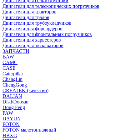
Двигатели для сельхозтехники
Двигатели для телескопических погрузчиков
Двигатели для тракторов
Двигатели для тралов
Двигатели для трубоукладчиков
Двигатели для форвардеров
Двигатели для фронтальных погрузчиков
Двигатели для харвестеров
Двигатели для экскаваторов
ЗАПЧАСТИ
BAW
CAMC
CASE
Caterpillar
ChangLin
ChengGong
CREATEK (качество)
DALIAN
Disd/Doosan
Dong Feng
FAW
DAYUN
FOTON
FOTON малотоннажный
HBXG