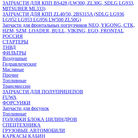
ЗАПЧАСТИ ДЛЯ КПП BS428 (LW300, ZL30G, SDLG LG933,
MITSUBER ML333)
ЗАПЧАСТИ ДЛЯ КПП ZL40/50, 2BS315A (SDLG LG936
LG952 LG953 LG956 LW500 ZL50G)
Запчасти для фронтальных погрузчиков NEO, YIGONG, CTK,
HZM, SZM, LOADER, BULL, VIKING, EGO, FRONTAL
РОССИЯ
СТАРТЕРЫ
ТНВД
ФИЛЬТРЫ
Воздушные
Гидравлические
Масляные
Прочие
Топливные
Трансмиссии
ЗАПЧАСТИ ДЛЯ ПОЛУПРИЦЕПОВ
FUWA
ФОРСУНКИ
Запчасти для фосунок
Топливные
ГОЛОВКИ БЛОКА ЦИЛИНДРОВ
СПЕЦТЕХНИКА
ГРУЗОВЫЕ АВТОМОБИЛИ
КАРКАСЫ КАБИН