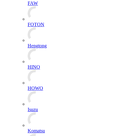
FAW
FOTON
Hengtong
HINO
HOWO
Isuzu
Komatsu