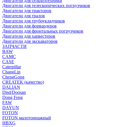
Двигатели для сельхозтехники
Двигатели для телескопических погрузчиков
Двигатели для тракторов
Двигатели для тралов
Двигатели для трубоукладчиков
Двигатели для форвардеров
Двигатели для фронтальных погрузчиков
Двигатели для харвестеров
Двигатели для экскаваторов
ЗАПЧАСТИ
BAW
CAMC
CASE
Caterpillar
ChangLin
ChengGong
CREATEK (качество)
DALIAN
Disd/Doosan
Dong Feng
FAW
DAYUN
FOTON
FOTON малотоннажный
HBXG