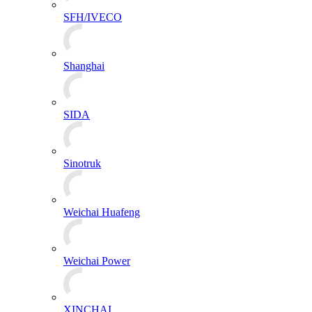
SFH/IVECO
Shanghai
SIDA
Sinotruk
Weichai Huafeng
Weichai Power
XINCHAI