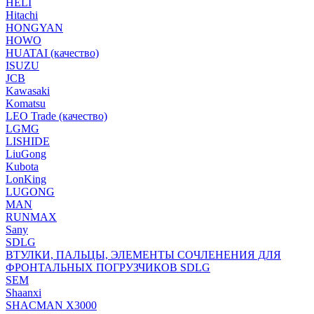
HELI
Hitachi
HONGYAN
HOWO
HUATAI (качество)
ISUZU
JCB
Kawasaki
Komatsu
LEO Trade (качество)
LGMG
LISHIDE
LiuGong
Kubota
LonKing
LUGONG
MAN
RUNMAX
Sany
SDLG
ВТУЛКИ, ПАЛЬЦЫ, ЭЛЕМЕНТЫ СОЧЛЕНЕНИЯ ДЛЯ
ФРОНТАЛЬНЫХ ПОГРУЗЧИКОВ SDLG
SEM
Shaanxi
SHACMAN X3000