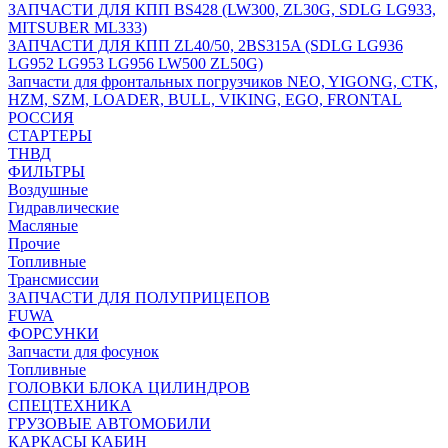
ЗАПЧАСТИ ДЛЯ КПП BS428 (LW300, ZL30G, SDLG LG933,
MITSUBER ML333)
ЗАПЧАСТИ ДЛЯ КПП ZL40/50, 2BS315A (SDLG LG936
LG952 LG953 LG956 LW500 ZL50G)
Запчасти для фронтальных погрузчиков NEO, YIGONG, CTK,
HZM, SZM, LOADER, BULL, VIKING, EGO, FRONTAL
РОССИЯ
СТАРТЕРЫ
ТНВД
ФИЛЬТРЫ
Воздушные
Гидравлические
Масляные
Прочие
Топливные
Трансмиссии
ЗАПЧАСТИ ДЛЯ ПОЛУПРИЦЕПОВ
FUWA
ФОРСУНКИ
Запчасти для фосунок
Топливные
ГОЛОВКИ БЛОКА ЦИЛИНДРОВ
СПЕЦТЕХНИКА
ГРУЗОВЫЕ АВТОМОБИЛИ
КАРКАСЫ КАБИН