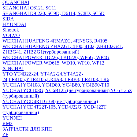
QUANCHAI
SHANGHAI C6121, SC11
SHANGHAI D9-220, SC9D, D6114, SC8D, SC5D
SIDA
HYUNDAI
Sinotruk
VOLVO
WEICHAI HUAFENG 4RMAZG, 4RNSG3, R4105
WEICHAI HUAFENG ZHAZG1, 4100, 4102, ZH4102G41,
ZHBG41, ZHBZG1(турбированный)
WEICHAI POWER TD226, TBD226, WP6G, WP4G
WEICHAI POWER WD615, WD10, WP10, WP12
XINCHAI
YTO YT4B2Z-24, YT4A2-24,YT4A2Z-
24,LR4105,YTR4105,LR4A3, LR4B3, LR4108, LR6
YUCHAI YC4108, YC4D80, YC4B80, YC4B90-T10
YUCHAI YC6108G, YC6B125 (не турбированный) YC6J125Z
(турбированный)
YUCHAI YCD4R11G-68 (не турбированный)
YUCHAI YCD4T22T-105, YCD4J22G, YCD4J22T
(турбированный)
YUNNEI
ЯМЗ
ЗАПЧАСТИ ДЛЯ КПП
ZF