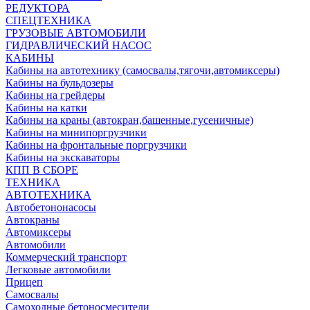
РЕДУКТОРА
СПЕЦТЕХНИКА
ГРУЗОВЫЕ АВТОМОБИЛИ
ГИДРАВЛИЧЕСКИЙ НАСОС
КАБИНЫ
Кабины на автотехнику (самосвалы,тягочи,автомиксеры)
Кабины на бульдозеры
Кабины на грейдеры
Кабины на катки
Кабины на краны (автокран,башенные,гусеничные)
Кабины на минипоргрузчики
Кабины на фронтальные поргрузчики
Кабины на экскаваторы
КПП В СБОРЕ
ТЕХНИКА
АВТОТЕХНИКА
Автобетононасосы
Автокраны
Автомиксеры
Автомобили
Коммерческий транспорт
Легковые автомобили
Прицеп
Самосвалы
Самоходные бетоносмесители