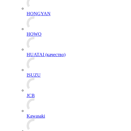
HONGYAN
HOWO
HUATAI (качество)
ISUZU
JCB
Kawasaki