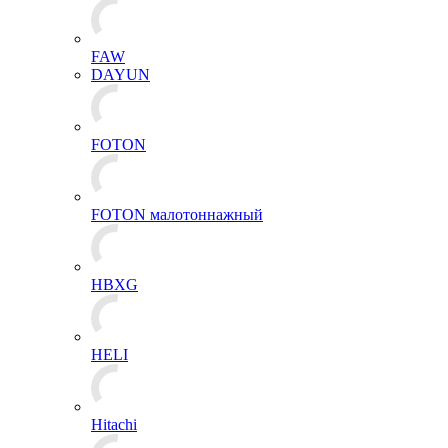
FAW
DAYUN
FOTON
FOTON малотоннажный
HBXG
HELI
Hitachi