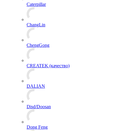
Caterpillar
ChangLin
ChengGong
CREATEK (качество)
DALIAN
Disd/Doosan
Dong Feng