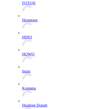
FOTON
Hengtong
HINO
HOWO
Isuzu
Komatsu
Huafeng Dongli