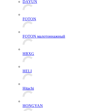
DAYUN
FOTON
FOTON малотоннажный
HBXG
HELI
Hitachi
HONGYAN