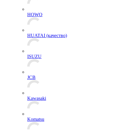
HOWO
HUATAI (качество)
ISUZU
JCB
Kawasaki
Komatsu