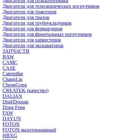
Двигатели для сельхозтехники
Двигатели для телескопических погрузчиков
Двигатели для тракторов
Двигатели для тралов
Двигатели для трубоукладчиков
Двигатели для форвардеров
Двигатели для фронтальных погрузчиков
Двигатели для харвестеров
Двигатели для экскаваторов
ЗАПЧАСТИ
BAW
CAMC
CASE
Caterpillar
ChangLin
ChengGong
CREATEK (качество)
DALIAN
Disd/Doosan
Dong Feng
FAW
DAYUN
FOTON
FOTON малотоннажный
HBXG