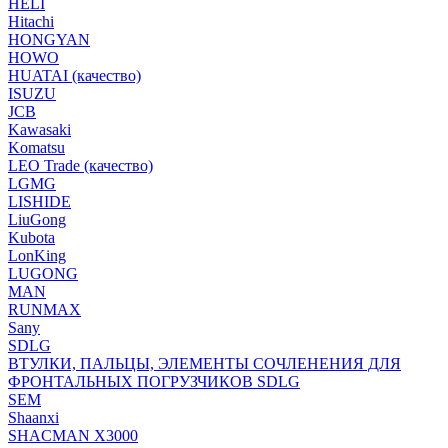
HELI
Hitachi
HONGYAN
HOWO
HUATAI (качество)
ISUZU
JCB
Kawasaki
Komatsu
LEO Trade (качество)
LGMG
LISHIDE
LiuGong
Kubota
LonKing
LUGONG
MAN
RUNMAX
Sany
SDLG
ВТУЛКИ, ПАЛЬЦЫ, ЭЛЕМЕНТЫ СОЧЛЕНЕНИЯ ДЛЯ
ФРОНТАЛЬНЫХ ПОГРУЗЧИКОВ SDLG
SEM
Shaanxi
SHACMAN X3000