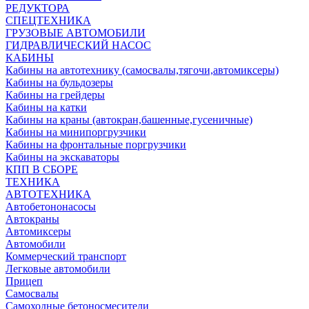
РЕДУКТОРА
СПЕЦТЕХНИКА
ГРУЗОВЫЕ АВТОМОБИЛИ
ГИДРАВЛИЧЕСКИЙ НАСОС
КАБИНЫ
Кабины на автотехнику (самосвалы,тягочи,автомиксеры)
Кабины на бульдозеры
Кабины на грейдеры
Кабины на катки
Кабины на краны (автокран,башенные,гусеничные)
Кабины на минипоргрузчики
Кабины на фронтальные поргрузчики
Кабины на экскаваторы
КПП В СБОРЕ
ТЕХНИКА
АВТОТЕХНИКА
Автобетононасосы
Автокраны
Автомиксеры
Автомобили
Коммерческий транспорт
Легковые автомобили
Прицеп
Самосвалы
Самоходные бетоносмесители