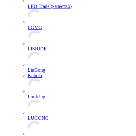
LEO Trade (качество)
LGMG
LISHIDE
LiuGong
Kubota
LonKing
LUGONG