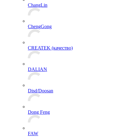
ChangLin
ChengGong
CREATEK (качество)
DALIAN
Disd/Doosan
Dong Feng
FAW