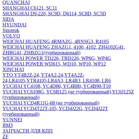
QUANCHAI
SHANGHAI C6121, SC11
SHANGHAI D9-220, SC9D, D6114, SC8D, SC5D
SIDA
HYUNDAI
Sinotruk
VOLVO
WEICHAI HUAFENG 4RMAZG, 4RNSG3, R4105
WEICHAI HUAFENG ZHAZG1, 4100, 4102, ZH4102G41,
ZHBG41, ZHBZG1(турбированный)
WEICHAI POWER TD226, TBD226, WP6G, WP4G
WEICHAI POWER WD615, WD10, WP10, WP12
XINCHAI
YTO YT4B2Z-24, YT4A2-24,YT4A2Z-
24,LR4105,YTR4105,LR4A3, LR4B3, LR4108, LR6
YUCHAI YC4108, YC4D80, YC4B80, YC4B90-T10
YUCHAI YC6108G, YC6B125 (не турбированный) YC6J125Z
(турбированный)
YUCHAI YCD4R11G-68 (не турбированный)
YUCHAI YCD4T22T-105, YCD4J22G, YCD4J22T
(турбированный)
YUNNEI
ЯМЗ
ЗАПЧАСТИ ДЛЯ КПП
ZF