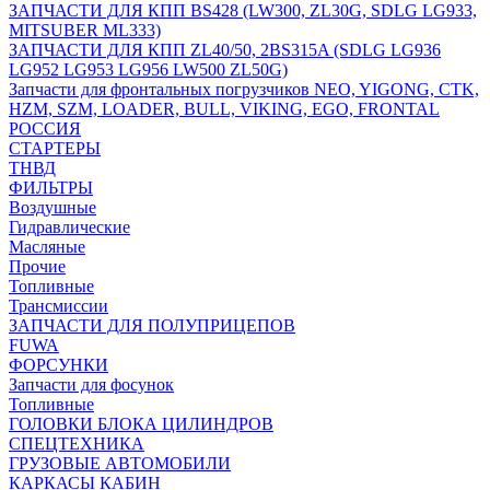
ЗАПЧАСТИ ДЛЯ КПП BS428 (LW300, ZL30G, SDLG LG933,
MITSUBER ML333)
ЗАПЧАСТИ ДЛЯ КПП ZL40/50, 2BS315A (SDLG LG936
LG952 LG953 LG956 LW500 ZL50G)
Запчасти для фронтальных погрузчиков NEO, YIGONG, CTK,
HZM, SZM, LOADER, BULL, VIKING, EGO, FRONTAL
РОССИЯ
СТАРТЕРЫ
ТНВД
ФИЛЬТРЫ
Воздушные
Гидравлические
Масляные
Прочие
Топливные
Трансмиссии
ЗАПЧАСТИ ДЛЯ ПОЛУПРИЦЕПОВ
FUWA
ФОРСУНКИ
Запчасти для фосунок
Топливные
ГОЛОВКИ БЛОКА ЦИЛИНДРОВ
СПЕЦТЕХНИКА
ГРУЗОВЫЕ АВТОМОБИЛИ
КАРКАСЫ КАБИН