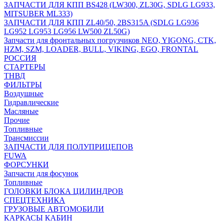
ЗАПЧАСТИ ДЛЯ КПП BS428 (LW300, ZL30G, SDLG LG933,
MITSUBER ML333)
ЗАПЧАСТИ ДЛЯ КПП ZL40/50, 2BS315A (SDLG LG936
LG952 LG953 LG956 LW500 ZL50G)
Запчасти для фронтальных погрузчиков NEO, YIGONG, CTK,
HZM, SZM, LOADER, BULL, VIKING, EGO, FRONTAL
РОССИЯ
СТАРТЕРЫ
ТНВД
ФИЛЬТРЫ
Воздушные
Гидравлические
Масляные
Прочие
Топливные
Трансмиссии
ЗАПЧАСТИ ДЛЯ ПОЛУПРИЦЕПОВ
FUWA
ФОРСУНКИ
Запчасти для фосунок
Топливные
ГОЛОВКИ БЛОКА ЦИЛИНДРОВ
СПЕЦТЕХНИКА
ГРУЗОВЫЕ АВТОМОБИЛИ
КАРКАСЫ КАБИН