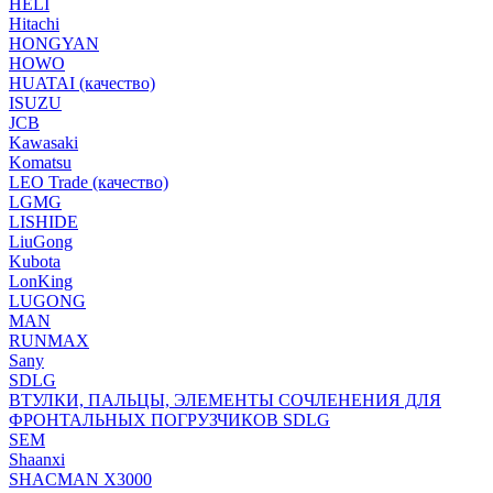
HELI
Hitachi
HONGYAN
HOWO
HUATAI (качество)
ISUZU
JCB
Kawasaki
Komatsu
LEO Trade (качество)
LGMG
LISHIDE
LiuGong
Kubota
LonKing
LUGONG
MAN
RUNMAX
Sany
SDLG
ВТУЛКИ, ПАЛЬЦЫ, ЭЛЕМЕНТЫ СОЧЛЕНЕНИЯ ДЛЯ
ФРОНТАЛЬНЫХ ПОГРУЗЧИКОВ SDLG
SEM
Shaanxi
SHACMAN X3000