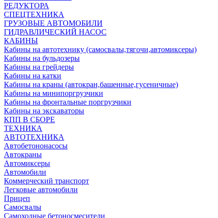
РЕДУКТОРА
СПЕЦТЕХНИКА
ГРУЗОВЫЕ АВТОМОБИЛИ
ГИДРАВЛИЧЕСКИЙ НАСОС
КАБИНЫ
Кабины на автотехнику (самосвалы,тягочи,автомиксеры)
Кабины на бульдозеры
Кабины на грейдеры
Кабины на катки
Кабины на краны (автокран,башенные,гусеничные)
Кабины на минипоргрузчики
Кабины на фронтальные поргрузчики
Кабины на экскаваторы
КПП В СБОРЕ
ТЕХНИКА
АВТОТЕХНИКА
Автобетононасосы
Автокраны
Автомиксеры
Автомобили
Коммерческий транспорт
Легковые автомобили
Прицеп
Самосвалы
Самоходные бетоносмесители