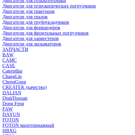
Двигатели для сельхозтехники
Двигатели для телескопических погрузчиков
Двигатели для тракторов
Двигатели для тралов
Двигатели для трубоукладчиков
Двигатели для форвардеров
Двигатели для фронтальных погрузчиков
Двигатели для харвестеров
Двигатели для экскаваторов
ЗАПЧАСТИ
BAW
CAMC
CASE
Caterpillar
ChangLin
ChengGong
CREATEK (качество)
DALIAN
Disd/Doosan
Dong Feng
FAW
DAYUN
FOTON
FOTON малотоннажный
HBXG