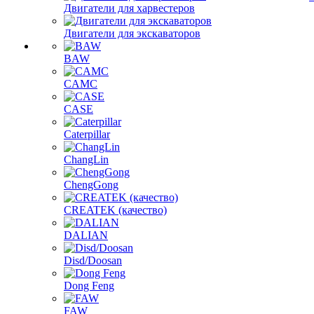
Двигатели для харвестеров
Двигатели для экскаваторов
BAW
CAMC
CASE
Caterpillar
ChangLin
ChengGong
CREATEK (качество)
DALIAN
Disd/Doosan
Dong Feng
FAW