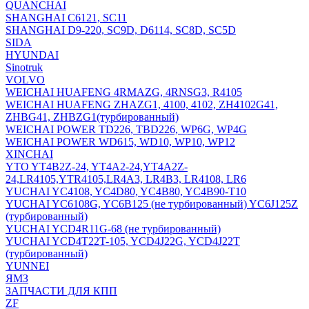
QUANCHAI
SHANGHAI C6121, SC11
SHANGHAI D9-220, SC9D, D6114, SC8D, SC5D
SIDA
HYUNDAI
Sinotruk
VOLVO
WEICHAI HUAFENG 4RMAZG, 4RNSG3, R4105
WEICHAI HUAFENG ZHAZG1, 4100, 4102, ZH4102G41,
ZHBG41, ZHBZG1(турбированный)
WEICHAI POWER TD226, TBD226, WP6G, WP4G
WEICHAI POWER WD615, WD10, WP10, WP12
XINCHAI
YTO YT4B2Z-24, YT4A2-24,YT4A2Z-
24,LR4105,YTR4105,LR4A3, LR4B3, LR4108, LR6
YUCHAI YC4108, YC4D80, YC4B80, YC4B90-T10
YUCHAI YC6108G, YC6B125 (не турбированный) YC6J125Z
(турбированный)
YUCHAI YCD4R11G-68 (не турбированный)
YUCHAI YCD4T22T-105, YCD4J22G, YCD4J22T
(турбированный)
YUNNEI
ЯМЗ
ЗАПЧАСТИ ДЛЯ КПП
ZF