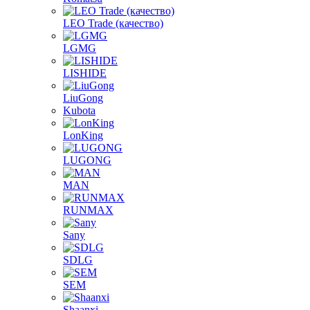
LEO Trade (качество)
LGMG
LISHIDE
LiuGong
Kubota
LonKing
LUGONG
MAN
RUNMAX
Sany
SDLG
SEM
Shaanxi