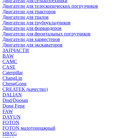
Двигатели для сельхозтехники
Двигатели для телескопических погрузчиков
Двигатели для тракторов
Двигатели для тралов
Двигатели для трубоукладчиков
Двигатели для форвардеров
Двигатели для фронтальных погрузчиков
Двигатели для харвестеров
Двигатели для экскаваторов
ЗАПЧАСТИ
BAW
CAMC
CASE
Caterpillar
ChangLin
ChengGong
CREATEK (качество)
DALIAN
Disd/Doosan
Dong Feng
FAW
DAYUN
FOTON
FOTON малотоннажный
HBXG