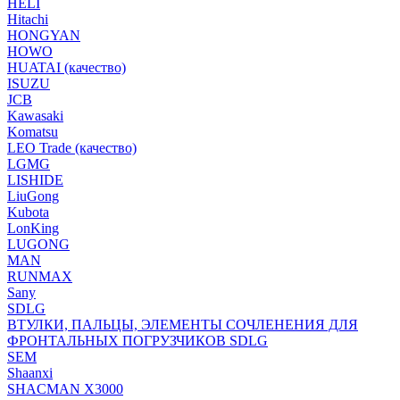
HELI
Hitachi
HONGYAN
HOWO
HUATAI (качество)
ISUZU
JCB
Kawasaki
Komatsu
LEO Trade (качество)
LGMG
LISHIDE
LiuGong
Kubota
LonKing
LUGONG
MAN
RUNMAX
Sany
SDLG
ВТУЛКИ, ПАЛЬЦЫ, ЭЛЕМЕНТЫ СОЧЛЕНЕНИЯ ДЛЯ
ФРОНТАЛЬНЫХ ПОГРУЗЧИКОВ SDLG
SEM
Shaanxi
SHACMAN X3000