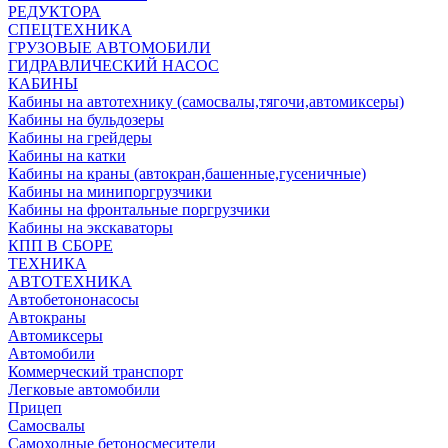
РЕДУКТОРА
СПЕЦТЕХНИКА
ГРУЗОВЫЕ АВТОМОБИЛИ
ГИДРАВЛИЧЕСКИЙ НАСОС
КАБИНЫ
Кабины на автотехнику (самосвалы,тягочи,автомиксеры)
Кабины на бульдозеры
Кабины на грейдеры
Кабины на катки
Кабины на краны (автокран,башенные,гусеничные)
Кабины на минипоргрузчики
Кабины на фронтальные поргрузчики
Кабины на экскаваторы
КПП В СБОРЕ
ТЕХНИКА
АВТОТЕХНИКА
Автобетононасосы
Автокраны
Автомиксеры
Автомобили
Коммерческий транспорт
Легковые автомобили
Прицеп
Самосвалы
Самоходные бетоносмесители