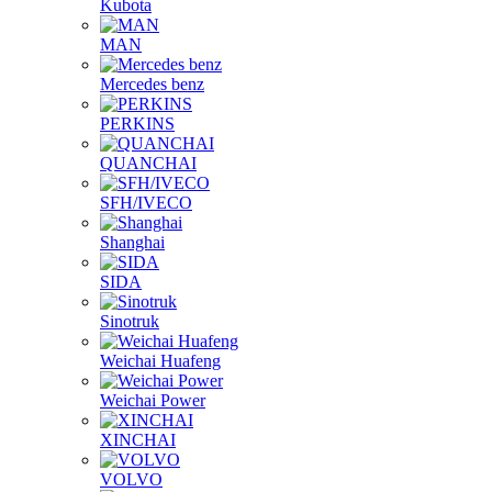
Kubota
MAN
Mercedes benz
PERKINS
QUANCHAI
SFH/IVECO
Shanghai
SIDA
Sinotruk
Weichai Huafeng
Weichai Power
XINCHAI
VOLVO