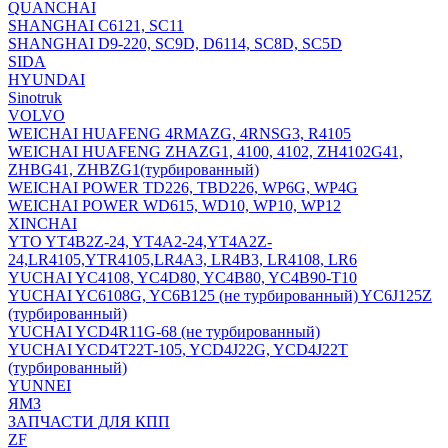
QUANCHAI
SHANGHAI C6121, SC11
SHANGHAI D9-220, SC9D, D6114, SC8D, SC5D
SIDA
HYUNDAI
Sinotruk
VOLVO
WEICHAI HUAFENG 4RMAZG, 4RNSG3, R4105
WEICHAI HUAFENG ZHAZG1, 4100, 4102, ZH4102G41,
ZHBG41, ZHBZG1(турбированный)
WEICHAI POWER TD226, TBD226, WP6G, WP4G
WEICHAI POWER WD615, WD10, WP10, WP12
XINCHAI
YTO YT4B2Z-24, YT4A2-24,YT4A2Z-
24,LR4105,YTR4105,LR4A3, LR4B3, LR4108, LR6
YUCHAI YC4108, YC4D80, YC4B80, YC4B90-T10
YUCHAI YC6108G, YC6B125 (не турбированный) YC6J125Z
(турбированный)
YUCHAI YCD4R11G-68 (не турбированный)
YUCHAI YCD4T22T-105, YCD4J22G, YCD4J22T
(турбированный)
YUNNEI
ЯМЗ
ЗАПЧАСТИ ДЛЯ КПП
ZF