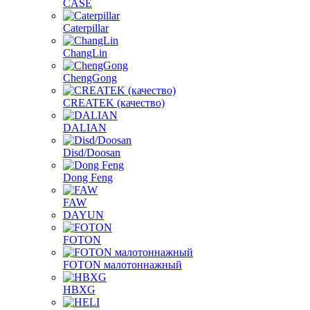
CASE
Caterpillar
ChangLin
ChengGong
CREATEK (качество)
DALIAN
Disd/Doosan
Dong Feng
FAW
DAYUN
FOTON
FOTON малотоннажный
HBXG