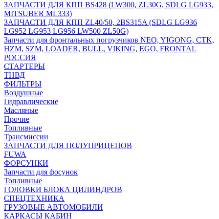
ЗАПЧАСТИ ДЛЯ КПП BS428 (LW300, ZL30G, SDLG LG933,
MITSUBER ML333)
ЗАПЧАСТИ ДЛЯ КПП ZL40/50, 2BS315A (SDLG LG936
LG952 LG953 LG956 LW500 ZL50G)
Запчасти для фронтальных погрузчиков NEO, YIGONG, CTK,
HZM, SZM, LOADER, BULL, VIKING, EGO, FRONTAL
РОССИЯ
СТАРТЕРЫ
ТНВД
ФИЛЬТРЫ
Воздушные
Гидравлические
Масляные
Прочие
Топливные
Трансмиссии
ЗАПЧАСТИ ДЛЯ ПОЛУПРИЦЕПОВ
FUWA
ФОРСУНКИ
Запчасти для фосунок
Топливные
ГОЛОВКИ БЛОКА ЦИЛИНДРОВ
СПЕЦТЕХНИКА
ГРУЗОВЫЕ АВТОМОБИЛИ
КАРКАСЫ КАБИН