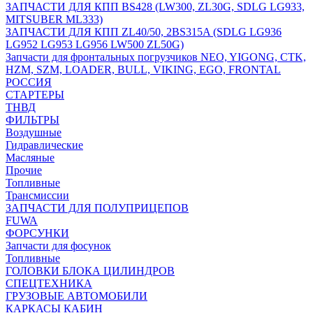
ЗАПЧАСТИ ДЛЯ КПП BS428 (LW300, ZL30G, SDLG LG933,
MITSUBER ML333)
ЗАПЧАСТИ ДЛЯ КПП ZL40/50, 2BS315A (SDLG LG936
LG952 LG953 LG956 LW500 ZL50G)
Запчасти для фронтальных погрузчиков NEO, YIGONG, CTK,
HZM, SZM, LOADER, BULL, VIKING, EGO, FRONTAL
РОССИЯ
СТАРТЕРЫ
ТНВД
ФИЛЬТРЫ
Воздушные
Гидравлические
Масляные
Прочие
Топливные
Трансмиссии
ЗАПЧАСТИ ДЛЯ ПОЛУПРИЦЕПОВ
FUWA
ФОРСУНКИ
Запчасти для фосунок
Топливные
ГОЛОВКИ БЛОКА ЦИЛИНДРОВ
СПЕЦТЕХНИКА
ГРУЗОВЫЕ АВТОМОБИЛИ
КАРКАСЫ КАБИН