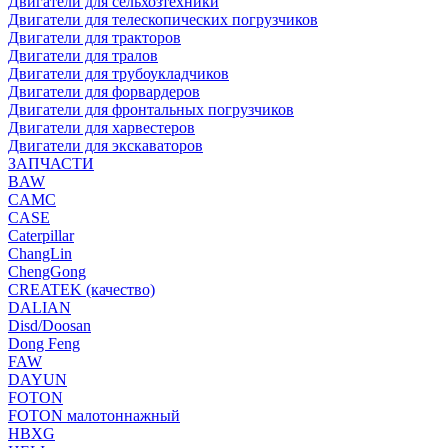
Двигатели для сельхозтехники
Двигатели для телескопических погрузчиков
Двигатели для тракторов
Двигатели для тралов
Двигатели для трубоукладчиков
Двигатели для форвардеров
Двигатели для фронтальных погрузчиков
Двигатели для харвестеров
Двигатели для экскаваторов
ЗАПЧАСТИ
BAW
CAMC
CASE
Caterpillar
ChangLin
ChengGong
CREATEK (качество)
DALIAN
Disd/Doosan
Dong Feng
FAW
DAYUN
FOTON
FOTON малотоннажный
HBXG