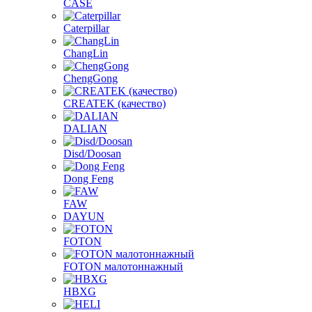
CASE
Caterpillar
ChangLin
ChengGong
CREATEK (качество)
DALIAN
Disd/Doosan
Dong Feng
FAW
DAYUN
FOTON
FOTON малотоннажный
HBXG