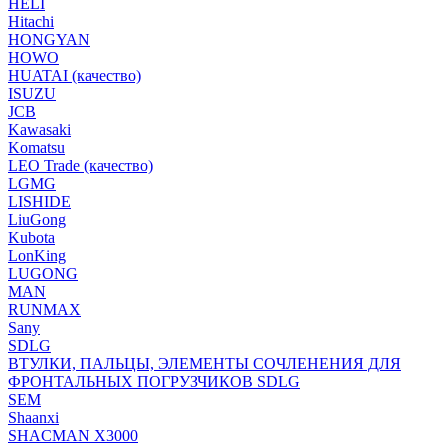
HELI
Hitachi
HONGYAN
HOWO
HUATAI (качество)
ISUZU
JCB
Kawasaki
Komatsu
LEO Trade (качество)
LGMG
LISHIDE
LiuGong
Kubota
LonKing
LUGONG
MAN
RUNMAX
Sany
SDLG
ВТУЛКИ, ПАЛЬЦЫ, ЭЛЕМЕНТЫ СОЧЛЕНЕНИЯ ДЛЯ
ФРОНТАЛЬНЫХ ПОГРУЗЧИКОВ SDLG
SEM
Shaanxi
SHACMAN X3000