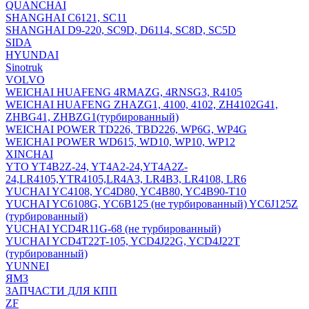
QUANCHAI
SHANGHAI C6121, SC11
SHANGHAI D9-220, SC9D, D6114, SC8D, SC5D
SIDA
HYUNDAI
Sinotruk
VOLVO
WEICHAI HUAFENG 4RMAZG, 4RNSG3, R4105
WEICHAI HUAFENG ZHAZG1, 4100, 4102, ZH4102G41,
ZHBG41, ZHBZG1(турбированный)
WEICHAI POWER TD226, TBD226, WP6G, WP4G
WEICHAI POWER WD615, WD10, WP10, WP12
XINCHAI
YTO YT4B2Z-24, YT4A2-24,YT4A2Z-
24,LR4105,YTR4105,LR4A3, LR4B3, LR4108, LR6
YUCHAI YC4108, YC4D80, YC4B80, YC4B90-T10
YUCHAI YC6108G, YC6B125 (не турбированный) YC6J125Z
(турбированный)
YUCHAI YCD4R11G-68 (не турбированный)
YUCHAI YCD4T22T-105, YCD4J22G, YCD4J22T
(турбированный)
YUNNEI
ЯМЗ
ЗАПЧАСТИ ДЛЯ КПП
ZF