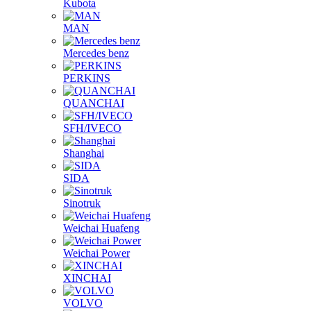
Kubota
MAN
Mercedes benz
PERKINS
QUANCHAI
SFH/IVECO
Shanghai
SIDA
Sinotruk
Weichai Huafeng
Weichai Power
XINCHAI
VOLVO