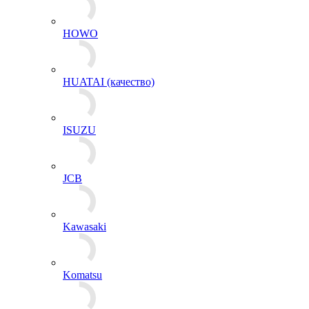
HOWO
HUATAI (качество)
ISUZU
JCB
Kawasaki
Komatsu