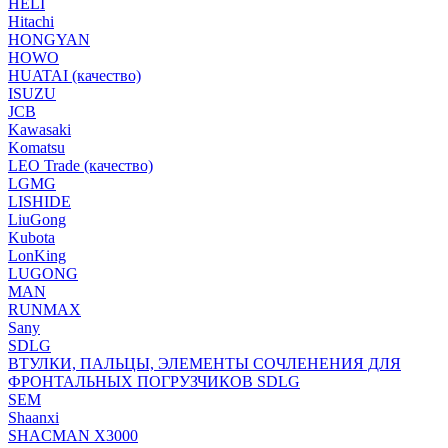
HELI
Hitachi
HONGYAN
HOWO
HUATAI (качество)
ISUZU
JCB
Kawasaki
Komatsu
LEO Trade (качество)
LGMG
LISHIDE
LiuGong
Kubota
LonKing
LUGONG
MAN
RUNMAX
Sany
SDLG
ВТУЛКИ, ПАЛЬЦЫ, ЭЛЕМЕНТЫ СОЧЛЕНЕНИЯ ДЛЯ
ФРОНТАЛЬНЫХ ПОГРУЗЧИКОВ SDLG
SEM
Shaanxi
SHACMAN X3000