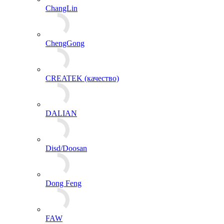
ChangLin
ChengGong
CREATEK (качество)
DALIAN
Disd/Doosan
Dong Feng
FAW