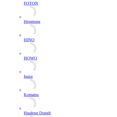
FOTON
Hengtong
HINO
HOWO
Isuzu
Komatsu
Huafeng Dongli