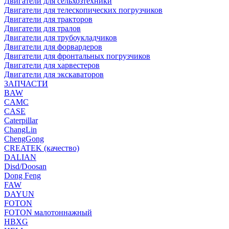
Двигатели для сельхозтехники
Двигатели для телескопических погрузчиков
Двигатели для тракторов
Двигатели для тралов
Двигатели для трубоукладчиков
Двигатели для форвардеров
Двигатели для фронтальных погрузчиков
Двигатели для харвестеров
Двигатели для экскаваторов
ЗАПЧАСТИ
BAW
CAMC
CASE
Caterpillar
ChangLin
ChengGong
CREATEK (качество)
DALIAN
Disd/Doosan
Dong Feng
FAW
DAYUN
FOTON
FOTON малотоннажный
HBXG