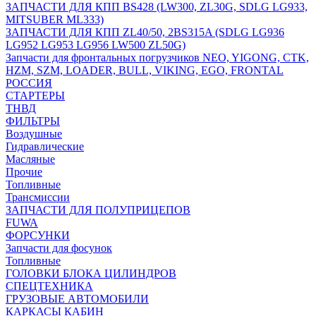
ЗАПЧАСТИ ДЛЯ КПП BS428 (LW300, ZL30G, SDLG LG933,
MITSUBER ML333)
ЗАПЧАСТИ ДЛЯ КПП ZL40/50, 2BS315A (SDLG LG936
LG952 LG953 LG956 LW500 ZL50G)
Запчасти для фронтальных погрузчиков NEO, YIGONG, CTK,
HZM, SZM, LOADER, BULL, VIKING, EGO, FRONTAL
РОССИЯ
СТАРТЕРЫ
ТНВД
ФИЛЬТРЫ
Воздушные
Гидравлические
Масляные
Прочие
Топливные
Трансмиссии
ЗАПЧАСТИ ДЛЯ ПОЛУПРИЦЕПОВ
FUWA
ФОРСУНКИ
Запчасти для фосунок
Топливные
ГОЛОВКИ БЛОКА ЦИЛИНДРОВ
СПЕЦТЕХНИКА
ГРУЗОВЫЕ АВТОМОБИЛИ
КАРКАСЫ КАБИН