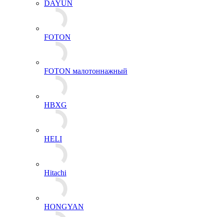
DAYUN
FOTON
FOTON малотоннажный
HBXG
HELI
Hitachi
HONGYAN