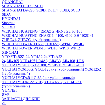
QUANCHAI
SHANGHAI C6121, SC11
SHANGHAI D9-220, SC9D, D6114, SC8D, SC5D
SIDA
HYUNDAI
Sinotruk
VOLVO
WEICHAI HUAFENG 4RMAZG, 4RNSG3, R4105
WEICHAI HUAFENG ZHAZG1, 4100, 4102, ZH4102G41,
ZHBG41, ZHBZG1(турбированный)
WEICHAI POWER TD226, TBD226, WP6G, WP4G
WEICHAI POWER WD615, WD10, WP10, WP12
XINCHAI
YTO YT4B2Z-24, YT4A2-24,YT4A2Z-
24,LR4105,YTR4105,LR4A3, LR4B3, LR4108, LR6
YUCHAI YC4108, YC4D80, YC4B80, YC4B90-T10
YUCHAI YC6108G, YC6B125 (не турбированный) YC6J125Z
(турбированный)
YUCHAI YCD4R11G-68 (не турбированный)
YUCHAI YCD4T22T-105, YCD4J22G, YCD4J22T
(турбированный)
YUNNEI
ЯМЗ
ЗАПЧАСТИ ДЛЯ КПП
ZF