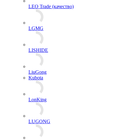
LEO Trade (качество)
LGMG
LISHIDE
LiuGong
Kubota
LonKing
LUGONG