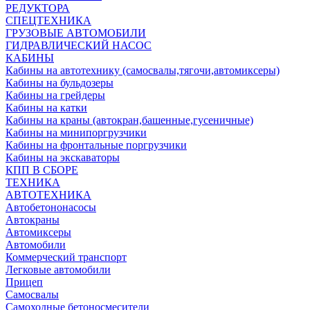
РЕДУКТОРА
СПЕЦТЕХНИКА
ГРУЗОВЫЕ АВТОМОБИЛИ
ГИДРАВЛИЧЕСКИЙ НАСОС
КАБИНЫ
Кабины на автотехнику (самосвалы,тягочи,автомиксеры)
Кабины на бульдозеры
Кабины на грейдеры
Кабины на катки
Кабины на краны (автокран,башенные,гусеничные)
Кабины на минипоргрузчики
Кабины на фронтальные поргрузчики
Кабины на экскаваторы
КПП В СБОРЕ
ТЕХНИКА
АВТОТЕХНИКА
Автобетононасосы
Автокраны
Автомиксеры
Автомобили
Коммерческий транспорт
Легковые автомобили
Прицеп
Самосвалы
Самоходные бетоносмесители