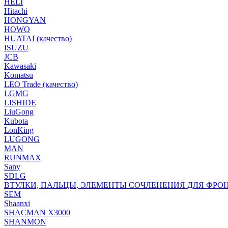
HELI
Hitachi
HONGYAN
HOWO
HUATAI (качество)
ISUZU
JCB
Kawasaki
Komatsu
LEO Trade (качество)
LGMG
LISHIDE
LiuGong
Kubota
LonKing
LUGONG
MAN
RUNMAX
Sany
SDLG
ВТУЛКИ, ПАЛЬЦЫ, ЭЛЕМЕНТЫ СОЧЛЕНЕНИЯ ДЛЯ ФРО
SEM
Shaanxi
SHACMAN X3000
SHANMON