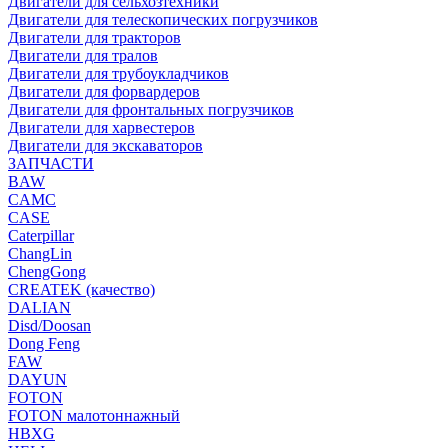
Двигатели для сельхозтехники
Двигатели для телескопических погрузчиков
Двигатели для тракторов
Двигатели для тралов
Двигатели для трубоукладчиков
Двигатели для форвардеров
Двигатели для фронтальных погрузчиков
Двигатели для харвестеров
Двигатели для экскаваторов
ЗАПЧАСТИ
BAW
CAMC
CASE
Caterpillar
ChangLin
ChengGong
CREATEK (качество)
DALIAN
Disd/Doosan
Dong Feng
FAW
DAYUN
FOTON
FOTON малотоннажный
HBXG