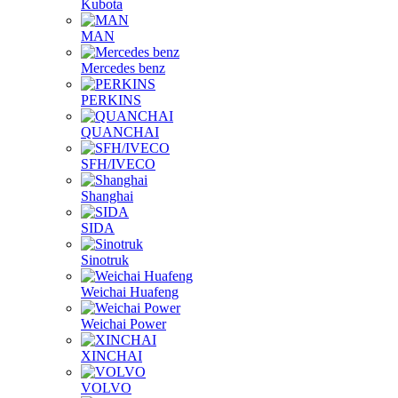
Kubota
MAN
Mercedes benz
PERKINS
QUANCHAI
SFH/IVECO
Shanghai
SIDA
Sinotruk
Weichai Huafeng
Weichai Power
XINCHAI
VOLVO