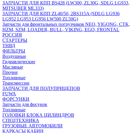
ЗАПЧАСТИ ДЛЯ КПП BS428 (LW300, ZL30G, SDLG LG933,
MITSUBER ML333)
ЗАПЧАСТИ ДЛЯ КПП ZL40/50, 2BS315A (SDLG LG936
LG952 LG953 LG956 LW500 ZL50G)
Запчасти для фронтальных погрузчиков NEO, YIGONG, CTK,
HZM, SZM, LOADER, BULL, VIKING, EGO, FRONTAL
РОССИЯ
СТАРТЕРЫ
ТНВД
ФИЛЬТРЫ
Воздушные
Гидравлические
Масляные
Прочие
Топливные
Трансмиссии
ЗАПЧАСТИ ДЛЯ ПОЛУПРИЦЕПОВ
FUWA
ФОРСУНКИ
Запчасти для фосунок
Топливные
ГОЛОВКИ БЛОКА ЦИЛИНДРОВ
СПЕЦТЕХНИКА
ГРУЗОВЫЕ АВТОМОБИЛИ
КАРКАСЫ КАБИН