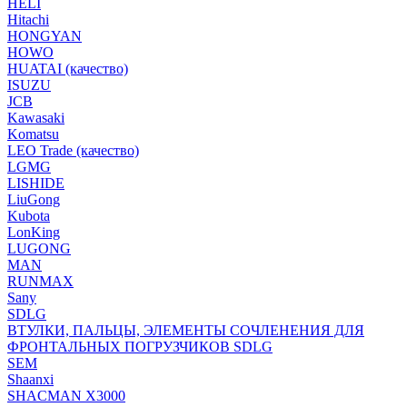
HELI
Hitachi
HONGYAN
HOWO
HUATAI (качество)
ISUZU
JCB
Kawasaki
Komatsu
LEO Trade (качество)
LGMG
LISHIDE
LiuGong
Kubota
LonKing
LUGONG
MAN
RUNMAX
Sany
SDLG
ВТУЛКИ, ПАЛЬЦЫ, ЭЛЕМЕНТЫ СОЧЛЕНЕНИЯ ДЛЯ
ФРОНТАЛЬНЫХ ПОГРУЗЧИКОВ SDLG
SEM
Shaanxi
SHACMAN X3000