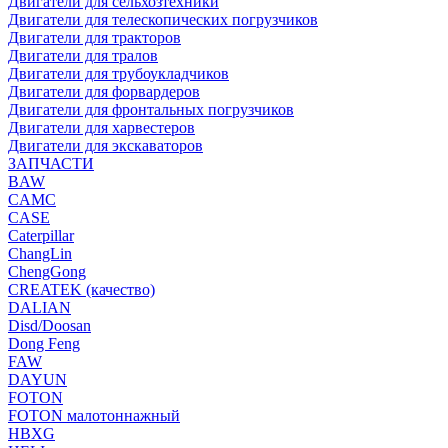
Двигатели для сельхозтехники
Двигатели для телескопических погрузчиков
Двигатели для тракторов
Двигатели для тралов
Двигатели для трубоукладчиков
Двигатели для форвардеров
Двигатели для фронтальных погрузчиков
Двигатели для харвестеров
Двигатели для экскаваторов
ЗАПЧАСТИ
BAW
CAMC
CASE
Caterpillar
ChangLin
ChengGong
CREATEK (качество)
DALIAN
Disd/Doosan
Dong Feng
FAW
DAYUN
FOTON
FOTON малотоннажный
HBXG