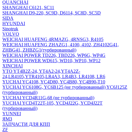
QUANCHAI
SHANGHAI C6121, SC11
SHANGHAI D9-220, SC9D, D6114, SC8D, SC5D
SIDA
HYUNDAI
Sinotruk
VOLVO
WEICHAI HUAFENG 4RMAZG, 4RNSG3, R4105
WEICHAI HUAFENG ZHAZG1, 4100, 4102, ZH4102G41,
ZHBG41, ZHBZG1(турбированный)
WEICHAI POWER TD226, TBD226, WP6G, WP4G
WEICHAI POWER WD615, WD10, WP10, WP12
XINCHAI
YTO YT4B2Z-24, YT4A2-24,YT4A2Z-
24,LR4105,YTR4105,LR4A3, LR4B3, LR4108, LR6
YUCHAI YC4108, YC4D80, YC4B80, YC4B90-T10
YUCHAI YC6108G, YC6B125 (не турбированный) YC6J125Z
(турбированный)
YUCHAI YCD4R11G-68 (не турбированный)
YUCHAI YCD4T22T-105, YCD4J22G, YCD4J22T
(турбированный)
YUNNEI
ЯМЗ
ЗАПЧАСТИ ДЛЯ КПП
ZF