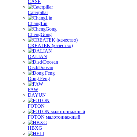
CASE
Caterpillar
ChangLin
ChengGong
CREATEK (качество)
DALIAN
Disd/Doosan
Dong Feng
FAW
DAYUN
FOTON
FOTON малотоннажный
HBXG