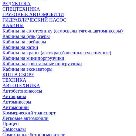
РЕДУКТОРА
СПЕЦТЕХНИКА
ГРУЗОВЫЕ АВТОМОБИЛИ
ГИДРАВЛИЧЕСКИЙ НАСОС
КАБИНЫ
Кабины на автотехнику (самосвалы,тягочи,автомиксеры)
Кабины на бульдозеры
Кабины на грейдеры
Кабины на катки
Кабины на краны (автокран,башенные,гусеничные)
Кабины на минипоргрузчики
Кабины на фронтальные поргрузчики
Кабины на экскаваторы
КПП В СБОРЕ
ТЕХНИКА
АВТОТЕХНИКА
Автобетононасосы
Автокраны
Автомиксеры
Автомобили
Коммерческий транспорт
Легковые автомобили
Прицеп
Самосвалы
Самоходные бетоносмесители