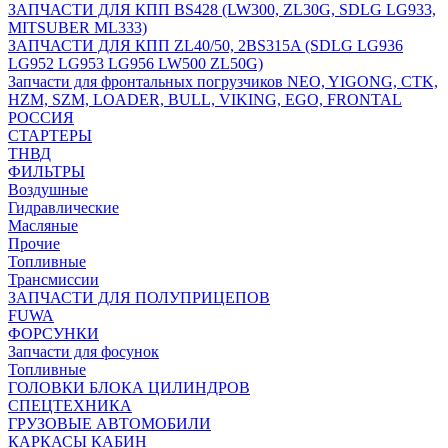
ЗАПЧАСТИ ДЛЯ КПП BS428 (LW300, ZL30G, SDLG LG933,
MITSUBER ML333)
ЗАПЧАСТИ ДЛЯ КПП ZL40/50, 2BS315A (SDLG LG936
LG952 LG953 LG956 LW500 ZL50G)
Запчасти для фронтальных погрузчиков NEO, YIGONG, CTK,
HZM, SZM, LOADER, BULL, VIKING, EGO, FRONTAL
РОССИЯ
СТАРТЕРЫ
ТНВД
ФИЛЬТРЫ
Воздушные
Гидравлические
Масляные
Прочие
Топливные
Трансмиссии
ЗАПЧАСТИ ДЛЯ ПОЛУПРИЦЕПОВ
FUWA
ФОРСУНКИ
Запчасти для фосунок
Топливные
ГОЛОВКИ БЛОКА ЦИЛИНДРОВ
СПЕЦТЕХНИКА
ГРУЗОВЫЕ АВТОМОБИЛИ
КАРКАСЫ КАБИН