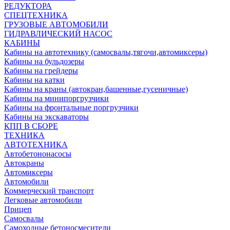
РЕДУКТОРА
СПЕЦТЕХНИКА
ГРУЗОВЫЕ АВТОМОБИЛИ
ГИДРАВЛИЧЕСКИЙ НАСОС
КАБИНЫ
Кабины на автотехнику (самосвалы,тягочи,автомиксеры)
Кабины на бульдозеры
Кабины на грейдеры
Кабины на катки
Кабины на краны (автокран,башенные,гусеничные)
Кабины на минипоргрузчики
Кабины на фронтальные поргрузчики
Кабины на экскаваторы
КПП В СБОРЕ
ТЕХНИКА
АВТОТЕХНИКА
Автобетононасосы
Автокраны
Автомиксеры
Автомобили
Коммерческий транспорт
Легковые автомобили
Прицеп
Самосвалы
Самоходные бетоносмесители