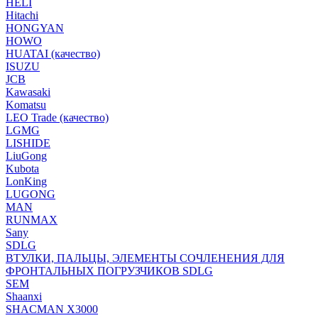
HELI
Hitachi
HONGYAN
HOWO
HUATAI (качество)
ISUZU
JCB
Kawasaki
Komatsu
LEO Trade (качество)
LGMG
LISHIDE
LiuGong
Kubota
LonKing
LUGONG
MAN
RUNMAX
Sany
SDLG
ВТУЛКИ, ПАЛЬЦЫ, ЭЛЕМЕНТЫ СОЧЛЕНЕНИЯ ДЛЯ
ФРОНТАЛЬНЫХ ПОГРУЗЧИКОВ SDLG
SEM
Shaanxi
SHACMAN X3000