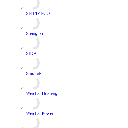
Weichai Power
XINCHAI
VOLVO
Yanmar
YTO
YUCHAI