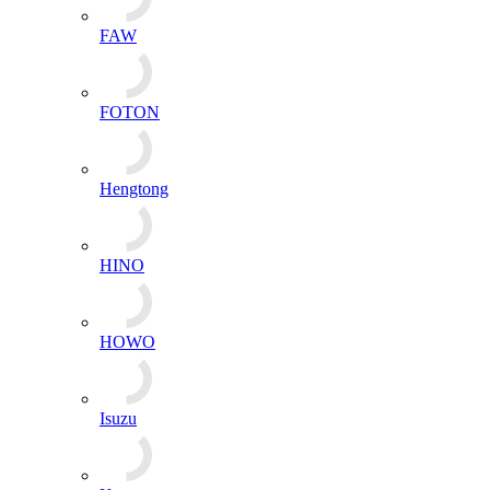
FOTON
Hengtong
HINO
HOWO
Isuzu
Komatsu
Huafeng Dongli
Kubota
MAN
Mercedes benz