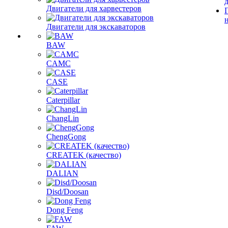
Двигатели для харвестеров
Двигатели для экскаваторов
BAW
CAMC
CASE
Caterpillar
ChangLin
ChengGong
CREATEK (качество)
DALIAN
Disd/Doosan
Dong Feng