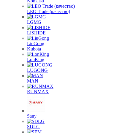
Komatsu
LEO Trade (качество)
LGMG
LISHIDE
LiuGong
Kubota
LonKing
LUGONG
MAN
RUNMAX
Sany
SDLG