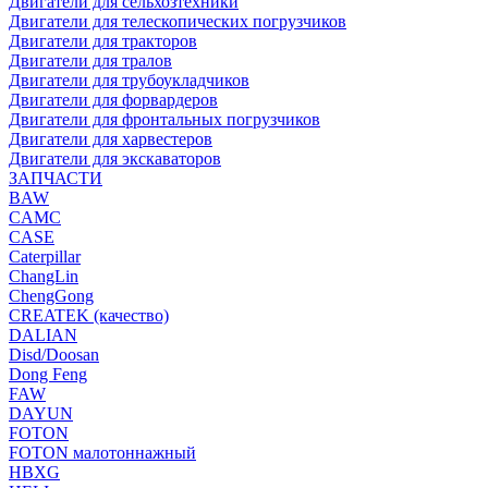
Двигатели для сельхозтехники
Двигатели для телескопических погрузчиков
Двигатели для тракторов
Двигатели для тралов
Двигатели для трубоукладчиков
Двигатели для форвардеров
Двигатели для фронтальных погрузчиков
Двигатели для харвестеров
Двигатели для экскаваторов
ЗАПЧАСТИ
BAW
CAMC
CASE
Caterpillar
ChangLin
ChengGong
CREATEK (качество)
DALIAN
Disd/Doosan
Dong Feng
FAW
DAYUN
FOTON
FOTON малотоннажный
HBXG