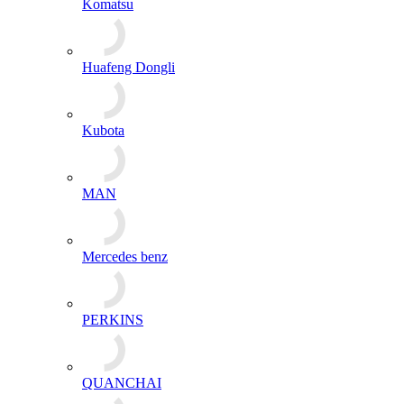
PERKINS
QUANCHAI
SFH/IVECO
Shanghai
SIDA
Sinotruk
Weichai Huafeng