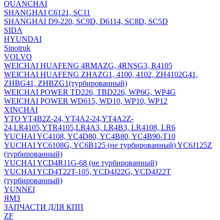
QUANCHAI
SHANGHAI C6121, SC11
SHANGHAI D9-220, SC9D, D6114, SC8D, SC5D
SIDA
HYUNDAI
Sinotruk
VOLVO
WEICHAI HUAFENG 4RMAZG, 4RNSG3, R4105
WEICHAI HUAFENG ZHAZG1, 4100, 4102, ZH4102G41,
ZHBG41, ZHBZG1(турбированный)
WEICHAI POWER TD226, TBD226, WP6G, WP4G
WEICHAI POWER WD615, WD10, WP10, WP12
XINCHAI
YTO YT4B2Z-24, YT4A2-24,YT4A2Z-
24,LR4105,YTR4105,LR4A3, LR4B3, LR4108, LR6
YUCHAI YC4108, YC4D80, YC4B80, YC4B90-T10
YUCHAI YC6108G, YC6B125 (не турбированный) YC6J125Z
(турбированный)
YUCHAI YCD4R11G-68 (не турбированный)
YUCHAI YCD4T22T-105, YCD4J22G, YCD4J22T
(турбированный)
YUNNEI
ЯМЗ
ЗАПЧАСТИ ДЛЯ КПП
ZF