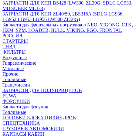
ЗАПЧАСТИ ДЛЯ КПП BS428 (LW300, ZL30G, SDLG LG933,
MITSUBER ML333)
ЗАПЧАСТИ ДЛЯ КПП ZL40/50, 2BS315A (SDLG LG936
LG952 LG953 LG956 LW500 ZL50G)
Запчасти для фронтальных погрузчиков NEO, YIGONG, CTK,
HZM, SZM, LOADER, BULL, VIKING, EGO, FRONTAL
РОССИЯ
СТАРТЕРЫ
ТНВД
ФИЛЬТРЫ
Воздушные
Гидравлические
Масляные
Прочие
Топливные
Трансмиссии
ЗАПЧАСТИ ДЛЯ ПОЛУПРИЦЕПОВ
FUWA
ФОРСУНКИ
Запчасти для фосунок
Топливные
ГОЛОВКИ БЛОКА ЦИЛИНДРОВ
СПЕЦТЕХНИКА
ГРУЗОВЫЕ АВТОМОБИЛИ
КАРКАСЫ КАБИН