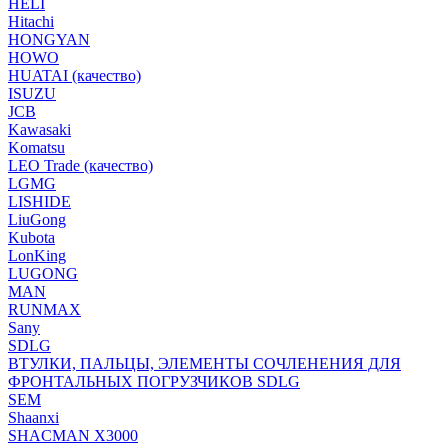
HELI
Hitachi
HONGYAN
HOWO
HUATAI (качество)
ISUZU
JCB
Kawasaki
Komatsu
LEO Trade (качество)
LGMG
LISHIDE
LiuGong
Kubota
LonKing
LUGONG
MAN
RUNMAX
Sany
SDLG
ВТУЛКИ, ПАЛЬЦЫ, ЭЛЕМЕНТЫ СОЧЛЕНЕНИЯ ДЛЯ
ФРОНТАЛЬНЫХ ПОГРУЗЧИКОВ SDLG
SEM
Shaanxi
SHACMAN X3000