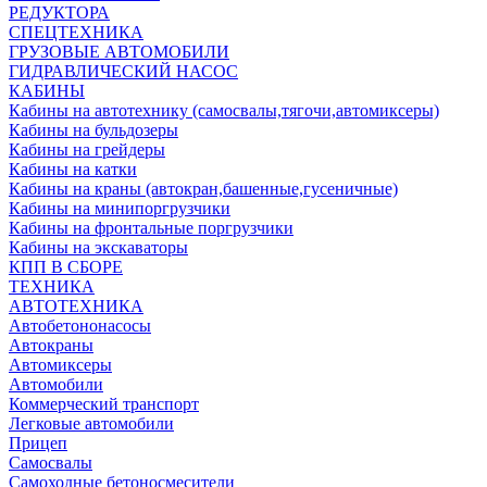
РЕДУКТОРА
СПЕЦТЕХНИКА
ГРУЗОВЫЕ АВТОМОБИЛИ
ГИДРАВЛИЧЕСКИЙ НАСОС
КАБИНЫ
Кабины на автотехнику (самосвалы,тягочи,автомиксеры)
Кабины на бульдозеры
Кабины на грейдеры
Кабины на катки
Кабины на краны (автокран,башенные,гусеничные)
Кабины на минипоргрузчики
Кабины на фронтальные поргрузчики
Кабины на экскаваторы
КПП В СБОРЕ
ТЕХНИКА
АВТОТЕХНИКА
Автобетононасосы
Автокраны
Автомиксеры
Автомобили
Коммерческий транспорт
Легковые автомобили
Прицеп
Самосвалы
Самоходные бетоносмесители