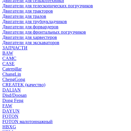
Двигатели для сельхозтехники
Двигатели для телескопических погрузчиков
Двигатели для тракторов
Двигатели для тралов
Двигатели для трубоукладчиков
Двигатели для форвардеров
Двигатели для фронтальных погрузчиков
Двигатели для харвестеров
Двигатели для экскаваторов
ЗАПЧАСТИ
BAW
CAMC
CASE
Caterpillar
ChangLin
ChengGong
CREATEK (качество)
DALIAN
Disd/Doosan
Dong Feng
FAW
DAYUN
FOTON
FOTON малотоннажный
HBXG