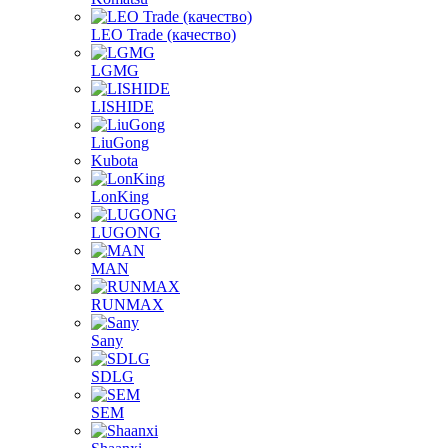
LEO Trade (качество)
LGMG
LISHIDE
LiuGong
Kubota
LonKing
LUGONG
MAN
RUNMAX
Sany
SDLG
SEM