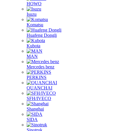
Komatsu
Huafeng Dongli
Kubota
MAN
Mercedes benz
PERKINS
QUANCHAI
SFH/IVECO
Shanghai
SIDA
Sinotruk
Weichai Huafeng