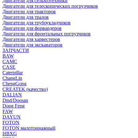
Двигатели для сельхозтехники
Двигатели для телескопических погрузчиков
Двигатели для тракторов
Двигатели для тралов
Двигатели для трубоукладчиков
Двигатели для форвардеров
Двигатели для фронтальных погрузчиков
Двигатели для харвестеров
Двигатели для экскаваторов
ЗАПЧАСТИ
BAW
CAMC
CASE
Caterpillar
ChangLin
ChengGong
CREATEK (качество)
DALIAN
Disd/Doosan
Dong Feng
FAW
DAYUN
FOTON
FOTON малотоннажный
HBXG