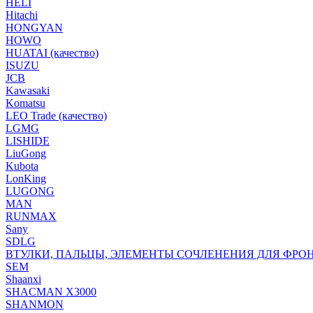
HELI
Hitachi
HONGYAN
HOWO
HUATAI (качество)
ISUZU
JCB
Kawasaki
Komatsu
LEO Trade (качество)
LGMG
LISHIDE
LiuGong
Kubota
LonKing
LUGONG
MAN
RUNMAX
Sany
SDLG
ВТУЛКИ, ПАЛЬЦЫ, ЭЛЕМЕНТЫ СОЧЛЕНЕНИЯ ДЛЯ ФРО
SEM
Shaanxi
SHACMAN X3000
SHANMON