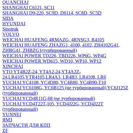
QUANCHAI
SHANGHAI C6121, SC11
SHANGHAI D9-220, SC9D, D6114, SC8D, SC5D
SIDA
HYUNDAI
Sinotruk
VOLVO
WEICHAI HUAFENG 4RMAZG, 4RNSG3, R4105
WEICHAI HUAFENG ZHAZG1, 4100, 4102, ZH4102G41,
ZHBG41, ZHBZG1(турбированный)
WEICHAI POWER TD226, TBD226, WP6G, WP4G
WEICHAI POWER WD615, WD10, WP10, WP12
XINCHAI
YTO YT4B2Z-24, YT4A2-24,YT4A2Z-
24,LR4105,YTR4105,LR4A3, LR4B3, LR4108, LR6
YUCHAI YC4108, YC4D80, YC4B80, YC4B90-T10
YUCHAI YC6108G, YC6B125 (не турбированный) YC6J125Z
(турбированный)
YUCHAI YCD4R11G-68 (не турбированный)
YUCHAI YCD4T22T-105, YCD4J22G, YCD4J22T
(турбированный)
YUNNEI
ЯМЗ
ЗАПЧАСТИ ДЛЯ КПП
ZF