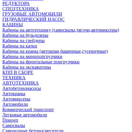
РЕДУКТОРА
СПЕЦТЕХНИКА
ГРУЗОВЫЕ АВТОМОБИЛИ
ГИДРАВЛИЧЕСКИЙ НАСОС
КАБИНЫ
Кабины на автотехнику (самосвалы,тягочи,автомиксеры)
Кабины на бульдозеры
Кабины на грейдеры
Кабины на катки
Кабины на краны (автокран,башенные,гусеничные)
Кабины на минипоргрузчики
Кабины на фронтальные поргрузчики
Кабины на экскаваторы
КПП В СБОРЕ
ТЕХНИКА
АВТОТЕХНИКА
Автобетононасосы
Автокраны
Автомиксеры
Автомобили
Коммерческий транспорт
Легковые автомобили
Прицеп
Самосвалы
Самоходные бетоносмесители