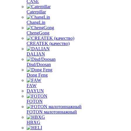
CASE
Caterpillar
ChangLin
ChengGong
CREATEK (качество)
DALIAN
Disd/Doosan
Dong Feng
FAW
DAYUN
FOTON
FOTON малотоннажный
HBXG