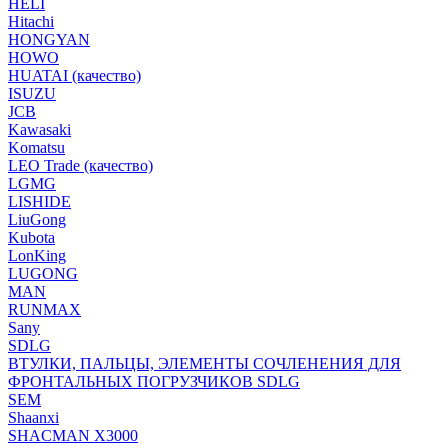
HELI
Hitachi
HONGYAN
HOWO
HUATAI (качество)
ISUZU
JCB
Kawasaki
Komatsu
LEO Trade (качество)
LGMG
LISHIDE
LiuGong
Kubota
LonKing
LUGONG
MAN
RUNMAX
Sany
SDLG
ВТУЛКИ, ПАЛЬЦЫ, ЭЛЕМЕНТЫ СОЧЛЕНЕНИЯ ДЛЯ
ФРОНТАЛЬНЫХ ПОГРУЗЧИКОВ SDLG
SEM
Shaanxi
SHACMAN X3000