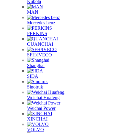
Kubota
MAN
Mercedes benz
PERKINS
QUANCHAI
SFH/IVECO
Shanghai
SIDA
Sinotruk
Weichai Huafeng
Weichai Power
XINCHAI
VOLVO