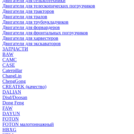
Двигатели для сельхозтехники
Двигатели для телескопических погрузчиков
Двигатели для тракторов
Двигатели для тралов
Двигатели для трубоукладчиков
Двигатели для форвардеров
Двигатели для фронтальных погрузчиков
Двигатели для харвестеров
Двигатели для экскаваторов
ЗАПЧАСТИ
BAW
CAMC
CASE
Caterpillar
ChangLin
ChengGong
CREATEK (качество)
DALIAN
Disd/Doosan
Dong Feng
FAW
DAYUN
FOTON
FOTON малотоннажный
HBXG