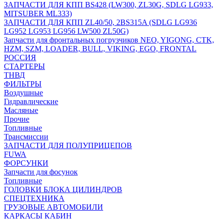
ЗАПЧАСТИ ДЛЯ КПП BS428 (LW300, ZL30G, SDLG LG933,
MITSUBER ML333)
ЗАПЧАСТИ ДЛЯ КПП ZL40/50, 2BS315A (SDLG LG936
LG952 LG953 LG956 LW500 ZL50G)
Запчасти для фронтальных погрузчиков NEO, YIGONG, CTK,
HZM, SZM, LOADER, BULL, VIKING, EGO, FRONTAL
РОССИЯ
СТАРТЕРЫ
ТНВД
ФИЛЬТРЫ
Воздушные
Гидравлические
Масляные
Прочие
Топливные
Трансмиссии
ЗАПЧАСТИ ДЛЯ ПОЛУПРИЦЕПОВ
FUWA
ФОРСУНКИ
Запчасти для фосунок
Топливные
ГОЛОВКИ БЛОКА ЦИЛИНДРОВ
СПЕЦТЕХНИКА
ГРУЗОВЫЕ АВТОМОБИЛИ
КАРКАСЫ КАБИН