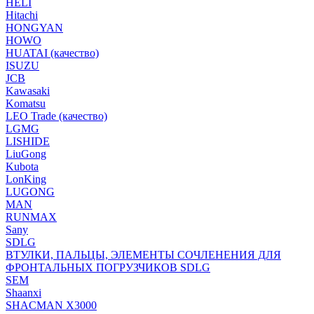
HELI
Hitachi
HONGYAN
HOWO
HUATAI (качество)
ISUZU
JCB
Kawasaki
Komatsu
LEO Trade (качество)
LGMG
LISHIDE
LiuGong
Kubota
LonKing
LUGONG
MAN
RUNMAX
Sany
SDLG
ВТУЛКИ, ПАЛЬЦЫ, ЭЛЕМЕНТЫ СОЧЛЕНЕНИЯ ДЛЯ
ФРОНТАЛЬНЫХ ПОГРУЗЧИКОВ SDLG
SEM
Shaanxi
SHACMAN X3000