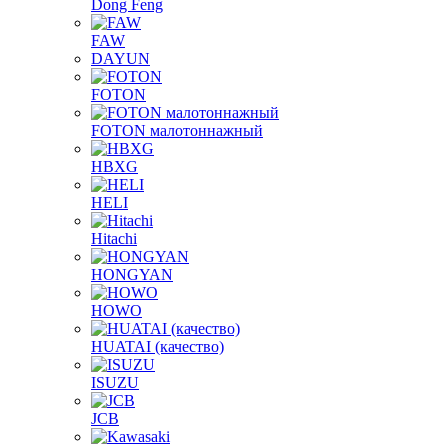
Dong Feng
FAW
DAYUN
FOTON
FOTON малотоннажный
HBXG
HELI
Hitachi
HONGYAN
HOWO
HUATAI (качество)
ISUZU
JCB