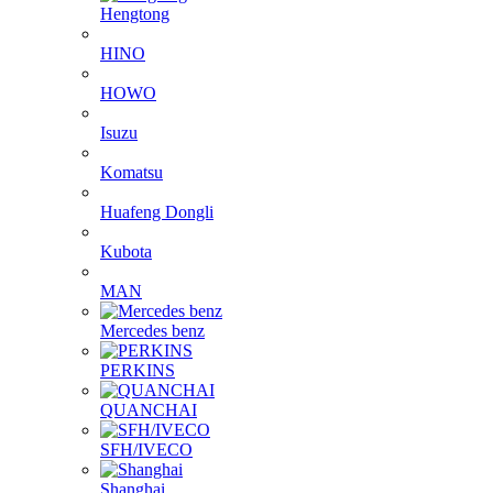
FOTON
Hengtong
HINO
HOWO
Isuzu
Komatsu
Huafeng Dongli
Kubota
MAN
Mercedes benz
PERKINS
QUANCHAI
SFH/IVECO