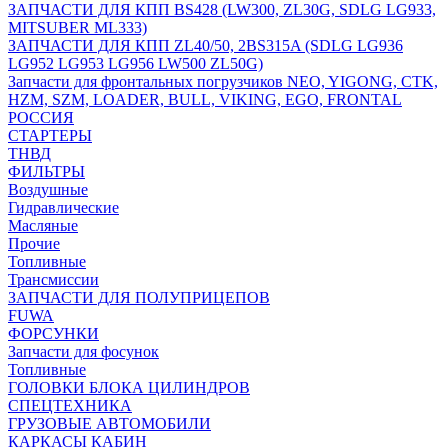
ЗАПЧАСТИ ДЛЯ КПП BS428 (LW300, ZL30G, SDLG LG933,
MITSUBER ML333)
ЗАПЧАСТИ ДЛЯ КПП ZL40/50, 2BS315A (SDLG LG936
LG952 LG953 LG956 LW500 ZL50G)
Запчасти для фронтальных погрузчиков NEO, YIGONG, CTK,
HZM, SZM, LOADER, BULL, VIKING, EGO, FRONTAL
РОССИЯ
СТАРТЕРЫ
ТНВД
ФИЛЬТРЫ
Воздушные
Гидравлические
Масляные
Прочие
Топливные
Трансмиссии
ЗАПЧАСТИ ДЛЯ ПОЛУПРИЦЕПОВ
FUWA
ФОРСУНКИ
Запчасти для фосунок
Топливные
ГОЛОВКИ БЛОКА ЦИЛИНДРОВ
СПЕЦТЕХНИКА
ГРУЗОВЫЕ АВТОМОБИЛИ
КАРКАСЫ КАБИН