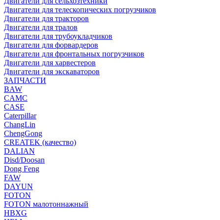
Двигатели для сельхозтехники
Двигатели для телескопических погрузчиков
Двигатели для тракторов
Двигатели для тралов
Двигатели для трубоукладчиков
Двигатели для форвардеров
Двигатели для фронтальных погрузчиков
Двигатели для харвестеров
Двигатели для экскаваторов
ЗАПЧАСТИ
BAW
CAMC
CASE
Caterpillar
ChangLin
ChengGong
CREATEK (качество)
DALIAN
Disd/Doosan
Dong Feng
FAW
DAYUN
FOTON
FOTON малотоннажный
HBXG