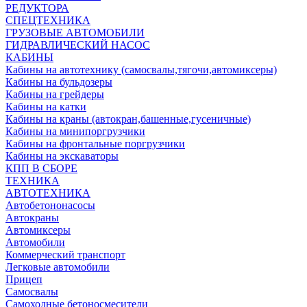
РЕДУКТОРА
СПЕЦТЕХНИКА
ГРУЗОВЫЕ АВТОМОБИЛИ
ГИДРАВЛИЧЕСКИЙ НАСОС
КАБИНЫ
Кабины на автотехнику (самосвалы,тягочи,автомиксеры)
Кабины на бульдозеры
Кабины на грейдеры
Кабины на катки
Кабины на краны (автокран,башенные,гусеничные)
Кабины на минипоргрузчики
Кабины на фронтальные поргрузчики
Кабины на экскаваторы
КПП В СБОРЕ
ТЕХНИКА
АВТОТЕХНИКА
Автобетононасосы
Автокраны
Автомиксеры
Автомобили
Коммерческий транспорт
Легковые автомобили
Прицеп
Самосвалы
Самоходные бетоносмесители