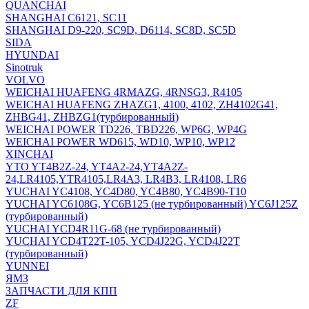
QUANCHAI
SHANGHAI C6121, SC11
SHANGHAI D9-220, SC9D, D6114, SC8D, SC5D
SIDA
HYUNDAI
Sinotruk
VOLVO
WEICHAI HUAFENG 4RMAZG, 4RNSG3, R4105
WEICHAI HUAFENG ZHAZG1, 4100, 4102, ZH4102G41,
ZHBG41, ZHBZG1(турбированный)
WEICHAI POWER TD226, TBD226, WP6G, WP4G
WEICHAI POWER WD615, WD10, WP10, WP12
XINCHAI
YTO YT4B2Z-24, YT4A2-24,YT4A2Z-
24,LR4105,YTR4105,LR4A3, LR4B3, LR4108, LR6
YUCHAI YC4108, YC4D80, YC4B80, YC4B90-T10
YUCHAI YC6108G, YC6B125 (не турбированный) YC6J125Z
(турбированный)
YUCHAI YCD4R11G-68 (не турбированный)
YUCHAI YCD4T22T-105, YCD4J22G, YCD4J22T
(турбированный)
YUNNEI
ЯМЗ
ЗАПЧАСТИ ДЛЯ КПП
ZF