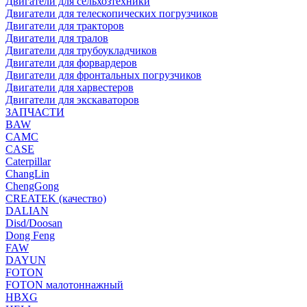
Двигатели для сельхозтехники
Двигатели для телескопических погрузчиков
Двигатели для тракторов
Двигатели для тралов
Двигатели для трубоукладчиков
Двигатели для форвардеров
Двигатели для фронтальных погрузчиков
Двигатели для харвестеров
Двигатели для экскаваторов
ЗАПЧАСТИ
BAW
CAMC
CASE
Caterpillar
ChangLin
ChengGong
CREATEK (качество)
DALIAN
Disd/Doosan
Dong Feng
FAW
DAYUN
FOTON
FOTON малотоннажный
HBXG