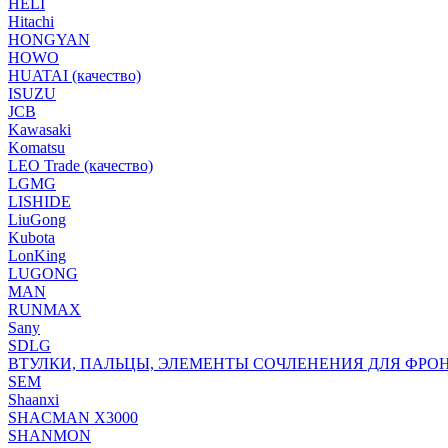
HELI
Hitachi
HONGYAN
HOWO
HUATAI (качество)
ISUZU
JCB
Kawasaki
Komatsu
LEO Trade (качество)
LGMG
LISHIDE
LiuGong
Kubota
LonKing
LUGONG
MAN
RUNMAX
Sany
SDLG
ВТУЛКИ, ПАЛЬЦЫ, ЭЛЕМЕНТЫ СОЧЛЕНЕНИЯ ДЛЯ ФРО
SEM
Shaanxi
SHACMAN X3000
SHANMON