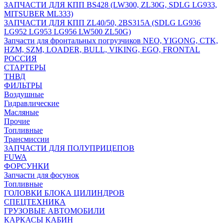
ЗАПЧАСТИ ДЛЯ КПП BS428 (LW300, ZL30G, SDLG LG933,
MITSUBER ML333)
ЗАПЧАСТИ ДЛЯ КПП ZL40/50, 2BS315A (SDLG LG936
LG952 LG953 LG956 LW500 ZL50G)
Запчасти для фронтальных погрузчиков NEO, YIGONG, CTK,
HZM, SZM, LOADER, BULL, VIKING, EGO, FRONTAL
РОССИЯ
СТАРТЕРЫ
ТНВД
ФИЛЬТРЫ
Воздушные
Гидравлические
Масляные
Прочие
Топливные
Трансмиссии
ЗАПЧАСТИ ДЛЯ ПОЛУПРИЦЕПОВ
FUWA
ФОРСУНКИ
Запчасти для фосунок
Топливные
ГОЛОВКИ БЛОКА ЦИЛИНДРОВ
СПЕЦТЕХНИКА
ГРУЗОВЫЕ АВТОМОБИЛИ
КАРКАСЫ КАБИН