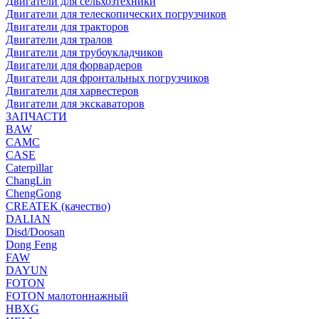
Двигатели для сельхозтехники
Двигатели для телескопических погрузчиков
Двигатели для тракторов
Двигатели для тралов
Двигатели для трубоукладчиков
Двигатели для форвардеров
Двигатели для фронтальных погрузчиков
Двигатели для харвестеров
Двигатели для экскаваторов
ЗАПЧАСТИ
BAW
CAMC
CASE
Caterpillar
ChangLin
ChengGong
CREATEK (качество)
DALIAN
Disd/Doosan
Dong Feng
FAW
DAYUN
FOTON
FOTON малотоннажный
HBXG