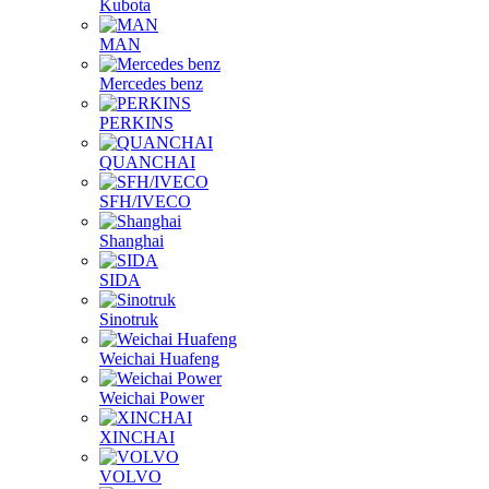
Kubota
MAN
Mercedes benz
PERKINS
QUANCHAI
SFH/IVECO
Shanghai
SIDA
Sinotruk
Weichai Huafeng
Weichai Power
XINCHAI
VOLVO