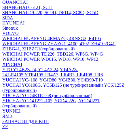
QUANCHAI
SHANGHAI C6121, SC11
SHANGHAI D9-220, SC9D, D6114, SC8D, SC5D
SIDA
HYUNDAI
Sinotruk
VOLVO
WEICHAI HUAFENG 4RMAZG, 4RNSG3, R4105
WEICHAI HUAFENG ZHAZG1, 4100, 4102, ZH4102G41,
ZHBG41, ZHBZG1(турбированный)
WEICHAI POWER TD226, TBD226, WP6G, WP4G
WEICHAI POWER WD615, WD10, WP10, WP12
XINCHAI
YTO YT4B2Z-24, YT4A2-24,YT4A2Z-
24,LR4105,YTR4105,LR4A3, LR4B3, LR4108, LR6
YUCHAI YC4108, YC4D80, YC4B80, YC4B90-T10
YUCHAI YC6108G, YC6B125 (не турбированный) YC6J125Z
(турбированный)
YUCHAI YCD4R11G-68 (не турбированный)
YUCHAI YCD4T22T-105, YCD4J22G, YCD4J22T
(турбированный)
YUNNEI
ЯМЗ
ЗАПЧАСТИ ДЛЯ КПП
ZF