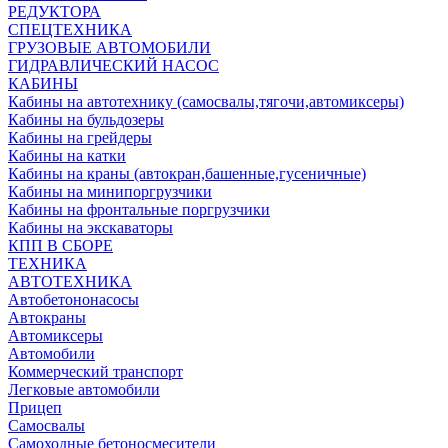
РЕДУКТОРА
СПЕЦТЕХНИКА
ГРУЗОВЫЕ АВТОМОБИЛИ
ГИДРАВЛИЧЕСКИЙ НАСОС
КАБИНЫ
Кабины на автотехнику (самосвалы,тягочи,автомиксеры)
Кабины на бульдозеры
Кабины на грейдеры
Кабины на катки
Кабины на краны (автокран,башенные,гусеничные)
Кабины на минипоргрузчики
Кабины на фронтальные поргрузчики
Кабины на экскаваторы
КПП В СБОРЕ
ТЕХНИКА
АВТОТЕХНИКА
Автобетононасосы
Автокраны
Автомиксеры
Автомобили
Коммерческий транспорт
Легковые автомобили
Прицеп
Самосвалы
Самоходные бетоносмесители