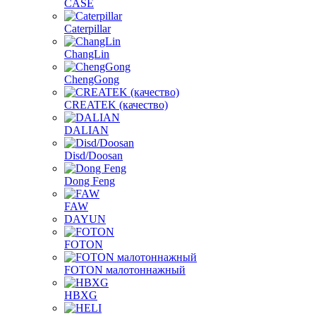
CASE
Caterpillar
ChangLin
ChengGong
CREATEK (качество)
DALIAN
Disd/Doosan
Dong Feng
FAW
DAYUN
FOTON
FOTON малотоннажный
HBXG