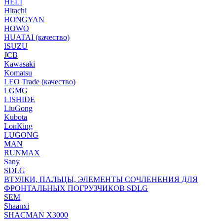
HELI
Hitachi
HONGYAN
HOWO
HUATAI (качество)
ISUZU
JCB
Kawasaki
Komatsu
LEO Trade (качество)
LGMG
LISHIDE
LiuGong
Kubota
LonKing
LUGONG
MAN
RUNMAX
Sany
SDLG
ВТУЛКИ, ПАЛЬЦЫ, ЭЛЕМЕНТЫ СОЧЛЕНЕНИЯ ДЛЯ
ФРОНТАЛЬНЫХ ПОГРУЗЧИКОВ SDLG
SEM
Shaanxi
SHACMAN X3000