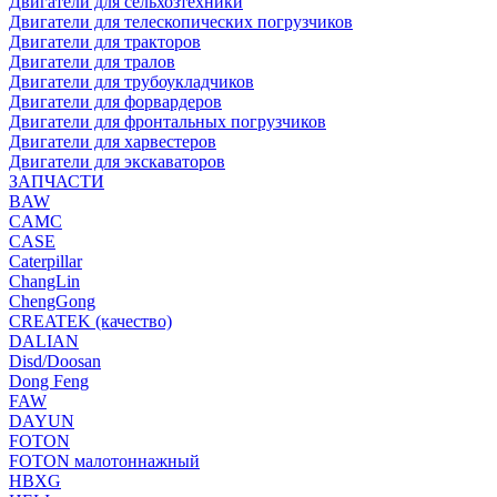
Двигатели для сельхозтехники
Двигатели для телескопических погрузчиков
Двигатели для тракторов
Двигатели для тралов
Двигатели для трубоукладчиков
Двигатели для форвардеров
Двигатели для фронтальных погрузчиков
Двигатели для харвестеров
Двигатели для экскаваторов
ЗАПЧАСТИ
BAW
CAMC
CASE
Caterpillar
ChangLin
ChengGong
CREATEK (качество)
DALIAN
Disd/Doosan
Dong Feng
FAW
DAYUN
FOTON
FOTON малотоннажный
HBXG