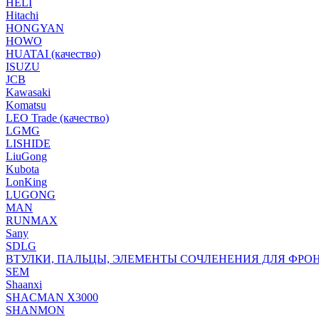
HELI
Hitachi
HONGYAN
HOWO
HUATAI (качество)
ISUZU
JCB
Kawasaki
Komatsu
LEO Trade (качество)
LGMG
LISHIDE
LiuGong
Kubota
LonKing
LUGONG
MAN
RUNMAX
Sany
SDLG
ВТУЛКИ, ПАЛЬЦЫ, ЭЛЕМЕНТЫ СОЧЛЕНЕНИЯ ДЛЯ ФРО
SEM
Shaanxi
SHACMAN X3000
SHANMON