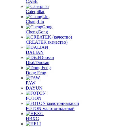
CASE
Caterpillar
ChangLin
ChengGong
CREATEK (качество)
DALIAN
Disd/Doosan
Dong Feng
FAW
DAYUN
FOTON
FOTON малотоннажный
HBXG