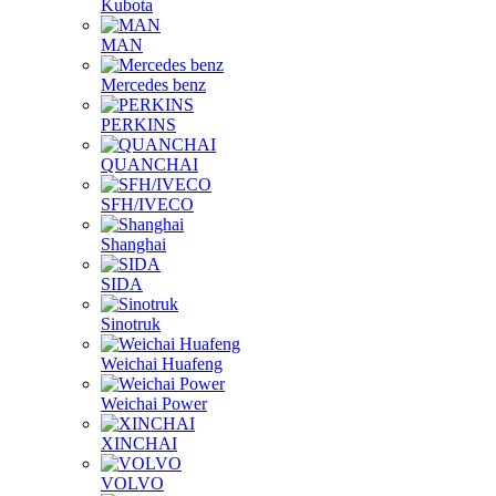
Kubota
MAN
Mercedes benz
PERKINS
QUANCHAI
SFH/IVECO
Shanghai
SIDA
Sinotruk
Weichai Huafeng
Weichai Power
XINCHAI
VOLVO