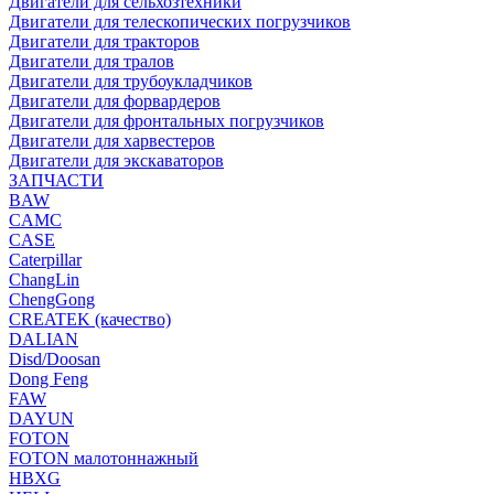
Двигатели для сельхозтехники
Двигатели для телескопических погрузчиков
Двигатели для тракторов
Двигатели для тралов
Двигатели для трубоукладчиков
Двигатели для форвардеров
Двигатели для фронтальных погрузчиков
Двигатели для харвестеров
Двигатели для экскаваторов
ЗАПЧАСТИ
BAW
CAMC
CASE
Caterpillar
ChangLin
ChengGong
CREATEK (качество)
DALIAN
Disd/Doosan
Dong Feng
FAW
DAYUN
FOTON
FOTON малотоннажный
HBXG