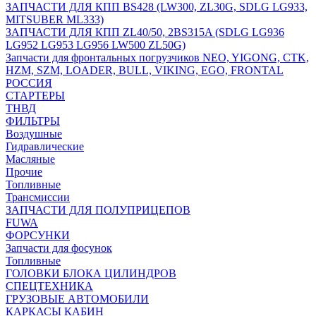
ЗАПЧАСТИ ДЛЯ КПП BS428 (LW300, ZL30G, SDLG LG933,
MITSUBER ML333)
ЗАПЧАСТИ ДЛЯ КПП ZL40/50, 2BS315A (SDLG LG936
LG952 LG953 LG956 LW500 ZL50G)
Запчасти для фронтальных погрузчиков NEO, YIGONG, CTK,
HZM, SZM, LOADER, BULL, VIKING, EGO, FRONTAL
РОССИЯ
СТАРТЕРЫ
ТНВД
ФИЛЬТРЫ
Воздушные
Гидравлические
Масляные
Прочие
Топливные
Трансмиссии
ЗАПЧАСТИ ДЛЯ ПОЛУПРИЦЕПОВ
FUWA
ФОРСУНКИ
Запчасти для фосунок
Топливные
ГОЛОВКИ БЛОКА ЦИЛИНДРОВ
СПЕЦТЕХНИКА
ГРУЗОВЫЕ АВТОМОБИЛИ
КАРКАСЫ КАБИН