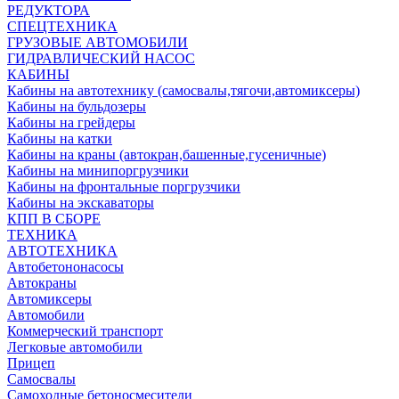
РЕДУКТОРА
СПЕЦТЕХНИКА
ГРУЗОВЫЕ АВТОМОБИЛИ
ГИДРАВЛИЧЕСКИЙ НАСОС
КАБИНЫ
Кабины на автотехнику (самосвалы,тягочи,автомиксеры)
Кабины на бульдозеры
Кабины на грейдеры
Кабины на катки
Кабины на краны (автокран,башенные,гусеничные)
Кабины на минипоргрузчики
Кабины на фронтальные поргрузчики
Кабины на экскаваторы
КПП В СБОРЕ
ТЕХНИКА
АВТОТЕХНИКА
Автобетононасосы
Автокраны
Автомиксеры
Автомобили
Коммерческий транспорт
Легковые автомобили
Прицеп
Самосвалы
Самоходные бетоносмесители