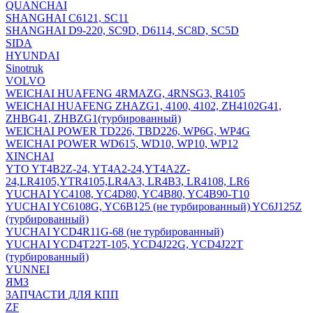
QUANCHAI
SHANGHAI C6121, SC11
SHANGHAI D9-220, SC9D, D6114, SC8D, SC5D
SIDA
HYUNDAI
Sinotruk
VOLVO
WEICHAI HUAFENG 4RMAZG, 4RNSG3, R4105
WEICHAI HUAFENG ZHAZG1, 4100, 4102, ZH4102G41,
ZHBG41, ZHBZG1(турбированный)
WEICHAI POWER TD226, TBD226, WP6G, WP4G
WEICHAI POWER WD615, WD10, WP10, WP12
XINCHAI
YTO YT4B2Z-24, YT4A2-24,YT4A2Z-
24,LR4105,YTR4105,LR4A3, LR4B3, LR4108, LR6
YUCHAI YC4108, YC4D80, YC4B80, YC4B90-T10
YUCHAI YC6108G, YC6B125 (не турбированный) YC6J125Z
(турбированный)
YUCHAI YCD4R11G-68 (не турбированный)
YUCHAI YCD4T22T-105, YCD4J22G, YCD4J22T
(турбированный)
YUNNEI
ЯМЗ
ЗАПЧАСТИ ДЛЯ КПП
ZF