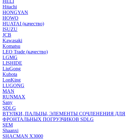
HELI
Hitachi
HONGYAN
HOWO
HUATAI (качество)
ISUZU
JCB
Kawasaki
Komatsu
LEO Trade (качество)
LGMG
LISHIDE
LiuGong
Kubota
LonKing
LUGONG
MAN
RUNMAX
Sany
SDLG
ВТУЛКИ, ПАЛЬЦЫ, ЭЛЕМЕНТЫ СОЧЛЕНЕНИЯ ДЛЯ
ФРОНТАЛЬНЫХ ПОГРУЗЧИКОВ SDLG
SEM
Shaanxi
SHACMAN X3000