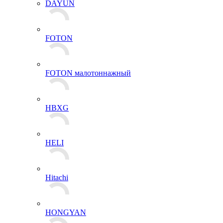
DAYUN
FOTON
FOTON малотоннажный
HBXG
HELI
Hitachi
HONGYAN