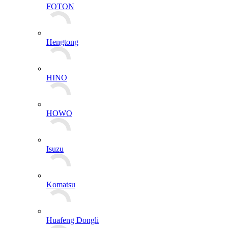
FOTON
Hengtong
HINO
HOWO
Isuzu
Komatsu
Huafeng Dongli