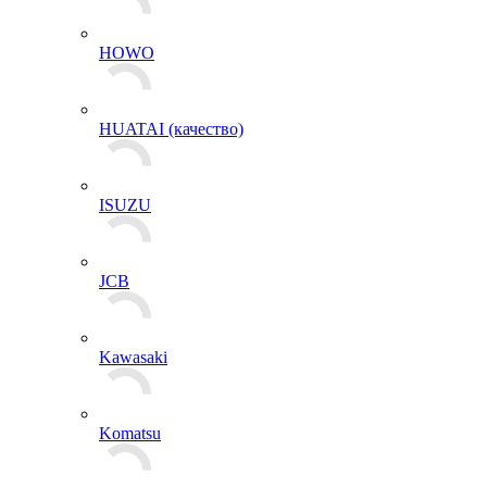
HOWO
HUATAI (качество)
ISUZU
JCB
Kawasaki
Komatsu