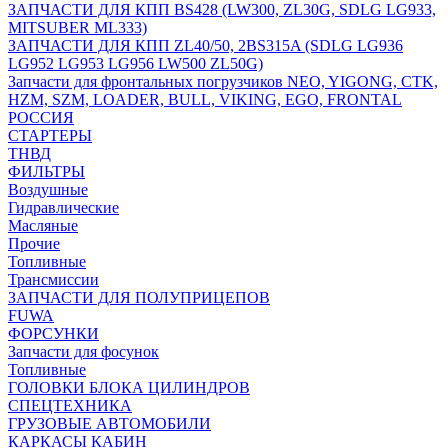
ЗАПЧАСТИ ДЛЯ КПП BS428 (LW300, ZL30G, SDLG LG933,
MITSUBER ML333)
ЗАПЧАСТИ ДЛЯ КПП ZL40/50, 2BS315A (SDLG LG936
LG952 LG953 LG956 LW500 ZL50G)
Запчасти для фронтальных погрузчиков NEO, YIGONG, CTK,
HZM, SZM, LOADER, BULL, VIKING, EGO, FRONTAL
РОССИЯ
СТАРТЕРЫ
ТНВД
ФИЛЬТРЫ
Воздушные
Гидравлические
Масляные
Прочие
Топливные
Трансмиссии
ЗАПЧАСТИ ДЛЯ ПОЛУПРИЦЕПОВ
FUWA
ФОРСУНКИ
Запчасти для фосунок
Топливные
ГОЛОВКИ БЛОКА ЦИЛИНДРОВ
СПЕЦТЕХНИКА
ГРУЗОВЫЕ АВТОМОБИЛИ
КАРКАСЫ КАБИН