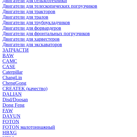
Двигатели для сельхозтехники
Двигатели для телескопических погрузчиков
Двигатели для тракторов
Двигатели для тралов
Двигатели для трубоукладчиков
Двигатели для форвардеров
Двигатели для фронтальных погрузчиков
Двигатели для харвестеров
Двигатели для экскаваторов
ЗАПЧАСТИ
BAW
CAMC
CASE
Caterpillar
ChangLin
ChengGong
CREATEK (качество)
DALIAN
Disd/Doosan
Dong Feng
FAW
DAYUN
FOTON
FOTON малотоннажный
HBXG