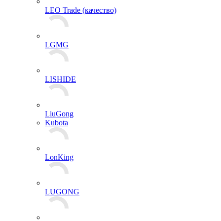
LEO Trade (качество)
LGMG
LISHIDE
LiuGong
Kubota
LonKing
LUGONG