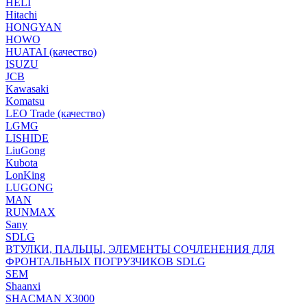
HELI
Hitachi
HONGYAN
HOWO
HUATAI (качество)
ISUZU
JCB
Kawasaki
Komatsu
LEO Trade (качество)
LGMG
LISHIDE
LiuGong
Kubota
LonKing
LUGONG
MAN
RUNMAX
Sany
SDLG
ВТУЛКИ, ПАЛЬЦЫ, ЭЛЕМЕНТЫ СОЧЛЕНЕНИЯ ДЛЯ
ФРОНТАЛЬНЫХ ПОГРУЗЧИКОВ SDLG
SEM
Shaanxi
SHACMAN X3000