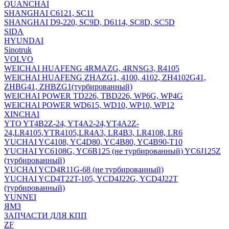
QUANCHAI
SHANGHAI C6121, SC11
SHANGHAI D9-220, SC9D, D6114, SC8D, SC5D
SIDA
HYUNDAI
Sinotruk
VOLVO
WEICHAI HUAFENG 4RMAZG, 4RNSG3, R4105
WEICHAI HUAFENG ZHAZG1, 4100, 4102, ZH4102G41,
ZHBG41, ZHBZG1(турбированный)
WEICHAI POWER TD226, TBD226, WP6G, WP4G
WEICHAI POWER WD615, WD10, WP10, WP12
XINCHAI
YTO YT4B2Z-24, YT4A2-24,YT4A2Z-
24,LR4105,YTR4105,LR4A3, LR4B3, LR4108, LR6
YUCHAI YC4108, YC4D80, YC4B80, YC4B90-T10
YUCHAI YC6108G, YC6B125 (не турбированный) YC6J125Z
(турбированный)
YUCHAI YCD4R11G-68 (не турбированный)
YUCHAI YCD4T22T-105, YCD4J22G, YCD4J22T
(турбированный)
YUNNEI
ЯМЗ
ЗАПЧАСТИ ДЛЯ КПП
ZF