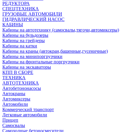
РЕДУКТОРА
СПЕЦТЕХНИКА
ГРУЗОВЫЕ АВТОМОБИЛИ
ГИДРАВЛИЧЕСКИЙ НАСОС
КАБИНЫ
Кабины на автотехнику (самосвалы,тягочи,автомиксеры)
Кабины на бульдозеры
Кабины на грейдеры
Кабины на катки
Кабины на краны (автокран,башенные,гусеничные)
Кабины на минипоргрузчики
Кабины на фронтальные поргрузчики
Кабины на экскаваторы
КПП В СБОРЕ
ТЕХНИКА
АВТОТЕХНИКА
Автобетононасосы
Автокраны
Автомиксеры
Автомобили
Коммерческий транспорт
Легковые автомобили
Прицеп
Самосвалы
Самоходные бетоносмесители