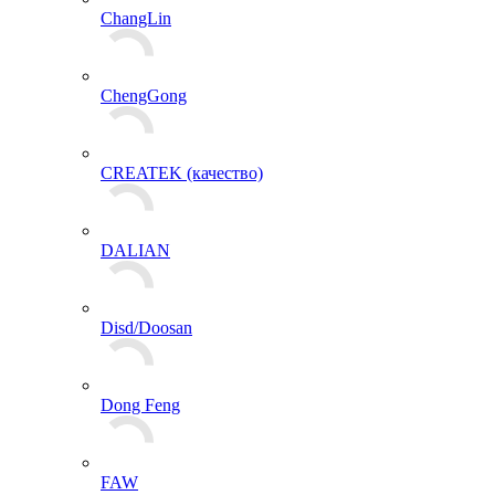
ChangLin
ChengGong
CREATEK (качество)
DALIAN
Disd/Doosan
Dong Feng
FAW