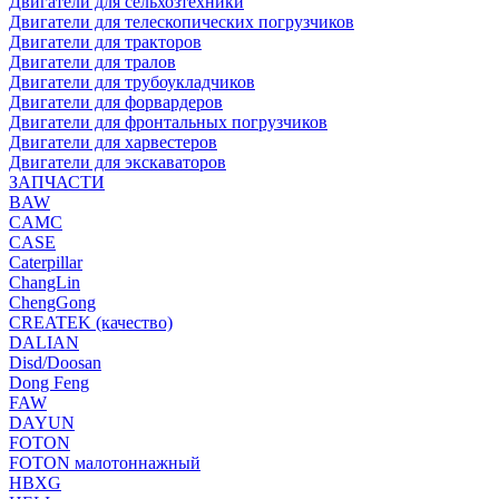
Двигатели для сельхозтехники
Двигатели для телескопических погрузчиков
Двигатели для тракторов
Двигатели для тралов
Двигатели для трубоукладчиков
Двигатели для форвардеров
Двигатели для фронтальных погрузчиков
Двигатели для харвестеров
Двигатели для экскаваторов
ЗАПЧАСТИ
BAW
CAMC
CASE
Caterpillar
ChangLin
ChengGong
CREATEK (качество)
DALIAN
Disd/Doosan
Dong Feng
FAW
DAYUN
FOTON
FOTON малотоннажный
HBXG