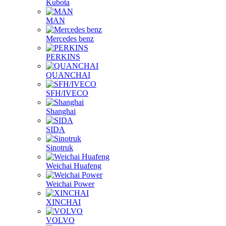
Kubota
MAN
Mercedes benz
PERKINS
QUANCHAI
SFH/IVECO
Shanghai
SIDA
Sinotruk
Weichai Huafeng
Weichai Power
XINCHAI
VOLVO