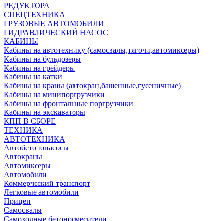
РЕДУКТОРА
СПЕЦТЕХНИКА
ГРУЗОВЫЕ АВТОМОБИЛИ
ГИДРАВЛИЧЕСКИЙ НАСОС
КАБИНЫ
Кабины на автотехнику (самосвалы,тягочи,автомиксеры)
Кабины на бульдозеры
Кабины на грейдеры
Кабины на катки
Кабины на краны (автокран,башенные,гусеничные)
Кабины на минипоргрузчики
Кабины на фронтальные поргрузчики
Кабины на экскаваторы
КПП В СБОРЕ
ТЕХНИКА
АВТОТЕХНИКА
Автобетононасосы
Автокраны
Автомиксеры
Автомобили
Коммерческий транспорт
Легковые автомобили
Прицеп
Самосвалы
Самоходные бетоносмесители