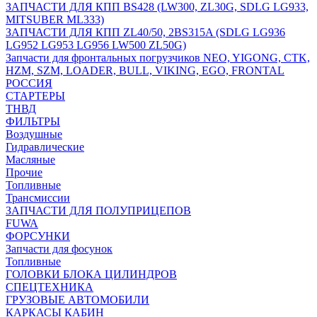
ЗАПЧАСТИ ДЛЯ КПП BS428 (LW300, ZL30G, SDLG LG933,
MITSUBER ML333)
ЗАПЧАСТИ ДЛЯ КПП ZL40/50, 2BS315A (SDLG LG936
LG952 LG953 LG956 LW500 ZL50G)
Запчасти для фронтальных погрузчиков NEO, YIGONG, CTK,
HZM, SZM, LOADER, BULL, VIKING, EGO, FRONTAL
РОССИЯ
СТАРТЕРЫ
ТНВД
ФИЛЬТРЫ
Воздушные
Гидравлические
Масляные
Прочие
Топливные
Трансмиссии
ЗАПЧАСТИ ДЛЯ ПОЛУПРИЦЕПОВ
FUWA
ФОРСУНКИ
Запчасти для фосунок
Топливные
ГОЛОВКИ БЛОКА ЦИЛИНДРОВ
СПЕЦТЕХНИКА
ГРУЗОВЫЕ АВТОМОБИЛИ
КАРКАСЫ КАБИН