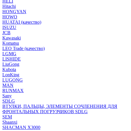
HELI
Hitachi
HONGYAN
HOWO
HUATAI (качество)
ISUZU
JCB
Kawasaki
Komatsu
LEO Trade (качество)
LGMG
LISHIDE
LiuGong
Kubota
LonKing
LUGONG
MAN
RUNMAX
Sany
SDLG
ВТУЛКИ, ПАЛЬЦЫ, ЭЛЕМЕНТЫ СОЧЛЕНЕНИЯ ДЛЯ
ФРОНТАЛЬНЫХ ПОГРУЗЧИКОВ SDLG
SEM
Shaanxi
SHACMAN X3000