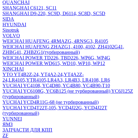
QUANCHAI
SHANGHAI C6121, SC11
SHANGHAI D9-220, SC9D, D6114, SC8D, SC5D
SIDA
HYUNDAI
Sinotruk
VOLVO
WEICHAI HUAFENG 4RMAZG, 4RNSG3, R4105
WEICHAI HUAFENG ZHAZG1, 4100, 4102, ZH4102G41,
ZHBG41, ZHBZG1(турбированный)
WEICHAI POWER TD226, TBD226, WP6G, WP4G
WEICHAI POWER WD615, WD10, WP10, WP12
XINCHAI
YTO YT4B2Z-24, YT4A2-24,YT4A2Z-
24,LR4105,YTR4105,LR4A3, LR4B3, LR4108, LR6
YUCHAI YC4108, YC4D80, YC4B80, YC4B90-T10
YUCHAI YC6108G, YC6B125 (не турбированный) YC6J125Z
(турбированный)
YUCHAI YCD4R11G-68 (не турбированный)
YUCHAI YCD4T22T-105, YCD4J22G, YCD4J22T
(турбированный)
YUNNEI
ЯМЗ
ЗАПЧАСТИ ДЛЯ КПП
ZF