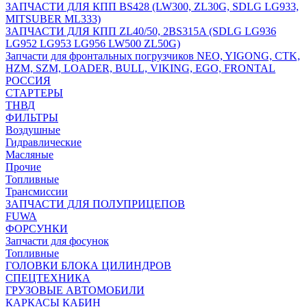
ЗАПЧАСТИ ДЛЯ КПП BS428 (LW300, ZL30G, SDLG LG933,
MITSUBER ML333)
ЗАПЧАСТИ ДЛЯ КПП ZL40/50, 2BS315A (SDLG LG936
LG952 LG953 LG956 LW500 ZL50G)
Запчасти для фронтальных погрузчиков NEO, YIGONG, CTK,
HZM, SZM, LOADER, BULL, VIKING, EGO, FRONTAL
РОССИЯ
СТАРТЕРЫ
ТНВД
ФИЛЬТРЫ
Воздушные
Гидравлические
Масляные
Прочие
Топливные
Трансмиссии
ЗАПЧАСТИ ДЛЯ ПОЛУПРИЦЕПОВ
FUWA
ФОРСУНКИ
Запчасти для фосунок
Топливные
ГОЛОВКИ БЛОКА ЦИЛИНДРОВ
СПЕЦТЕХНИКА
ГРУЗОВЫЕ АВТОМОБИЛИ
КАРКАСЫ КАБИН