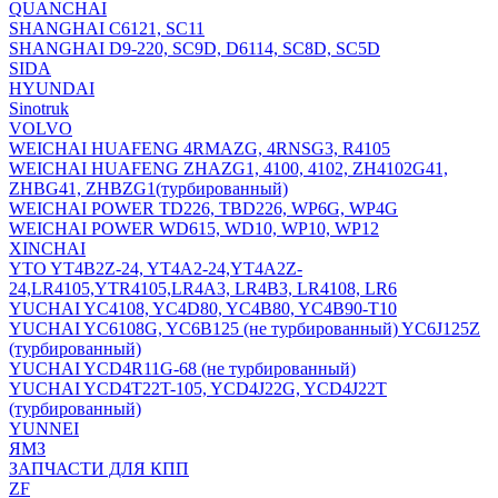
QUANCHAI
SHANGHAI C6121, SC11
SHANGHAI D9-220, SC9D, D6114, SC8D, SC5D
SIDA
HYUNDAI
Sinotruk
VOLVO
WEICHAI HUAFENG 4RMAZG, 4RNSG3, R4105
WEICHAI HUAFENG ZHAZG1, 4100, 4102, ZH4102G41,
ZHBG41, ZHBZG1(турбированный)
WEICHAI POWER TD226, TBD226, WP6G, WP4G
WEICHAI POWER WD615, WD10, WP10, WP12
XINCHAI
YTO YT4B2Z-24, YT4A2-24,YT4A2Z-
24,LR4105,YTR4105,LR4A3, LR4B3, LR4108, LR6
YUCHAI YC4108, YC4D80, YC4B80, YC4B90-T10
YUCHAI YC6108G, YC6B125 (не турбированный) YC6J125Z
(турбированный)
YUCHAI YCD4R11G-68 (не турбированный)
YUCHAI YCD4T22T-105, YCD4J22G, YCD4J22T
(турбированный)
YUNNEI
ЯМЗ
ЗАПЧАСТИ ДЛЯ КПП
ZF