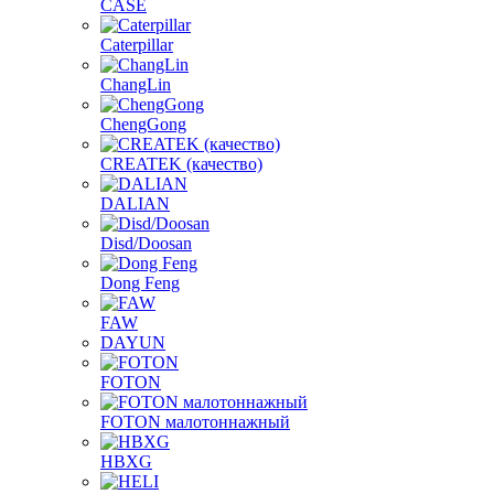
CASE
Caterpillar
ChangLin
ChengGong
CREATEK (качество)
DALIAN
Disd/Doosan
Dong Feng
FAW
DAYUN
FOTON
FOTON малотоннажный
HBXG