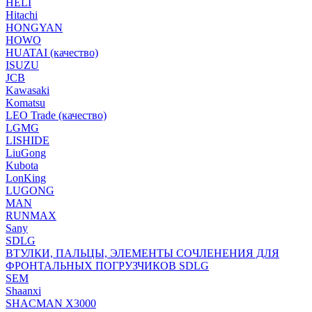
HELI
Hitachi
HONGYAN
HOWO
HUATAI (качество)
ISUZU
JCB
Kawasaki
Komatsu
LEO Trade (качество)
LGMG
LISHIDE
LiuGong
Kubota
LonKing
LUGONG
MAN
RUNMAX
Sany
SDLG
ВТУЛКИ, ПАЛЬЦЫ, ЭЛЕМЕНТЫ СОЧЛЕНЕНИЯ ДЛЯ
ФРОНТАЛЬНЫХ ПОГРУЗЧИКОВ SDLG
SEM
Shaanxi
SHACMAN X3000