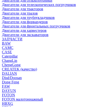
Двигатели для сельхозтехники
Двигатели для телескопических погрузчиков
Двигатели для тракторов
Двигатели для тралов
Двигатели для трубоукладчиков
Двигатели для форвардеров
Двигатели для фронтальных погрузчиков
Двигатели для харвестеров
Двигатели для экскаваторов
ЗАПЧАСТИ
BAW
CAMC
CASE
Caterpillar
ChangLin
ChengGong
CREATEK (качество)
DALIAN
Disd/Doosan
Dong Feng
FAW
DAYUN
FOTON
FOTON малотоннажный
HBXG