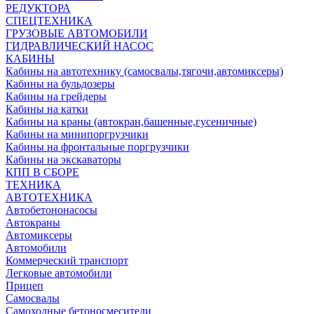
РЕДУКТОРА
СПЕЦТЕХНИКА
ГРУЗОВЫЕ АВТОМОБИЛИ
ГИДРАВЛИЧЕСКИЙ НАСОС
КАБИНЫ
Кабины на автотехнику (самосвалы,тягочи,автомиксеры)
Кабины на бульдозеры
Кабины на грейдеры
Кабины на катки
Кабины на краны (автокран,башенные,гусеничные)
Кабины на минипоргрузчики
Кабины на фронтальные поргрузчики
Кабины на экскаваторы
КПП В СБОРЕ
ТЕХНИКА
АВТОТЕХНИКА
Автобетононасосы
Автокраны
Автомиксеры
Автомобили
Коммерческий транспорт
Легковые автомобили
Прицеп
Самосвалы
Самоходные бетоносмесители