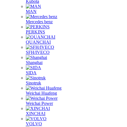
Kubota
MAN
Mercedes benz
PERKINS
QUANCHAI
SFH/IVECO
Shanghai
SIDA
Sinotruk
Weichai Huafeng
Weichai Power
XINCHAI
VOLVO