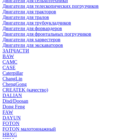
Двигатели для сельхозтехники
Двигатели для телескопических погрузчиков
Двигатели для тракторов
Двигатели для тралов
Двигатели для трубоукладчиков
Двигатели для форвардеров
Двигатели для фронтальных погрузчиков
Двигатели для харвестеров
Двигатели для экскаваторов
ЗАПЧАСТИ
BAW
CAMC
CASE
Caterpillar
ChangLin
ChengGong
CREATEK (качество)
DALIAN
Disd/Doosan
Dong Feng
FAW
DAYUN
FOTON
FOTON малотоннажный
HBXG