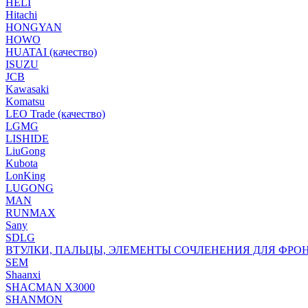
HELI
Hitachi
HONGYAN
HOWO
HUATAI (качество)
ISUZU
JCB
Kawasaki
Komatsu
LEO Trade (качество)
LGMG
LISHIDE
LiuGong
Kubota
LonKing
LUGONG
MAN
RUNMAX
Sany
SDLG
ВТУЛКИ, ПАЛЬЦЫ, ЭЛЕМЕНТЫ СОЧЛЕНЕНИЯ ДЛЯ ФРО
SEM
Shaanxi
SHACMAN X3000
SHANMON