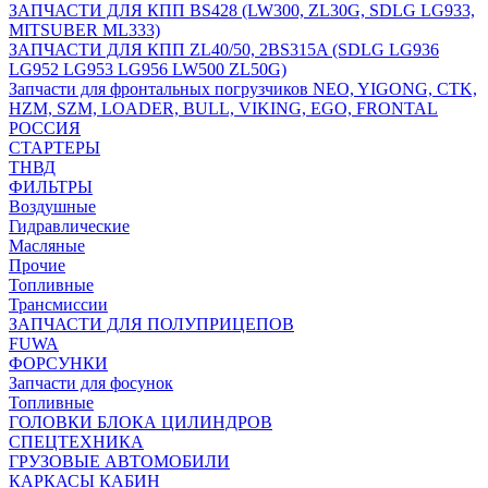
ЗАПЧАСТИ ДЛЯ КПП BS428 (LW300, ZL30G, SDLG LG933,
MITSUBER ML333)
ЗАПЧАСТИ ДЛЯ КПП ZL40/50, 2BS315A (SDLG LG936
LG952 LG953 LG956 LW500 ZL50G)
Запчасти для фронтальных погрузчиков NEO, YIGONG, CTK,
HZM, SZM, LOADER, BULL, VIKING, EGO, FRONTAL
РОССИЯ
СТАРТЕРЫ
ТНВД
ФИЛЬТРЫ
Воздушные
Гидравлические
Масляные
Прочие
Топливные
Трансмиссии
ЗАПЧАСТИ ДЛЯ ПОЛУПРИЦЕПОВ
FUWA
ФОРСУНКИ
Запчасти для фосунок
Топливные
ГОЛОВКИ БЛОКА ЦИЛИНДРОВ
СПЕЦТЕХНИКА
ГРУЗОВЫЕ АВТОМОБИЛИ
КАРКАСЫ КАБИН