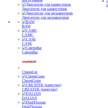
погрузчиков
Двигатели для харвестеров
Двигатели для экскаваторов
BAW
CAMC
CASE
Caterpillar
ChangLin
ChengGong
CREATEK (качество)
DALIAN
Disd/Doosan