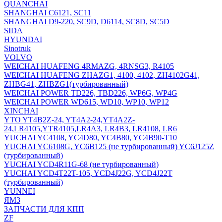
QUANCHAI
SHANGHAI C6121, SC11
SHANGHAI D9-220, SC9D, D6114, SC8D, SC5D
SIDA
HYUNDAI
Sinotruk
VOLVO
WEICHAI HUAFENG 4RMAZG, 4RNSG3, R4105
WEICHAI HUAFENG ZHAZG1, 4100, 4102, ZH4102G41,
ZHBG41, ZHBZG1(турбированный)
WEICHAI POWER TD226, TBD226, WP6G, WP4G
WEICHAI POWER WD615, WD10, WP10, WP12
XINCHAI
YTO YT4B2Z-24, YT4A2-24,YT4A2Z-
24,LR4105,YTR4105,LR4A3, LR4B3, LR4108, LR6
YUCHAI YC4108, YC4D80, YC4B80, YC4B90-T10
YUCHAI YC6108G, YC6B125 (не турбированный) YC6J125Z
(турбированный)
YUCHAI YCD4R11G-68 (не турбированный)
YUCHAI YCD4T22T-105, YCD4J22G, YCD4J22T
(турбированный)
YUNNEI
ЯМЗ
ЗАПЧАСТИ ДЛЯ КПП
ZF