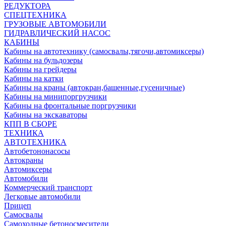
РЕДУКТОРА
СПЕЦТЕХНИКА
ГРУЗОВЫЕ АВТОМОБИЛИ
ГИДРАВЛИЧЕСКИЙ НАСОС
КАБИНЫ
Кабины на автотехнику (самосвалы,тягочи,автомиксеры)
Кабины на бульдозеры
Кабины на грейдеры
Кабины на катки
Кабины на краны (автокран,башенные,гусеничные)
Кабины на минипоргрузчики
Кабины на фронтальные поргрузчики
Кабины на экскаваторы
КПП В СБОРЕ
ТЕХНИКА
АВТОТЕХНИКА
Автобетононасосы
Автокраны
Автомиксеры
Автомобили
Коммерческий транспорт
Легковые автомобили
Прицеп
Самосвалы
Самоходные бетоносмесители