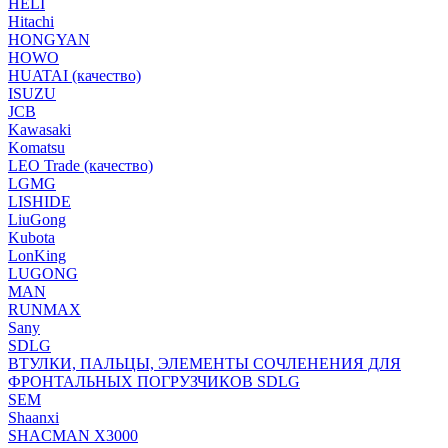
HELI
Hitachi
HONGYAN
HOWO
HUATAI (качество)
ISUZU
JCB
Kawasaki
Komatsu
LEO Trade (качество)
LGMG
LISHIDE
LiuGong
Kubota
LonKing
LUGONG
MAN
RUNMAX
Sany
SDLG
ВТУЛКИ, ПАЛЬЦЫ, ЭЛЕМЕНТЫ СОЧЛЕНЕНИЯ ДЛЯ
ФРОНТАЛЬНЫХ ПОГРУЗЧИКОВ SDLG
SEM
Shaanxi
SHACMAN X3000