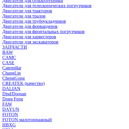
Двигатели для сельхозтехники
Двигатели для телескопических погрузчиков
Двигатели для тракторов
Двигатели для тралов
Двигатели для трубоукладчиков
Двигатели для форвардеров
Двигатели для фронтальных погрузчиков
Двигатели для харвестеров
Двигатели для экскаваторов
ЗАПЧАСТИ
BAW
CAMC
CASE
Caterpillar
ChangLin
ChengGong
CREATEK (качество)
DALIAN
Disd/Doosan
Dong Feng
FAW
DAYUN
FOTON
FOTON малотоннажный
HBXG