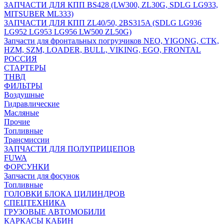
ЗАПЧАСТИ ДЛЯ КПП BS428 (LW300, ZL30G, SDLG LG933,
MITSUBER ML333)
ЗАПЧАСТИ ДЛЯ КПП ZL40/50, 2BS315A (SDLG LG936
LG952 LG953 LG956 LW500 ZL50G)
Запчасти для фронтальных погрузчиков NEO, YIGONG, CTK,
HZM, SZM, LOADER, BULL, VIKING, EGO, FRONTAL
РОССИЯ
СТАРТЕРЫ
ТНВД
ФИЛЬТРЫ
Воздушные
Гидравлические
Масляные
Прочие
Топливные
Трансмиссии
ЗАПЧАСТИ ДЛЯ ПОЛУПРИЦЕПОВ
FUWA
ФОРСУНКИ
Запчасти для фосунок
Топливные
ГОЛОВКИ БЛОКА ЦИЛИНДРОВ
СПЕЦТЕХНИКА
ГРУЗОВЫЕ АВТОМОБИЛИ
КАРКАСЫ КАБИН