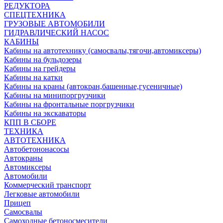
РЕДУКТОРА
СПЕЦТЕХНИКА
ГРУЗОВЫЕ АВТОМОБИЛИ
ГИДРАВЛИЧЕСКИЙ НАСОС
КАБИНЫ
Кабины на автотехнику (самосвалы,тягочи,автомиксеры)
Кабины на бульдозеры
Кабины на грейдеры
Кабины на катки
Кабины на краны (автокран,башенные,гусеничные)
Кабины на минипоргрузчики
Кабины на фронтальные поргрузчики
Кабины на экскаваторы
КПП В СБОРЕ
ТЕХНИКА
АВТОТЕХНИКА
Автобетононасосы
Автокраны
Автомиксеры
Автомобили
Коммерческий транспорт
Легковые автомобили
Прицеп
Самосвалы
Самоходные бетоносмесители