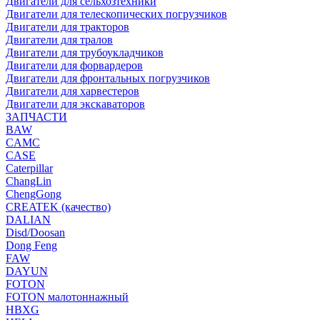
Двигатели для сельхозтехники
Двигатели для телескопических погрузчиков
Двигатели для тракторов
Двигатели для тралов
Двигатели для трубоукладчиков
Двигатели для форвардеров
Двигатели для фронтальных погрузчиков
Двигатели для харвестеров
Двигатели для экскаваторов
ЗАПЧАСТИ
BAW
CAMC
CASE
Caterpillar
ChangLin
ChengGong
CREATEK (качество)
DALIAN
Disd/Doosan
Dong Feng
FAW
DAYUN
FOTON
FOTON малотоннажный
HBXG