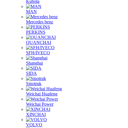
Kubota
MAN
Mercedes benz
PERKINS
QUANCHAI
SFH/IVECO
Shanghai
SIDA
Sinotruk
Weichai Huafeng
Weichai Power
XINCHAI
VOLVO