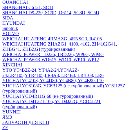
QUANCHAI
SHANGHAI C6121, SC11
SHANGHAI D9-220, SC9D, D6114, SC8D, SC5D
SIDA
HYUNDAI
Sinotruk
VOLVO
WEICHAI HUAFENG 4RMAZG, 4RNSG3, R4105
WEICHAI HUAFENG ZHAZG1, 4100, 4102, ZH4102G41,
ZHBG41, ZHBZG1(турбированный)
WEICHAI POWER TD226, TBD226, WP6G, WP4G
WEICHAI POWER WD615, WD10, WP10, WP12
XINCHAI
YTO YT4B2Z-24, YT4A2-24,YT4A2Z-
24,LR4105,YTR4105,LR4A3, LR4B3, LR4108, LR6
YUCHAI YC4108, YC4D80, YC4B80, YC4B90-T10
YUCHAI YC6108G, YC6B125 (не турбированный) YC6J125Z
(турбированный)
YUCHAI YCD4R11G-68 (не турбированный)
YUCHAI YCD4T22T-105, YCD4J22G, YCD4J22T
(турбированный)
YUNNEI
ЯМЗ
ЗАПЧАСТИ ДЛЯ КПП
ZF