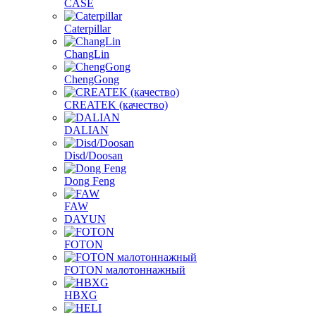
CASE
Caterpillar
ChangLin
ChengGong
CREATEK (качество)
DALIAN
Disd/Doosan
Dong Feng
FAW
DAYUN
FOTON
FOTON малотоннажный
HBXG