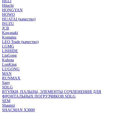
HELI
Hitachi
HONGYAN
HOWO
HUATAI (качество)
ISUZU
JCB
Kawasaki
Komatsu
LEO Trade (качество)
LGMG
LISHIDE
LiuGong
Kubota
LonKing
LUGONG
MAN
RUNMAX
Sany
SDLG
ВТУЛКИ, ПАЛЬЦЫ, ЭЛЕМЕНТЫ СОЧЛЕНЕНИЯ ДЛЯ
ФРОНТАЛЬНЫХ ПОГРУЗЧИКОВ SDLG
SEM
Shaanxi
SHACMAN X3000