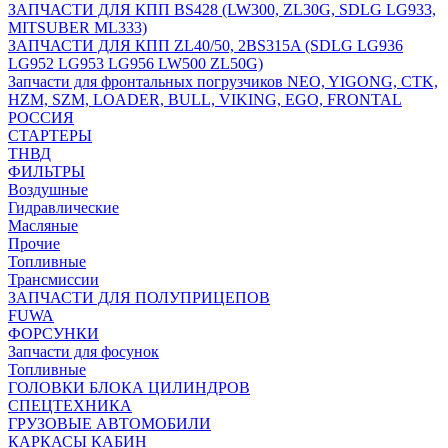
ЗАПЧАСТИ ДЛЯ КПП BS428 (LW300, ZL30G, SDLG LG933,
MITSUBER ML333)
ЗАПЧАСТИ ДЛЯ КПП ZL40/50, 2BS315A (SDLG LG936
LG952 LG953 LG956 LW500 ZL50G)
Запчасти для фронтальных погрузчиков NEO, YIGONG, CTK,
HZM, SZM, LOADER, BULL, VIKING, EGO, FRONTAL
РОССИЯ
СТАРТЕРЫ
ТНВД
ФИЛЬТРЫ
Воздушные
Гидравлические
Масляные
Прочие
Топливные
Трансмиссии
ЗАПЧАСТИ ДЛЯ ПОЛУПРИЦЕПОВ
FUWA
ФОРСУНКИ
Запчасти для фосунок
Топливные
ГОЛОВКИ БЛОКА ЦИЛИНДРОВ
СПЕЦТЕХНИКА
ГРУЗОВЫЕ АВТОМОБИЛИ
КАРКАСЫ КАБИН