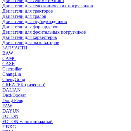
Двигатели для сельхозтехники
Двигатели для телескопических погрузчиков
Двигатели для тракторов
Двигатели для тралов
Двигатели для трубоукладчиков
Двигатели для форвардеров
Двигатели для фронтальных погрузчиков
Двигатели для харвестеров
Двигатели для экскаваторов
ЗАПЧАСТИ
BAW
CAMC
CASE
Caterpillar
ChangLin
ChengGong
CREATEK (качество)
DALIAN
Disd/Doosan
Dong Feng
FAW
DAYUN
FOTON
FOTON малотоннажный
HBXG