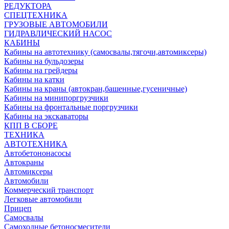
РЕДУКТОРА
СПЕЦТЕХНИКА
ГРУЗОВЫЕ АВТОМОБИЛИ
ГИДРАВЛИЧЕСКИЙ НАСОС
КАБИНЫ
Кабины на автотехнику (самосвалы,тягочи,автомиксеры)
Кабины на бульдозеры
Кабины на грейдеры
Кабины на катки
Кабины на краны (автокран,башенные,гусеничные)
Кабины на минипоргрузчики
Кабины на фронтальные поргрузчики
Кабины на экскаваторы
КПП В СБОРЕ
ТЕХНИКА
АВТОТЕХНИКА
Автобетононасосы
Автокраны
Автомиксеры
Автомобили
Коммерческий транспорт
Легковые автомобили
Прицеп
Самосвалы
Самоходные бетоносмесители