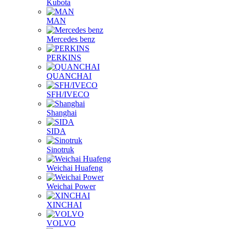
Kubota
MAN
Mercedes benz
PERKINS
QUANCHAI
SFH/IVECO
Shanghai
SIDA
Sinotruk
Weichai Huafeng
Weichai Power
XINCHAI
VOLVO