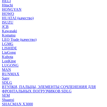
HELI
Hitachi
HONGYAN
HOWO
HUATAI (качество)
ISUZU
JCB
Kawasaki
Komatsu
LEO Trade (качество)
LGMG
LISHIDE
LiuGong
Kubota
LonKing
LUGONG
MAN
RUNMAX
Sany
SDLG
ВТУЛКИ, ПАЛЬЦЫ, ЭЛЕМЕНТЫ СОЧЛЕНЕНИЯ ДЛЯ
ФРОНТАЛЬНЫХ ПОГРУЗЧИКОВ SDLG
SEM
Shaanxi
SHACMAN X3000