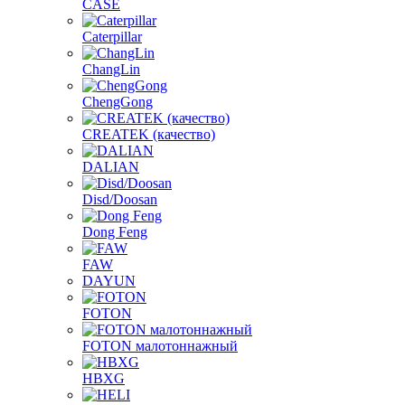
CASE
Caterpillar
ChangLin
ChengGong
CREATEK (качество)
DALIAN
Disd/Doosan
Dong Feng
FAW
DAYUN
FOTON
FOTON малотоннажный
HBXG