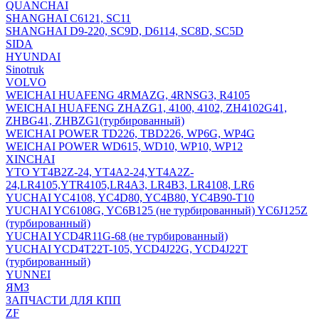
QUANCHAI
SHANGHAI C6121, SC11
SHANGHAI D9-220, SC9D, D6114, SC8D, SC5D
SIDA
HYUNDAI
Sinotruk
VOLVO
WEICHAI HUAFENG 4RMAZG, 4RNSG3, R4105
WEICHAI HUAFENG ZHAZG1, 4100, 4102, ZH4102G41,
ZHBG41, ZHBZG1(турбированный)
WEICHAI POWER TD226, TBD226, WP6G, WP4G
WEICHAI POWER WD615, WD10, WP10, WP12
XINCHAI
YTO YT4B2Z-24, YT4A2-24,YT4A2Z-
24,LR4105,YTR4105,LR4A3, LR4B3, LR4108, LR6
YUCHAI YC4108, YC4D80, YC4B80, YC4B90-T10
YUCHAI YC6108G, YC6B125 (не турбированный) YC6J125Z
(турбированный)
YUCHAI YCD4R11G-68 (не турбированный)
YUCHAI YCD4T22T-105, YCD4J22G, YCD4J22T
(турбированный)
YUNNEI
ЯМЗ
ЗАПЧАСТИ ДЛЯ КПП
ZF