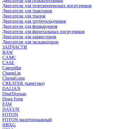
Двигатели для сельхозтехники
Двигатели для телескопических погрузчиков
Двигатели для тракторов
Двигатели для тралов
Двигатели для трубоукладчиков
Двигатели для форвардеров
Двигатели для фронтальных погрузчиков
Двигатели для харвестеров
Двигатели для экскаваторов
ЗАПЧАСТИ
BAW
CAMC
CASE
Caterpillar
ChangLin
ChengGong
CREATEK (качество)
DALIAN
Disd/Doosan
Dong Feng
FAW
DAYUN
FOTON
FOTON малотоннажный
HBXG