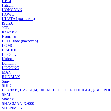
HELI
Hitachi
HONGYAN
HOWO
HUATAI (качество)
ISUZU
JCB
Kawasaki
Komatsu
LEO Trade (качество)
LGMG
LISHIDE
LiuGong
Kubota
LonKing
LUGONG
MAN
RUNMAX
Sany
SDLG
ВТУЛКИ, ПАЛЬЦЫ, ЭЛЕМЕНТЫ СОЧЛЕНЕНИЯ ДЛЯ ФРО
SEM
Shaanxi
SHACMAN X3000
SHANMON