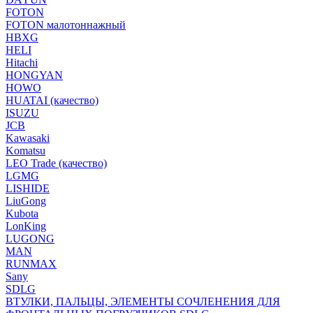
FOTON
FOTON малотоннажный
HBXG
HELI
Hitachi
HONGYAN
HOWO
HUATAI (качество)
ISUZU
JCB
Kawasaki
Komatsu
LEO Trade (качество)
LGMG
LISHIDE
LiuGong
Kubota
LonKing
LUGONG
MAN
RUNMAX
Sany
SDLG
ВТУЛКИ, ПАЛЬЦЫ, ЭЛЕМЕНТЫ СОЧЛЕНЕНИЯ ДЛЯ