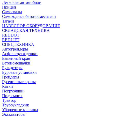
Легковые автомобили
Прицеп
Самосвалы
Самоходные бетоносмесители
Тягачи
НАВЕСНОЕ ОБОРУДОВАНИЕ
СКЛАДСКАЯ ТЕХНИКА
REDDOT
REDLIFT
СПЕЦТЕХНИКА
Автогрейдеры
Асфальтоукладчики
Башенный кран
Бетономешалки
Бульдозеры
Буровые установки
Грейдеры
Гусеничные краны
Катки
Погрузчики
Подъемник
Трактор
Трубоукладчик
Уборочные машины
Экскаваторы