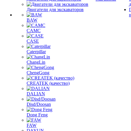
Двигатели для экскаваторов
BAW
CAMC
CASE
Caterpillar
ChangLin
ChengGong
CREATEK (качество)
DALIAN
Disd/Doosan
Dong Feng
FAW
DAYUN