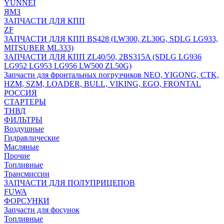
YUNNEI
ЯМЗ
ЗАПЧАСТИ ДЛЯ КПП
ZF
ЗАПЧАСТИ ДЛЯ КПП BS428 (LW300, ZL30G, SDLG LG933,
MITSUBER ML333)
ЗАПЧАСТИ ДЛЯ КПП ZL40/50, 2BS315A (SDLG LG936
LG952 LG953 LG956 LW500 ZL50G)
Запчасти для фронтальных погрузчиков NEO, YIGONG, CTK,
HZM, SZM, LOADER, BULL, VIKING, EGO, FRONTAL
РОССИЯ
СТАРТЕРЫ
ТНВД
ФИЛЬТРЫ
Воздушные
Гидравлические
Масляные
Прочие
Топливные
Трансмиссии
ЗАПЧАСТИ ДЛЯ ПОЛУПРИЦЕПОВ
FUWA
ФОРСУНКИ
Запчасти для фосунок
Топливные