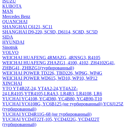
ISUZU
KUBOTA
MAN
Mercedes Benz
QUANCHAI
SHANGHAI C6121, SC11
SHANGHAI D9-220, SC9D, D6114, SC8D, SC5D
SIDA
HYUNDAI
Sinotruk
VOLVO
WEICHAI HUAFENG 4RMAZG, 4RNSG3, R4105
WEICHAI HUAFENG ZHAZG1, 4100, 4102, ZH4102G41,
ZHBG41, ZHBZG1(турбированный)
WEICHAI POWER TD226, TBD226, WP6G, WP4G
WEICHAI POWER WD615, WD10, WP10, WP12
XINCHAI
YTO YT4B2Z-24, YT4A2-24,YT4A2Z-
24,LR4105,YTR4105,LR4A3, LR4B3, LR4108, LR6
YUCHAI YC4108, YC4D80, YC4B80, YC4B90-T10
YUCHAI YC6108G, YC6B125 (не турбированный) YC6J125Z
(турбированный)
YUCHAI YCD4R11G-68 (не турбированный)
YUCHAI YCD4T22T-105, YCD4J22G, YCD4J22T
(турбированный)