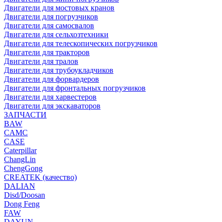
Двигатели для мостовых кранов
Двигатели для погрузчиков
Двигатели для самосвалов
Двигатели для сельхозтехники
Двигатели для телескопических погрузчиков
Двигатели для тракторов
Двигатели для тралов
Двигатели для трубоукладчиков
Двигатели для форвардеров
Двигатели для фронтальных погрузчиков
Двигатели для харвестеров
Двигатели для экскаваторов
ЗАПЧАСТИ
BAW
CAMC
CASE
Caterpillar
ChangLin
ChengGong
CREATEK (качество)
DALIAN
Disd/Doosan
Dong Feng
FAW
DAYUN