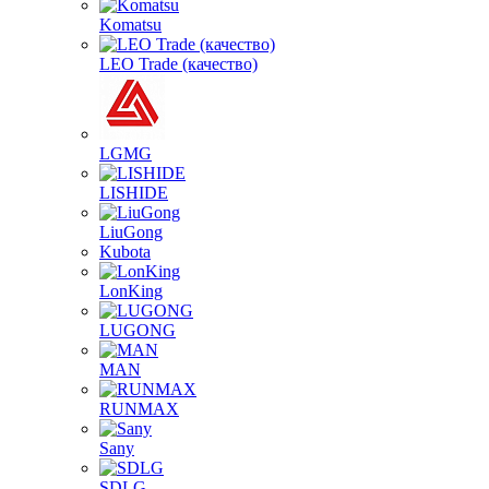
Komatsu
LEO Trade (качество)
LGMG
LISHIDE
LiuGong
Kubota
LonKing
LUGONG
MAN
RUNMAX
Sany
SDLG