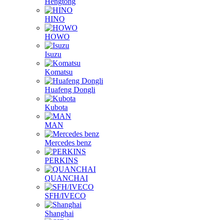
FOTON
Hengtong
HINO
HOWO
Isuzu
Komatsu
Huafeng Dongli
Kubota
MAN
Mercedes benz
PERKINS
QUANCHAI
SFH/IVECO