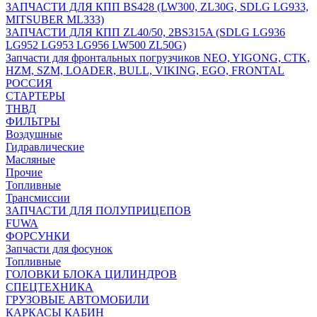
ЗАПЧАСТИ ДЛЯ КПП BS428 (LW300, ZL30G, SDLG LG933,
MITSUBER ML333)
ЗАПЧАСТИ ДЛЯ КПП ZL40/50, 2BS315A (SDLG LG936
LG952 LG953 LG956 LW500 ZL50G)
Запчасти для фронтальных погрузчиков NEO, YIGONG, CTK,
HZM, SZM, LOADER, BULL, VIKING, EGO, FRONTAL
РОССИЯ
СТАРТЕРЫ
ТНВД
ФИЛЬТРЫ
Воздушные
Гидравлические
Масляные
Прочие
Топливные
Трансмиссии
ЗАПЧАСТИ ДЛЯ ПОЛУПРИЦЕПОВ
FUWA
ФОРСУНКИ
Запчасти для фосунок
Топливные
ГОЛОВКИ БЛОКА ЦИЛИНДРОВ
СПЕЦТЕХНИКА
ГРУЗОВЫЕ АВТОМОБИЛИ
КАРКАСЫ КАБИН