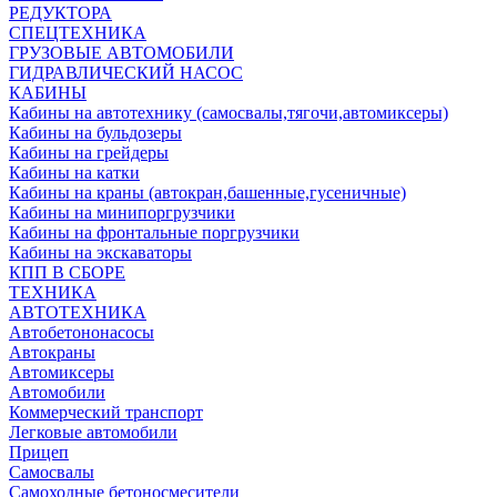
РЕДУКТОРА
СПЕЦТЕХНИКА
ГРУЗОВЫЕ АВТОМОБИЛИ
ГИДРАВЛИЧЕСКИЙ НАСОС
КАБИНЫ
Кабины на автотехнику (самосвалы,тягочи,автомиксеры)
Кабины на бульдозеры
Кабины на грейдеры
Кабины на катки
Кабины на краны (автокран,башенные,гусеничные)
Кабины на минипоргрузчики
Кабины на фронтальные поргрузчики
Кабины на экскаваторы
КПП В СБОРЕ
ТЕХНИКА
АВТОТЕХНИКА
Автобетононасосы
Автокраны
Автомиксеры
Автомобили
Коммерческий транспорт
Легковые автомобили
Прицеп
Самосвалы
Самоходные бетоносмесители