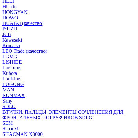
HELI
Hitachi
HONGYAN
HOWO
HUATAI (качество)
ISUZU
JCB
Kawasaki
Komatsu
LEO Trade (качество)
LGMG
LISHIDE
LiuGong
Kubota
LonKing
LUGONG
MAN
RUNMAX
Sany
SDLG
ВТУЛКИ, ПАЛЬЦЫ, ЭЛЕМЕНТЫ СОЧЛЕНЕНИЯ ДЛЯ
ФРОНТАЛЬНЫХ ПОГРУЗЧИКОВ SDLG
SEM
Shaanxi
SHACMAN X3000