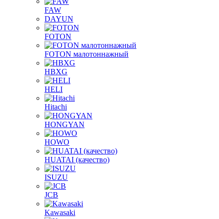
FAW
DAYUN
FOTON
FOTON малотоннажный
HBXG
HELI
Hitachi
HONGYAN
HOWO
HUATAI (качество)
ISUZU
JCB
Kawasaki