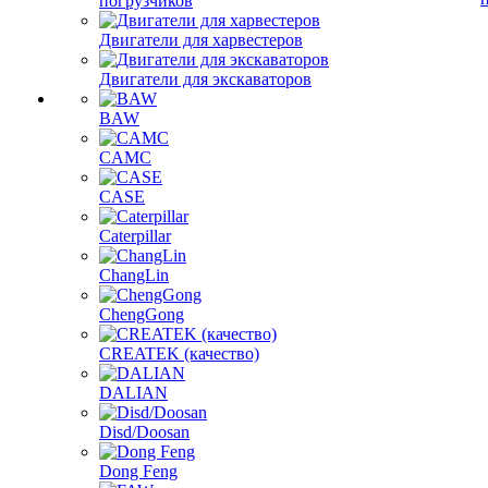
погрузчиков
Двигатели для харвестеров
Двигатели для экскаваторов
BAW
CAMC
CASE
Caterpillar
ChangLin
ChengGong
CREATEK (качество)
DALIAN
Disd/Doosan
Dong Feng