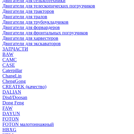
Двигатели для сельхозтехники
Двигатели для телескопических погрузчиков
Двигатели для тракторов
Двигатели для тралов
Двигатели для трубоукладчиков
Двигатели для форвардеров
Двигатели для фронтальных погрузчиков
Двигатели для харвестеров
Двигатели для экскаваторов
ЗАПЧАСТИ
BAW
CAMC
CASE
Caterpillar
ChangLin
ChengGong
CREATEK (качество)
DALIAN
Disd/Doosan
Dong Feng
FAW
DAYUN
FOTON
FOTON малотоннажный
HBXG