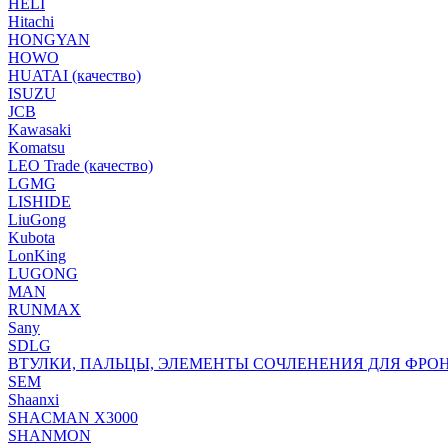
HELI
Hitachi
HONGYAN
HOWO
HUATAI (качество)
ISUZU
JCB
Kawasaki
Komatsu
LEO Trade (качество)
LGMG
LISHIDE
LiuGong
Kubota
LonKing
LUGONG
MAN
RUNMAX
Sany
SDLG
ВТУЛКИ, ПАЛЬЦЫ, ЭЛЕМЕНТЫ СОЧЛЕНЕНИЯ ДЛЯ ФРО
SEM
Shaanxi
SHACMAN X3000
SHANMON