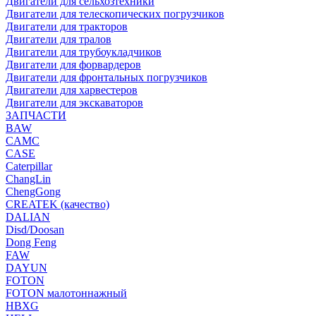
Двигатели для сельхозтехники
Двигатели для телескопических погрузчиков
Двигатели для тракторов
Двигатели для тралов
Двигатели для трубоукладчиков
Двигатели для форвардеров
Двигатели для фронтальных погрузчиков
Двигатели для харвестеров
Двигатели для экскаваторов
ЗАПЧАСТИ
BAW
CAMC
CASE
Caterpillar
ChangLin
ChengGong
CREATEK (качество)
DALIAN
Disd/Doosan
Dong Feng
FAW
DAYUN
FOTON
FOTON малотоннажный
HBXG