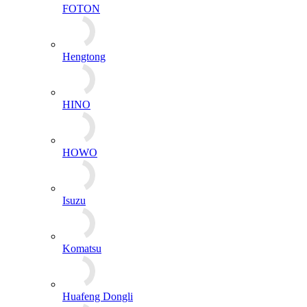
FOTON
Hengtong
HINO
HOWO
Isuzu
Komatsu
Huafeng Dongli