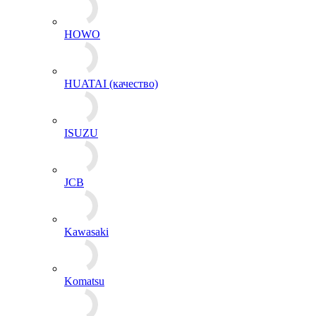
HOWO
HUATAI (качество)
ISUZU
JCB
Kawasaki
Komatsu