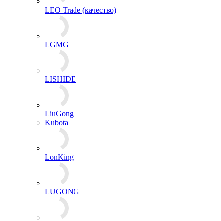
LEO Trade (качество)
LGMG
LISHIDE
LiuGong
Kubota
LonKing
LUGONG