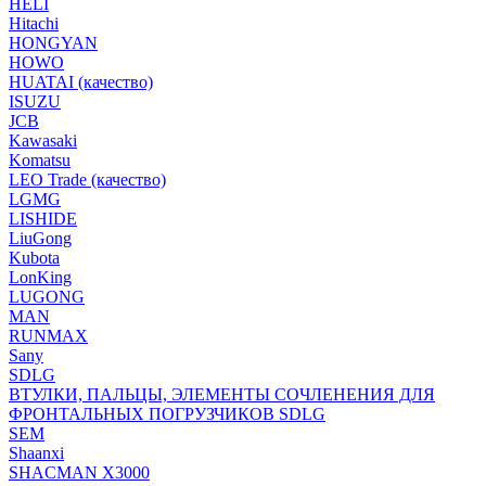
HELI
Hitachi
HONGYAN
HOWO
HUATAI (качество)
ISUZU
JCB
Kawasaki
Komatsu
LEO Trade (качество)
LGMG
LISHIDE
LiuGong
Kubota
LonKing
LUGONG
MAN
RUNMAX
Sany
SDLG
ВТУЛКИ, ПАЛЬЦЫ, ЭЛЕМЕНТЫ СОЧЛЕНЕНИЯ ДЛЯ
ФРОНТАЛЬНЫХ ПОГРУЗЧИКОВ SDLG
SEM
Shaanxi
SHACMAN X3000