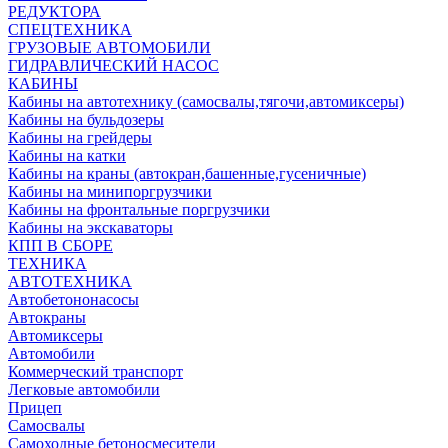
РЕДУКТОРА
СПЕЦТЕХНИКА
ГРУЗОВЫЕ АВТОМОБИЛИ
ГИДРАВЛИЧЕСКИЙ НАСОС
КАБИНЫ
Кабины на автотехнику (самосвалы,тягочи,автомиксеры)
Кабины на бульдозеры
Кабины на грейдеры
Кабины на катки
Кабины на краны (автокран,башенные,гусеничные)
Кабины на минипоргрузчики
Кабины на фронтальные поргрузчики
Кабины на экскаваторы
КПП В СБОРЕ
ТЕХНИКА
АВТОТЕХНИКА
Автобетононасосы
Автокраны
Автомиксеры
Автомобили
Коммерческий транспорт
Легковые автомобили
Прицеп
Самосвалы
Самоходные бетоносмесители