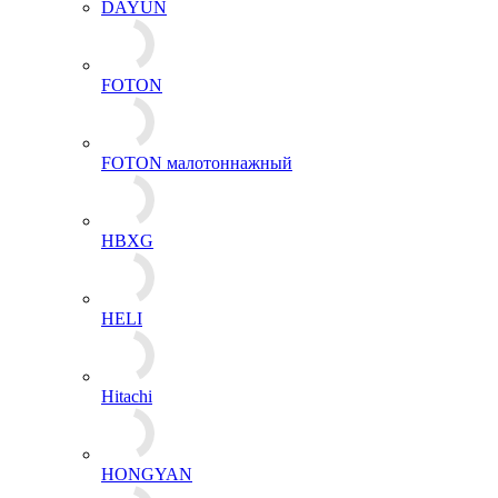
DAYUN
FOTON
FOTON малотоннажный
HBXG
HELI
Hitachi
HONGYAN