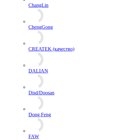
ChangLin
ChengGong
CREATEK (качество)
DALIAN
Disd/Doosan
Dong Feng
FAW