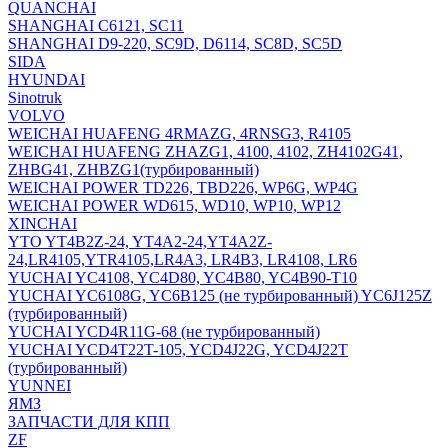
QUANCHAI
SHANGHAI C6121, SC11
SHANGHAI D9-220, SC9D, D6114, SC8D, SC5D
SIDA
HYUNDAI
Sinotruk
VOLVO
WEICHAI HUAFENG 4RMAZG, 4RNSG3, R4105
WEICHAI HUAFENG ZHAZG1, 4100, 4102, ZH4102G41,
ZHBG41, ZHBZG1(турбированный)
WEICHAI POWER TD226, TBD226, WP6G, WP4G
WEICHAI POWER WD615, WD10, WP10, WP12
XINCHAI
YTO YT4B2Z-24, YT4A2-24,YT4A2Z-
24,LR4105,YTR4105,LR4A3, LR4B3, LR4108, LR6
YUCHAI YC4108, YC4D80, YC4B80, YC4B90-T10
YUCHAI YC6108G, YC6B125 (не турбированный) YC6J125Z
(турбированный)
YUCHAI YCD4R11G-68 (не турбированный)
YUCHAI YCD4T22T-105, YCD4J22G, YCD4J22T
(турбированный)
YUNNEI
ЯМЗ
ЗАПЧАСТИ ДЛЯ КПП
ZF