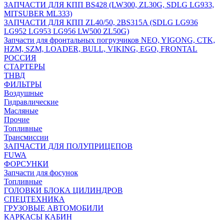
ЗАПЧАСТИ ДЛЯ КПП BS428 (LW300, ZL30G, SDLG LG933,
MITSUBER ML333)
ЗАПЧАСТИ ДЛЯ КПП ZL40/50, 2BS315A (SDLG LG936
LG952 LG953 LG956 LW500 ZL50G)
Запчасти для фронтальных погрузчиков NEO, YIGONG, CTK,
HZM, SZM, LOADER, BULL, VIKING, EGO, FRONTAL
РОССИЯ
СТАРТЕРЫ
ТНВД
ФИЛЬТРЫ
Воздушные
Гидравлические
Масляные
Прочие
Топливные
Трансмиссии
ЗАПЧАСТИ ДЛЯ ПОЛУПРИЦЕПОВ
FUWA
ФОРСУНКИ
Запчасти для фосунок
Топливные
ГОЛОВКИ БЛОКА ЦИЛИНДРОВ
СПЕЦТЕХНИКА
ГРУЗОВЫЕ АВТОМОБИЛИ
КАРКАСЫ КАБИН