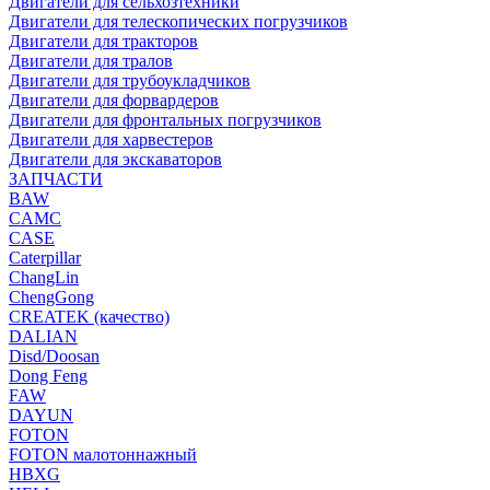
Двигатели для сельхозтехники
Двигатели для телескопических погрузчиков
Двигатели для тракторов
Двигатели для тралов
Двигатели для трубоукладчиков
Двигатели для форвардеров
Двигатели для фронтальных погрузчиков
Двигатели для харвестеров
Двигатели для экскаваторов
ЗАПЧАСТИ
BAW
CAMC
CASE
Caterpillar
ChangLin
ChengGong
CREATEK (качество)
DALIAN
Disd/Doosan
Dong Feng
FAW
DAYUN
FOTON
FOTON малотоннажный
HBXG